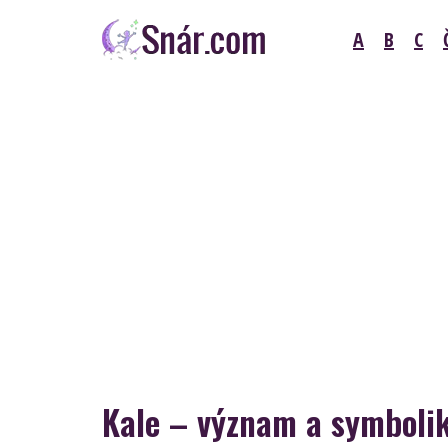
Skip
A
B
C
to
content
Snár
Kale – význam a symboli