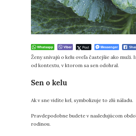
Whatsapp
Viber
Post
Messenger
Sha
Ženy snívajú o kelu oveľa častejšie ako muži. 
od kontextu, v ktorom sa sen odohral.
Sen o kelu
Ak v sne vidíte kel, symbolizuje to zlú náladu.
Pravdepodobne budete v nasledujúcom období 
rodinou.