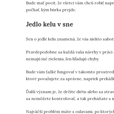
Bude mať pocit, že všetci vám chcú robiť naprie
počkať, kým búrka prejde.
Jedlo kelu v sne
Sen o jedle kelu znamená, že vás niekto sabot
Pravdepodobne sa každá vaša návrhy v práci 
nemajú iné riešenia, len hľadajú chyby.
Bude vám ťažké fungovať v takomto prostredí, 
ktoré považujete za správne, napriek prekáž
Ďalší význam je, že držíte diétu alebo sa stra
sa nemôžete kontrolovať, a tak preháňate s
Najväčší problém máte s oslavami, po ktorýc