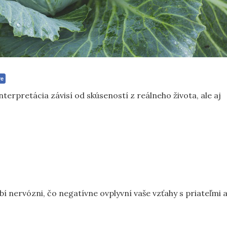
re
Interpretácia závisí od skúseností z reálneho života, ale aj
nervózni, čo negatívne ovplyvní vaše vzťahy s priateľmi 