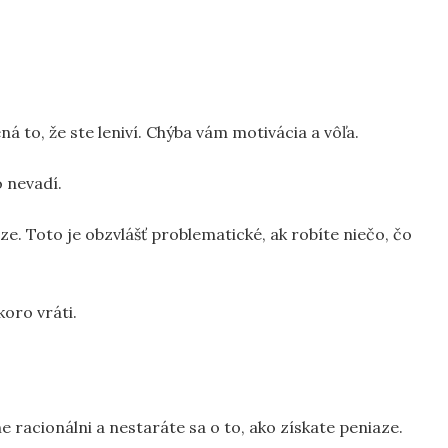
ná to, že ste leniví. Chýba vám motivácia a vôľa.
o nevadí.
e. Toto je obzvlášť problematické, ak robíte niečo, čo
koro vráti.
e racionálni a nestaráte sa o to, ako získate peniaze.