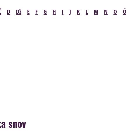
Č
D
Dž
E
F
G
H
I
J
K
L
M
N
O
Ó
ka snov