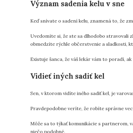
Význam sadenia kelu v sne
Keď snívate o sadení kelu, znamená to, že zm
Uvedomíte si, že ste sa dlhodobo stravovali zl
obmedzíte rýchle občerstvenie a sladkosti, k
Existuje šanca, že váš lekár vám to poradí, a
Vidieť iných sadiť kel
Sen, v ktorom vidíte iného sadiť kel, je varova
Pravdepodobne veríte, že robíte správne veci, 
Môže sa to týkať komunikácie s partnerom, v
niečo podobné.