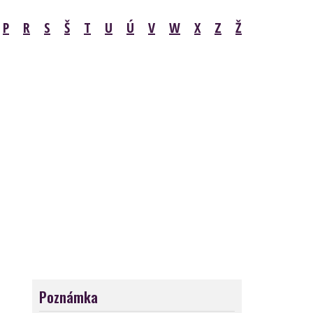
P
R
S
Š
T
U
Ú
V
W
X
Z
Ž
Poznámka