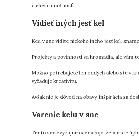
cieľovú hmotnosť.
Vidieť iných jesť kel
Keď v sne vidíte niekoho iného jesť kel, zname
Projekty a povinnosti sa hromadia, ale vám t
Možno potrebujete len oddych alebo ste v kríz
vyžaduje kreativitu.
Avšak nie je dôvod na obavy, inšpirácia sa čos
Varenie kelu v sne
Tento sen zvyčajne naznačuje, že nie ste úpln