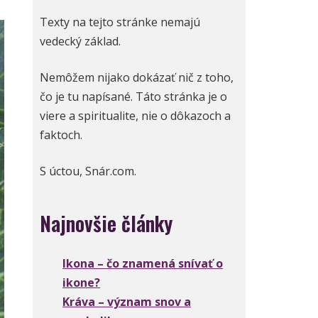
Texty na tejto stránke nemajú
vedecký základ.
Nemôžem nijako dokázať nič z toho,
čo je tu napísané. Táto stránka je o
viere a spiritualite, nie o dôkazoch a
faktoch.
S úctou, Snár.com.
Najnovšie články
Ikona – čo znamená snívať o
ikone?
Kráva – význam snov a