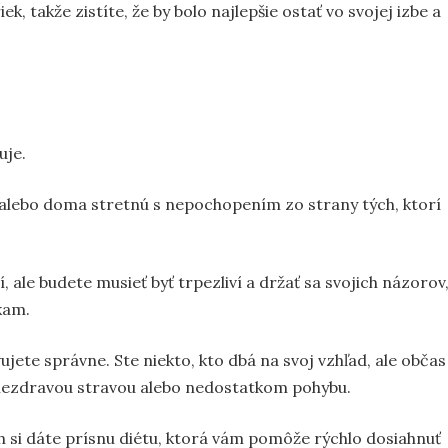
k, takže zistíte, že by bolo najlepšie ostať vo svojej izbe a
uje.
alebo doma stretnú s nepochopením zo strany tých, ktorí
ale budete musieť byť trpezliví a držať sa svojich názorov
kam.
vujete správne. Ste niekto, kto dbá na svoj vzhľad, ale občas
 nezdravou stravou alebo nedostatkom pohybu.
h si dáte prísnu diétu, ktorá vám pomôže rýchlo dosiahnuť