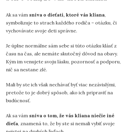
Ak sa vám
sníva o dieťati, ktoré vás kliana
,
symbolizuje to strach každého rodiča – otázku, či
vychovávate svoje deti správne.
Je úplne normálne sám sebe si túto otázku klásť z
času na čas, ale nemáte skutočný dôvod na obavy.
Kým im venujete svoju lásku, pozornosť a podporu,
nič sa nestane zlé.
Mali by ste ich však nechávať byť viac nezávislými,
pretože to je dobrý spôsob, ako ich pripraviť na
budúcnosť.
Ak sa vám
sníva o tom, že vás kliana niečie iné
dieťa
, znamená to, že by ste si nemali vybiť svoje
neistej na druhých ľuďoch.