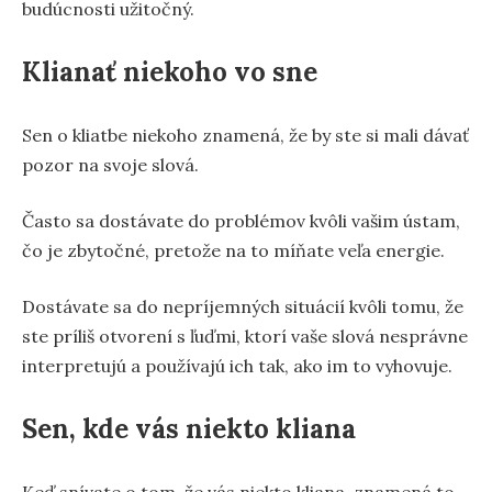
budúcnosti užitočný.
Klianať niekoho vo sne
Sen o kliatbe niekoho znamená, že by ste si mali dávať
pozor na svoje slová.
Často sa dostávate do problémov kvôli vašim ústam,
čo je zbytočné, pretože na to míňate veľa energie.
Dostávate sa do nepríjemných situácií kvôli tomu, že
ste príliš otvorení s ľuďmi, ktorí vaše slová nesprávne
interpretujú a používajú ich tak, ako im to vyhovuje.
Sen, kde vás niekto kliana
Keď snívate o tom, že vás niekto kliana, znamená to,