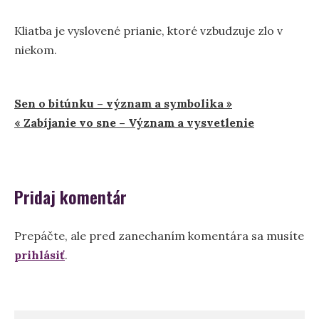
Kliatba je vyslovené prianie, ktoré vzbudzuje zlo v
niekom.
Navigácia
Sen o bitúnku – význam a symbolika »
« Zabíjanie vo sne – Význam a vysvetlenie
v
článku
Pridaj komentár
Prepáčte, ale pred zanechaním komentára sa musíte
prihlásiť
.