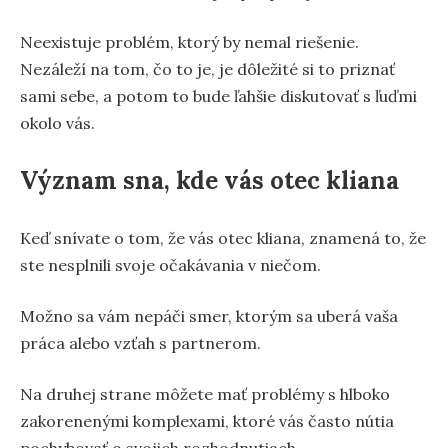
Neexistuje problém, ktorý by nemal riešenie.
Nezáleží na tom, čo to je, je dôležité si to priznať
sami sebe, a potom to bude ľahšie diskutovať s ľuďmi
okolo vás.
Význam sna, kde vás otec kliana
Keď snívate o tom, že vás otec kliana, znamená to, že
ste nesplnili svoje očakávania v niečom.
Možno sa vám nepáči smer, ktorým sa uberá vaša
práca alebo vzťah s partnerom.
Na druhej strane môžete mať problémy s hlboko
zakorenenými komplexami, ktoré vás často nútia
pochybovať o svojich rozhodnutiach.