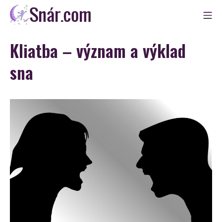
Skip
Mo
to
Snár
content
Kliatba – význam a výklad
sna