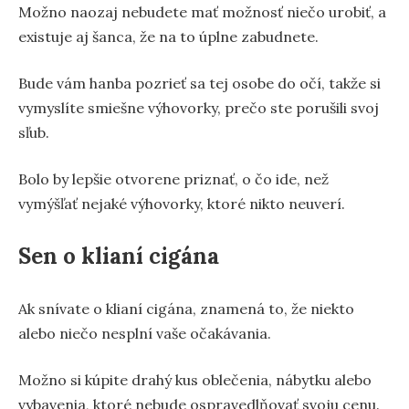
Možno naozaj nebudete mať možnosť niečo urobiť, a
existuje aj šanca, že na to úplne zabudnete.
Bude vám hanba pozrieť sa tej osobe do očí, takže si
vymyslíte smiešne výhovorky, prečo ste porušili svoj
sľub.
Bolo by lepšie otvorene priznať, o čo ide, než
vymýšľať nejaké výhovorky, ktoré nikto neuverí.
Sen o klianí cigána
Ak snívate o klianí cigána, znamená to, že niekto
alebo niečo nesplní vaše očakávania.
Možno si kúpite drahý kus oblečenia, nábytku alebo
vybavenia, ktoré nebude ospravedlňovať svoju cenu.