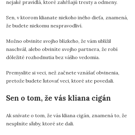
nejaké pravidlá, ktoré zahŕňajú tresty a odmeny.
Sen, v ktorom klianate niekoho iného dieťa, znamená,
že budete niekomu nespravodliví.
Možno obviníte svojho blízkeho, že vám ublížil
naschvál, alebo obviníte svojho partnera, že robí
dôležité rozhodnutia bez vášho vedomia.
Premyslite si veci, než začnete vznášať obvinenia,
pretože budete ľutovať veci, ktoré ste povedali.
Sen o tom, že vás kliana cigán
Ak snívate o tom, že vás kliana cigán, znamená to, že
nesplníte sľuby, ktoré ste dali.