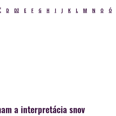
Č
D
Dž
E
F
G
H
I
J
K
L
M
N
O
Ó
am a interpretácia snov