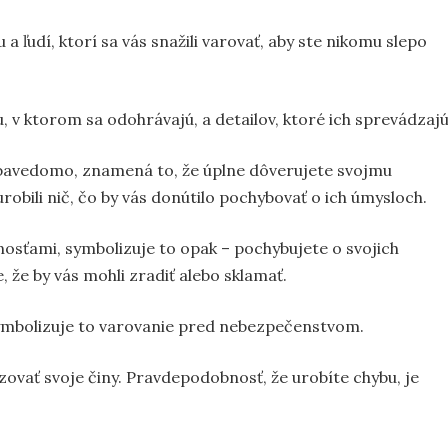
 a ľudí, ktorí sa vás snažili varovať, aby ste nikomu slepo
, v ktorom sa odohrávajú, a detailov, ktoré ich sprevádzajú
sebavedomo, znamená to, že úplne dôverujete svojmu
obili nič, čo by vás donútilo pochybovať o ich úmysloch.
opnosťami, symbolizuje to opak – pochybujete o svojich
, že by vás mohli zradiť alebo sklamať.
symbolizuje to varovanie pred nebezpečenstvom.
lyzovať svoje činy. Pravdepodobnosť, že urobíte chybu, je