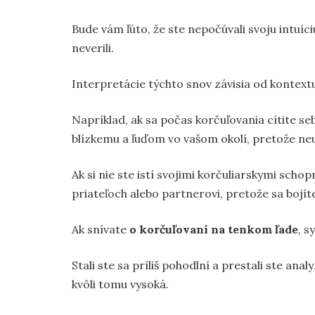
Bude vám ľúto, že ste nepočúvali svoju intuíciu
neverili.
Interpretácie týchto snov závisia od kontextu
Napríklad, ak sa počas korčuľovania cítite 
blízkemu a ľuďom vo vašom okolí, pretože neur
Ak si nie ste istí svojimi korčuliarskymi sch
priateľoch alebo partnerovi, pretože sa bojíte
Ak snívate
o korčuľovaní na tenkom ľade
, 
Stali ste sa príliš pohodlní a prestali ste ana
kvôli tomu vysoká.