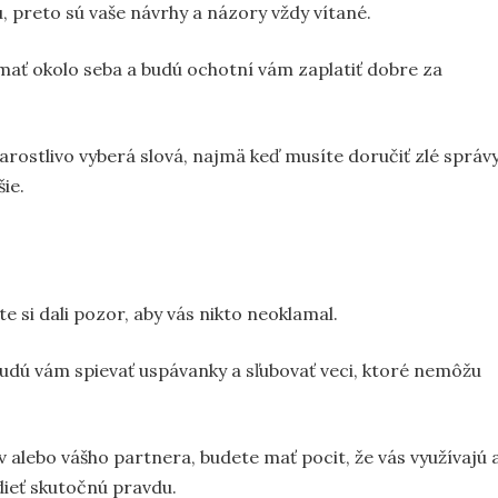
 preto sú vaše návrhy a názory vždy vítané.
mať okolo seba a budú ochotní vám zaplatiť dobre za
tarostlivo vyberá slová, najmä keď musíte doručiť zlé správ
šie.
e si dali pozor, aby vás nikto neoklamal.
Budú vám spievať uspávanky a sľubovať veci, ktoré nemôžu
ov alebo vášho partnera, budete mať pocit, že vás využívajú 
dieť skutočnú pravdu.