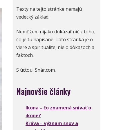
Texty na tejto stránke nemajú
vedecký základ.
Nemôžem nijako dokázať nič z toho,
čo je tu napísané. Táto stránka je o
viere a spiritualite, nie o dôkazoch a
faktoch.
S úctou, Snár.com.
Najnovšie články
Ikona – čo znamená snívať o
ikone?
Kráva – význam snov a