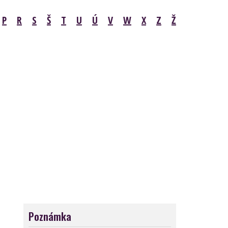
P
R
S
Š
T
U
Ú
V
W
X
Z
Ž
Poznámka