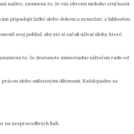
vaní naživo, znamená to, že vás ohromí niekoho zručnosti.
 vám pripadajú ťažké alebo dokonca nemožné, s ľahkosťou.
zmeniť svoj pohľad, aby ste si začali užívať úlohy, ktoré
zii, znamená to, že dostanete mimoriadne užitočnú radu od
, prácou alebo milostnými dilemami. Každopádne sa
or na nespravodlivých ľudí.