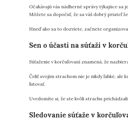
Očakávajú vás nádherné správy týkajúce sa je
Môžete sa dopočuť, že sa váš dobrý priateľ že
Hneď ako sa to dozviete, začnete organizova
Sen o účasti na súťaži v korču
Súťaženie v korčuľovaní znamená, že nazbiera
Čeliť svojim strachom nie je nikdy ľahké, ale
ľutovať.
Uvedomíte si, že ste kvôli strachu prichádzali
Sledovanie súťaže v korčuľova