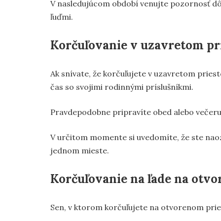
V nasledujúcom období venujte pozornosť dô
ľuďmi.
Korčuľovanie v uzavretom pr
Ak snívate, že korčuľujete v uzavretom priesto
čas so svojimi rodinnými príslušníkmi.
Pravdepodobne pripravíte obed alebo večeru p
V určitom momente si uvedomíte, že ste naoza
jednom mieste.
Korčuľovanie na ľade na otv
Sen, v ktorom korčuľujete na otvorenom prie