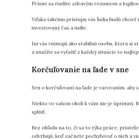
Prísne sa riadite zdravým rozumom a logikou,
Vďaka takému prístupu vás ľudia budú chcieť 
investovaný čas a úsilie.
Iní vás vnímajú ako stabilnú osobu, ktorá si s
a snažíte sa vyťažiť z každej situácie to najlep
Korčuľovanie na ľade v sne
Sen o korčuľovaní na ľade je varovaním, aby st
Niekto vo vašom okolí k vám nie je úprimný. 
splniť.
Bez ohľadu na to, či sa to týka práce, priateľ
odvrhujú, keď začnete pochybovať o nich a vi