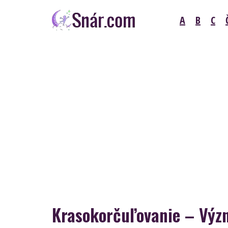
Skip
A
B
C
to
content
Snár
Krasokorčuľovanie – Význ