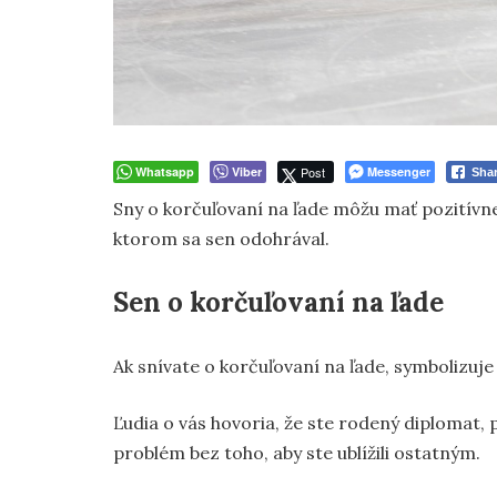
Whatsapp
Viber
Post
Messenger
Sha
Sny o korčuľovaní na ľade môžu mať pozitívne
ktorom sa sen odohrával.
Sen o korčuľovaní na ľade
Ak snívate o korčuľovaní na ľade, symbolizuje 
Ľudia o vás hovoria, že ste rodený diplomat, 
problém bez toho, aby ste ublížili ostatným.