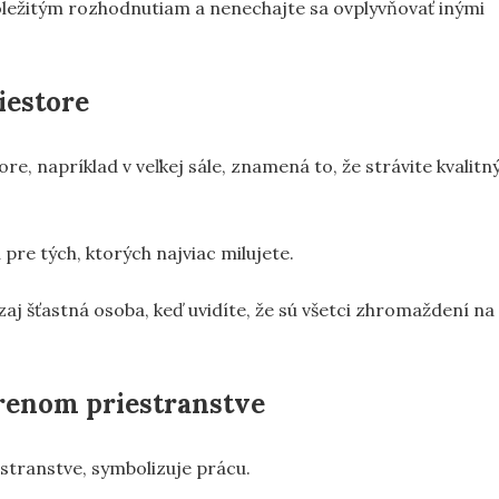
ležitým rozhodnutiam a nenechajte sa ovplyvňovať inými
iestore
re, napríklad v veľkej sále, znamená to, že strávite kvalitn
re tých, ktorých najviac milujete.
j šťastná osoba, keď uvidíte, že sú všetci zhromaždení na
orenom priestranstve
stranstve, symbolizuje prácu.