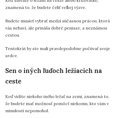
Keď snívate o ležaní na ceste alebo križovatke,
znamená to, že budete čeliť veľkej výzve.
Budete musieť vybrať medzi súčasnou prácou, ktorá
vás nebaví, ale prináša dobré peniaze, a neznámou
cestou.
Tentokrát by ste mali pravdepodobne počúvať svoje
srdce.
Sen o iných ľuďoch ležiacich na
ceste
Keď vidíte niekoho iného ležať na zemi, znamená to,
že budete mať možnosť pomôcť niekomu, kto vám v
minulosti nepomohol.