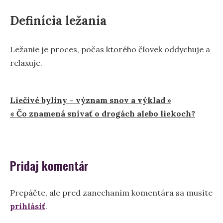
Definícia ležania
Ležanie je proces, počas ktorého človek oddychuje a
relaxuje.
Navigácia
Liečivé byliny – význam snov a výklad »
« Čo znamená snívať o drogách alebo liekoch?
v
článku
Pridaj komentár
Prepáčte, ale pred zanechaním komentára sa musíte
prihlásiť
.