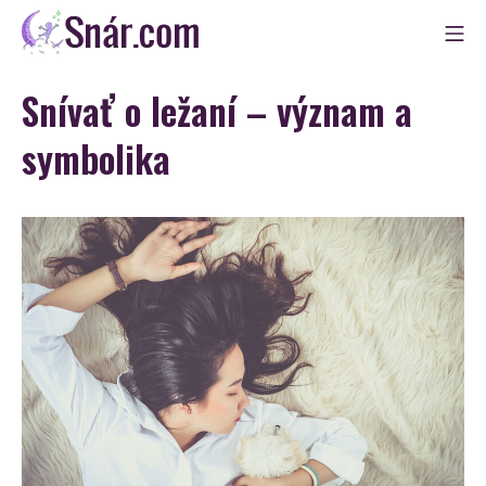
Skip
Mo
to
Snár
content
Snívať o ležaní – význam a
symbolika