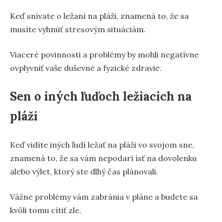
Keď snívate o ležaní na pláži, znamená to, že sa
musíte vyhnúť stresovým situáciám.
Viaceré povinnosti a problémy by mohli negatívne
ovplyvniť vaše duševné a fyzické zdravie.
Sen o iných ľuďoch ležiacich na
pláži
Keď vidíte iných ľudí ležať na pláži vo svojom sne,
znamená to, že sa vám nepodarí ísť na dovolenku
alebo výlet, ktorý ste dlhý čas plánovali.
Vážne problémy vám zabránia v pláne a budete sa
kvôli tomu cítiť zle.