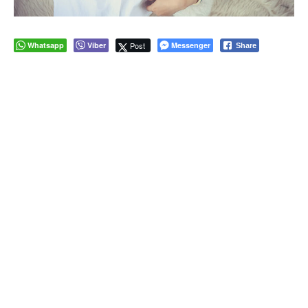
Whatsapp
Viber
Post
Messenger
Share