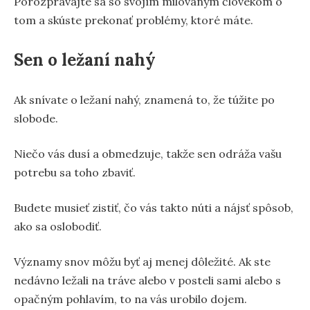
Porozprávajte sa so svojím milovaným človekom o
tom a skúste prekonať problémy, ktoré máte.
Sen o ležaní nahý
Ak snívate o ležaní nahý, znamená to, že túžite po
slobode.
Niečo vás dusí a obmedzuje, takže sen odráža vašu
potrebu sa toho zbaviť.
Budete musieť zistiť, čo vás takto núti a nájsť spôsob,
ako sa oslobodiť.
Významy snov môžu byť aj menej dôležité. Ak ste
nedávno ležali na tráve alebo v posteli sami alebo s
opačným pohlavím, to na vás urobilo dojem.