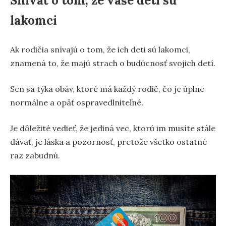
Snívať o tom, že vaše deti sú
lakomci
Ak rodičia snívajú o tom, že ich deti sú lakomci,
znamená to, že majú strach o budúcnosť svojich detí.
Sen sa týka obáv, ktoré má každý rodič, čo je úplne
normálne a opäť ospravedlniteľné.
Je dôležité vedieť, že jediná vec, ktorú im musíte stále
dávať, je láska a pozornosť, pretože všetko ostatné
raz zabudnú.