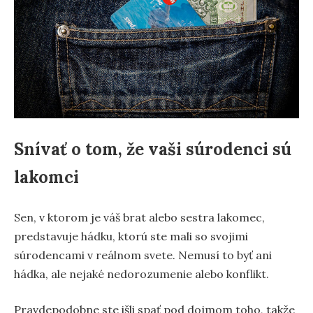
Snívať o tom, že vaši súrodenci sú
lakomci
Sen, v ktorom je váš brat alebo sestra lakomec,
predstavuje hádku, ktorú ste mali so svojimi
súrodencami v reálnom svete. Nemusí to byť ani
hádka, ale nejaké nedorozumenie alebo konflikt.
Pravdepodobne ste išli spať pod dojmom toho, takže