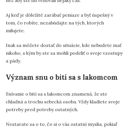
než aby ste im venovali nejaký čas.
Aj keď je dôležité zarábať peniaze a byť úspešný v
tom, čo robíte, nezabúdajte na tých, ktorých
milujete.
Inak sa môžete dostať do situácie, kde nebudete mať
nikoho, s kým by ste sa mohli podeliť o svoje vzostupy
a pády.
Význam snu o bití sa s lakomcom
Snívanie o bití sa s lakomcom znamená, že ste
chladná a trochu sebecká osoba. Vždy kladiete svoje
potreby pred potreby ostatných.
Nestarate sa o to, čo si o vás ostatní myslia, pokiaľ