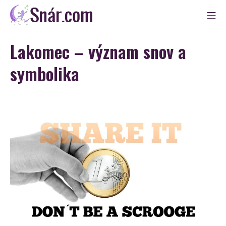
Skip
Mo
to
Snár
content
Lakomec – význam snov a
symbolika