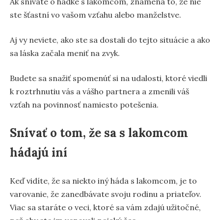
Ak snívate o hádke s lakomcom, znamená to, že nie
ste šťastní vo vašom vzťahu alebo manželstve.
Aj vy neviete, ako ste sa dostali do tejto situácie a ako
sa láska začala meniť na zvyk.
Budete sa snažiť spomenúť si na udalosti, ktoré viedli
k roztrhnutiu vás a vášho partnera a zmenili váš
vzťah na povinnosť namiesto potešenia.
Snívať o tom, že sa s lakomcom
hádajú iní
Keď vidíte, že sa niekto iný háda s lakomcom, je to
varovanie, že zanedbávate svoju rodinu a priateľov.
Viac sa staráte o veci, ktoré sa vám zdajú užitočné,