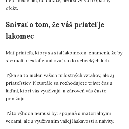
neprinesie nič, čo dúfate, ale iba vytvorí opačný
efekt.
Snívať o tom, že váš priateľ je
lakomec
Mať priateľa, ktorý sa stal lakomcom, znamená, že by
ste mali prestať zamilovať sa do sebeckých ľudí.
Týka sa to nielen vašich milostných vzťahov, ale aj
priateľstiev. Neustále sa rozhodujete tráviť čas s
ľuďmi, ktorí vás využívajú, a zároveň vás často
ponižujú.
Táto výhoda nemusí byť spojená s materiálnymi
vecami, ale s využívaním vašej láskavosti a naivity.