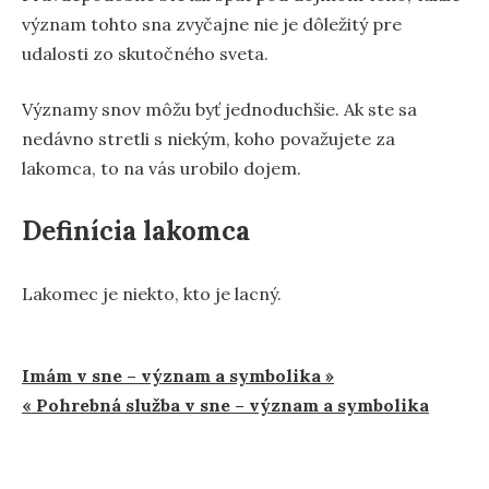
význam tohto sna zvyčajne nie je dôležitý pre
udalosti zo skutočného sveta.
Významy snov môžu byť jednoduchšie. Ak ste sa
nedávno stretli s niekým, koho považujete za
lakomca, to na vás urobilo dojem.
Definícia lakomca
Lakomec je niekto, kto je lacný.
Navigácia
Imám v sne – význam a symbolika »
« Pohrebná služba v sne – význam a symbolika
v
článku