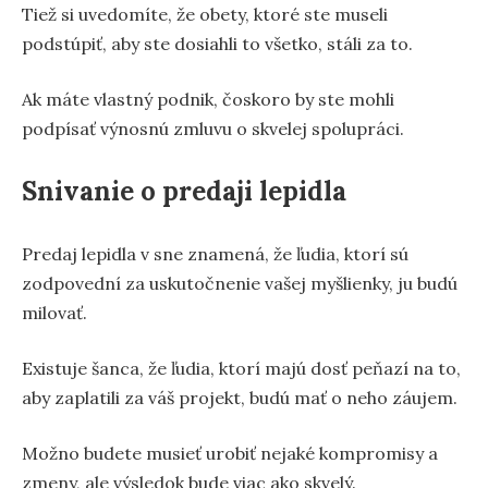
Tiež si uvedomíte, že obety, ktoré ste museli
podstúpiť, aby ste dosiahli to všetko, stáli za to.
Ak máte vlastný podnik, čoskoro by ste mohli
podpísať výnosnú zmluvu o skvelej spolupráci.
Snivanie o predaji lepidla
Predaj lepidla v sne znamená, že ľudia, ktorí sú
zodpovední za uskutočnenie vašej myšlienky, ju budú
milovať.
Existuje šanca, že ľudia, ktorí majú dosť peňazí na to,
aby zaplatili za váš projekt, budú mať o neho záujem.
Možno budete musieť urobiť nejaké kompromisy a
zmeny, ale výsledok bude viac ako skvelý.