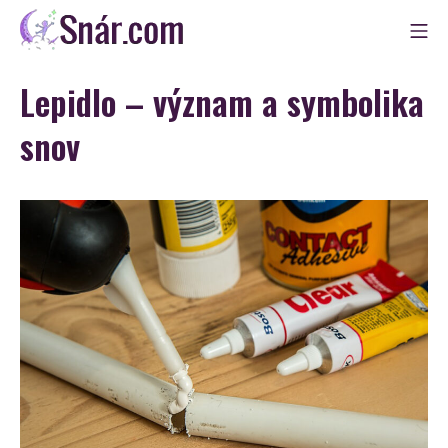
Skip
Mo
to
Snár
content
Lepidlo – význam a symbolika
snov