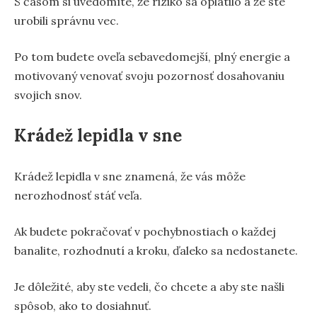
S časom si uvedomíte, že riziko sa oplatilo a že ste
urobili správnu vec.
Po tom budete oveľa sebavedomejší, plný energie a
motivovaný venovať svoju pozornosť dosahovaniu
svojich snov.
Krádež lepidla v sne
Krádež lepidla v sne znamená, že vás môže
nerozhodnosť stáť veľa.
Ak budete pokračovať v pochybnostiach o každej
banalite, rozhodnutí a kroku, ďaleko sa nedostanete.
Je dôležité, aby ste vedeli, čo chcete a aby ste našli
spôsob, ako to dosiahnuť.