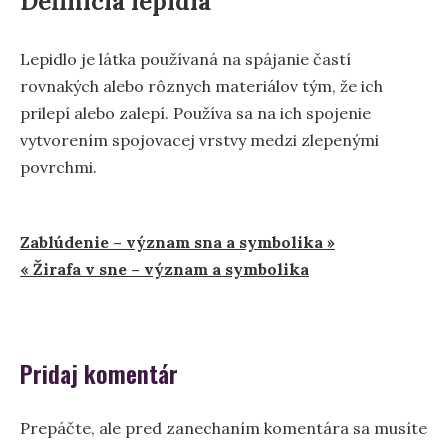
Definícia lepidla
Lepidlo je látka používaná na spájanie častí
rovnakých alebo rôznych materiálov tým, že ich
prilepí alebo zalepí. Používa sa na ich spojenie
vytvorením spojovacej vrstvy medzi zlepenými
povrchmi.
Navigácia
Zablúdenie – význam sna a symbolika »
« Žirafa v sne – význam a symbolika
v
článku
Pridaj komentár
Prepáčte, ale pred zanechaním komentára sa musíte