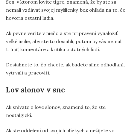
Sen, v ktorom lovíte tigre, znamená, že by ste sa
nemali vzdávať svojej myšlienky, bez ohľadu na to, čo
hovoria ostatní ľudia.
Ak pevne veríte v niečo a ste pripravení vynaložiť
veľké úsilie, aby ste to dosiahli, potom by vás nemali
trápiť komentáre a kritika ostatných ľudí.
Dosiahnete to, čo chcete, ak budete silne odhodlaní,
vytrvalí a pracovití.
Lov slonov v sne
Ak snívate o love slonov, znamená to, že ste
nostalgickí.
Ak ste oddelení od svojich blízkych a nežijete vo