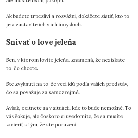
ale musíte ostať pokojní.
Ak budete trpezliví a rozvážni, dokážete zistiť, kto to
je a zastavíte ich v ich úmysloch.
Snívať o love jeleňa
Sen, v ktorom lovíte jeleňa, znamená, že nezískate
to, čo chcete.
Ste zvyknutí na to, že veci idú podľa vašich predstáv,
čo sa považuje za samozrejmé.
Avšak, ocitnete sa v situácii, kde to bude nemožné. To
vás šokuje, ale čoskoro si uvedomíte, že sa musíte
zmieriť s tým, že ste porazení.