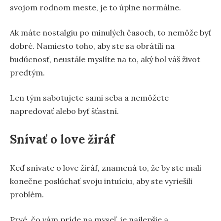
svojom rodnom meste, je to úplne normálne.
Ak máte nostalgiu po minulých časoch, to nemôže byť
dobré. Namiesto toho, aby ste sa obrátili na
budúcnosť, neustále myslíte na to, aký bol váš život
predtým.
Len tým sabotujete sami seba a nemôžete
napredovať alebo byť šťastní.
Snívať o love žiráf
Keď snívate o love žiráf, znamená to, že by ste mali
konečne poslúchať svoju intuíciu, aby ste vyriešili
problém.
Prvé, čo vám príde na myseľ, je najlepšie a