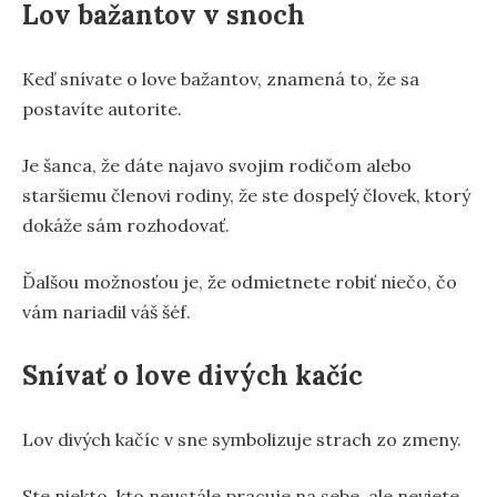
Lov bažantov v snoch
Keď snívate o love bažantov, znamená to, že sa
postavíte autorite.
Je šanca, že dáte najavo svojim rodičom alebo
staršiemu členovi rodiny, že ste dospelý človek, ktorý
dokáže sám rozhodovať.
Ďalšou možnosťou je, že odmietnete robiť niečo, čo
vám nariadil váš šéf.
Snívať o love divých kačíc
Lov divých kačíc v sne symbolizuje strach zo zmeny.
Ste niekto, kto neustále pracuje na sebe, ale neviete