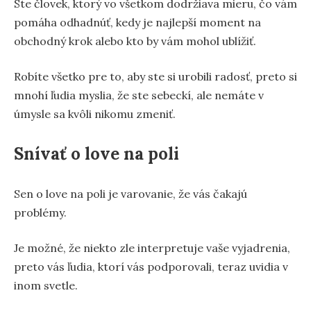
Ste človek, ktorý vo všetkom dodržiava mieru, čo vám
pomáha odhadnúť, kedy je najlepší moment na
obchodný krok alebo kto by vám mohol ublížiť.
Robíte všetko pre to, aby ste si urobili radosť, preto si
mnohí ľudia myslia, že ste sebeckí, ale nemáte v
úmysle sa kvôli nikomu zmeniť.
Snívať o love na poli
Sen o love na poli je varovanie, že vás čakajú
problémy.
Je možné, že niekto zle interpretuje vaše vyjadrenia,
preto vás ľudia, ktorí vás podporovali, teraz uvidia v
inom svetle.