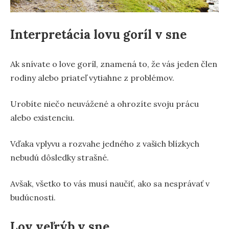
Interpretácia lovu goríl v sne
Ak snívate o love goríl, znamená to, že vás jeden člen
rodiny alebo priateľ vytiahne z problémov.
Urobíte niečo neuvážené a ohrozíte svoju prácu
alebo existenciu.
Vďaka vplyvu a rozvahe jedného z vašich blízkych
nebudú dôsledky strašné.
Avšak, všetko to vás musí naučiť, ako sa nesprávať v
budúcnosti.
Lov veľrýb v sne