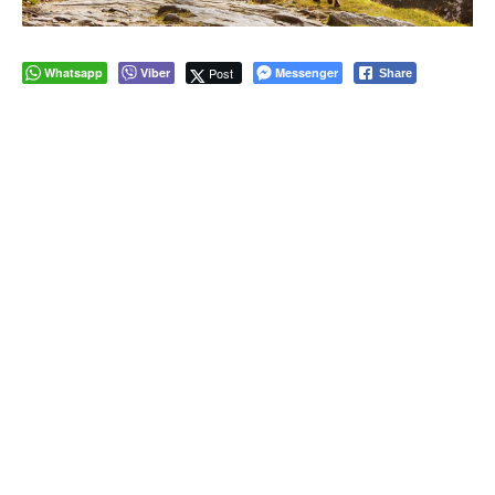
Whatsapp
Viber
Post
Messenger
Share