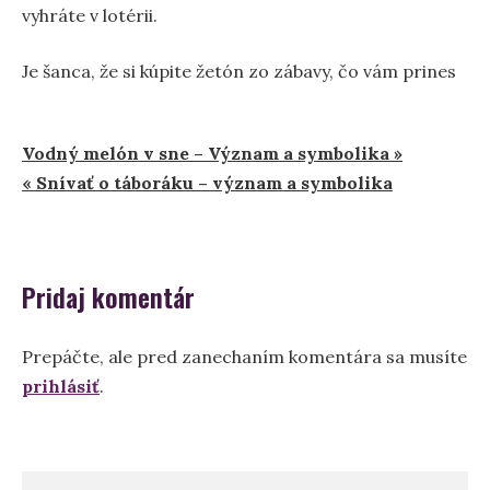
vyhráte v lotérii.
Je šanca, že si kúpite žetón zo zábavy, čo vám prines
Navigácia
Vodný melón v sne – Význam a symbolika »
« Snívať o táboráku – význam a symbolika
v
článku
Pridaj komentár
Prepáčte, ale pred zanechaním komentára sa musíte
prihlásiť
.