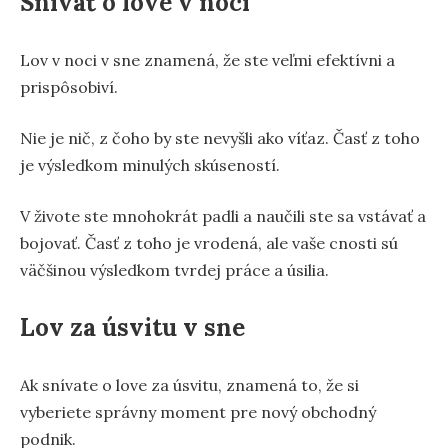
Snívať o love v noci
Lov v noci v sne znamená, že ste veľmi efektívni a
prispôsobiví.
Nie je nič, z čoho by ste nevyšli ako víťaz. Časť z toho
je výsledkom minulých skúseností.
V živote ste mnohokrát padli a naučili ste sa vstávať a
bojovať. Časť z toho je vrodená, ale vaše cnosti sú
väčšinou výsledkom tvrdej práce a úsilia.
Lov za úsvitu v sne
Ak snívate o love za úsvitu, znamená to, že si
vyberiete správny moment pre nový obchodný
podnik.