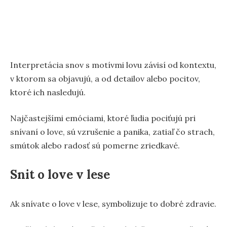
Interpretácia snov s motívmi lovu závisí od kontextu,
v ktorom sa objavujú, a od detailov alebo pocitov,
ktoré ich nasledujú.
Najčastejšími emóciami, ktoré ľudia pociťujú pri
snívaní o love, sú vzrušenie a panika, zatiaľ čo strach,
smútok alebo radosť sú pomerne zriedkavé.
Snit o love v lese
Ak snívate o love v lese, symbolizuje to dobré zdravie.