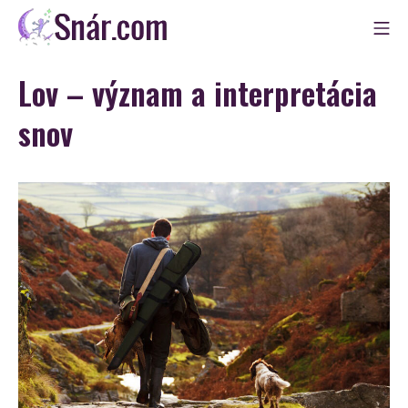
Skip
Mo
to
Snár
content
Lov – význam a interpretácia
snov