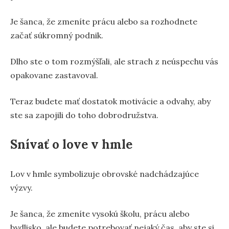
Je šanca, že zmeníte prácu alebo sa rozhodnete
začať súkromný podnik.
Dlho ste o tom rozmýšľali, ale strach z neúspechu vás
opakovane zastavoval.
Teraz budete mať dostatok motivácie a odvahy, aby
ste sa zapojili do toho dobrodružstva.
Snívať o love v hmle
Lov v hmle symbolizuje obrovské nadchádzajúce
výzvy.
Je šanca, že zmeníte vysokú školu, prácu alebo
bydlisko, ale budete potrebovať nejaký čas, aby ste si