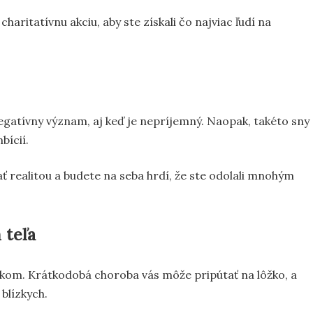
ritatívnu akciu, aby ste získali čo najviac ľudí na
negatívny význam, aj keď je nepríjemný. Naopak, takéto sny
bícií.
ť realitou a budete na seba hrdí, že ste odolali mnohým
 teľa
ekom. Krátkodobá choroba vás môže pripútať na lôžko, a
blízkych.