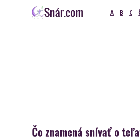
Skip
A
B
C
to
content
Snár
Čo znamená snívať o teľa