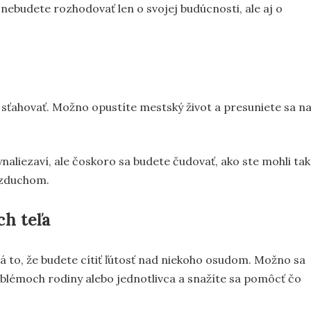
nebudete rozhodovať len o svojej budúcnosti, ale aj o
 sťahovať. Možno opustíte mestský život a presuniete sa n
aliezaví, ale čoskoro sa budete čudovať, ako ste mohli tak
vzduchom.
ch teľa
ná to, že budete cítiť ľútosť nad niekoho osudom. Možno sa
blémoch rodiny alebo jednotlivca a snažíte sa pomôcť čo