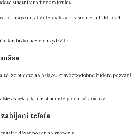
budete šťastní v rodinnom kruhu.
ti čo najskôr, aby ste mali viac času pre ľudí, ktorých
í a len ťažko bez nich vydržíte.
o mäsa
á to, že budete na oslave. Pravdepodobne budete pozvaní
lšie aspekty, ktoré si budete pamätať z oslavy.
abíjaní teľaťa
si musíte dávať pozor na zranenia.