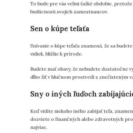
To bude pre vás veľmi ťažké obdobie, pretože 
budúcnosti svojich zamestnancov.
Sen o kúpe teľaťa
Snívanie o kúpe teľaťa znamená, že sa budete
vidiek, bližšie k prírode.
Budete mať obavy, že nebudete dostatočne vyn
dlho žiť v hlučnom prostredí s znečisteným 
Sny o iných ľuďoch zabíjajúci
Keď vidíte niekoho iného zabíjať teľa, zname
dozviete o finančných alebo zdravotných pro
najviac.