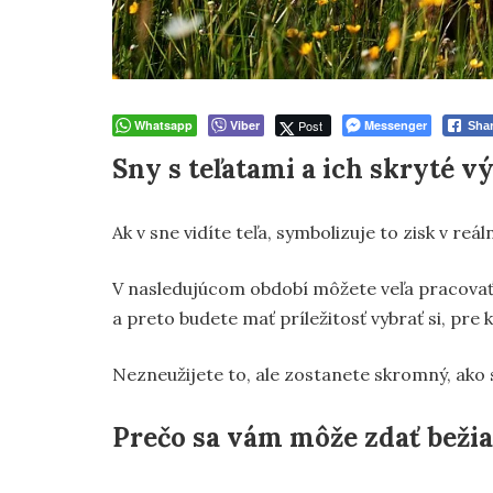
Whatsapp
Viber
Post
Messenger
Sha
Sny s teľatami a ich skryté 
Ak v sne vidíte teľa, symbolizuje to zisk v reá
V nasledujúcom období môžete veľa pracovať.
a preto budete mať príležitosť vybrať si, pre 
Nezneužijete to, ale zostanete skromný, ako s
Prečo sa vám môže zdať bežiac