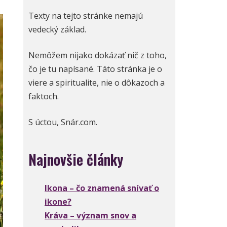
Texty na tejto stránke nemajú
vedecký základ.
Nemôžem nijako dokázať nič z toho,
čo je tu napísané. Táto stránka je o
viere a spiritualite, nie o dôkazoch a
faktoch.
S úctou, Snár.com.
Najnovšie články
Ikona – čo znamená snívať o
ikone?
Kráva – význam snov a