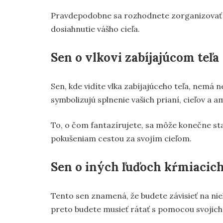
Pravdepodobne sa rozhodnete zorganizovať cha
dosiahnutie vášho cieľa.
Sen o vlkovi zabíjajúcom teľa
Sen, kde vidíte vlka zabíjajúceho teľa, nemá 
symbolizujú splnenie vašich prianí, cieľov a am
To, o čom fantazírujete, sa môže konečne sta
pokušeniam cestou za svojím cieľom.
Sen o iných ľuďoch kŕmiacich
Tento sen znamená, že budete závisieť na ni
preto budete musieť rátať s pomocou svojich 