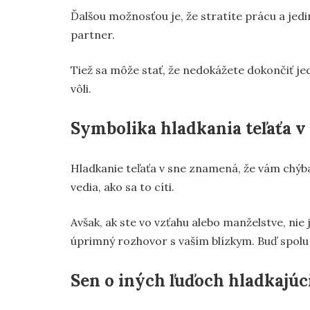
Ďalšou možnosťou je, že stratíte prácu a jed
partner.
Tiež sa môže stať, že nedokážete dokončiť jed
vôli.
Symbolika hladkania teľaťa v
Hladkanie teľaťa v sne znamená, že vám chýba 
vedia, ako sa to cíti.
Avšak, ak ste vo vzťahu alebo manželstve, nie
úprimný rozhovor s vaším blízkym. Buď spolu 
Sen o iných ľuďoch hladkajúci