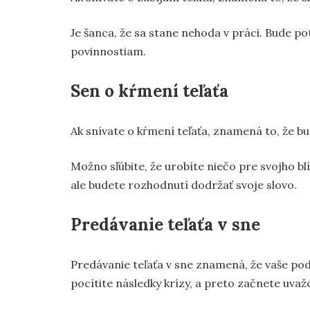
Je šanca, že sa stane nehoda v práci. Bude p
povinnostiam.
Sen o kŕmení teľaťa
Ak snívate o kŕmení teľaťa, znamená to, že b
Možno sľúbite, že urobíte niečo pre svojho b
ale budete rozhodnutí dodržať svoje slovo.
Predávanie teľaťa v sne
Predávanie teľaťa v sne znamená, že vaše p
pocítite následky krízy, a preto začnete uvaž