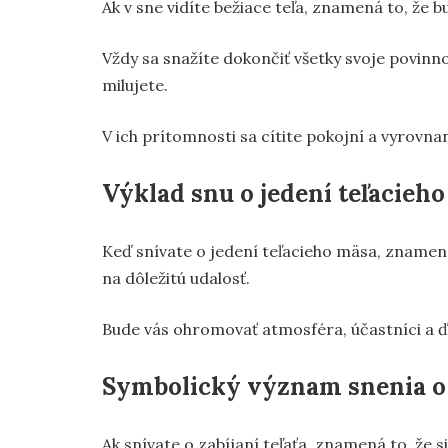
Ak v sne vidíte bežiace teľa, znamená to, že 
Vždy sa snažíte dokončiť všetky svoje povinnos
milujete.
V ich prítomnosti sa cítite pokojní a vyrovnan
Výklad snu o jedení teľacieh
Keď snívate o jedení teľacieho mäsa, znamen
na dôležitú udalosť.
Bude vás ohromovať atmosféra, účastníci a ďa
Symbolický význam snenia o z
Ak snívate o zabíjaní teľaťa, znamená to, že 