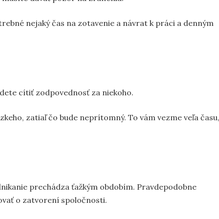
otrebné nejaký čas na zotavenie a návrat k práci a denným
udete cítiť zodpovednosť za niekoho.
lízkeho, zatiaľ čo bude neprítomný. To vám vezme veľa času
odnikanie prechádza ťažkým obdobím. Pravdepodobne
ovať o zatvorení spoločnosti.