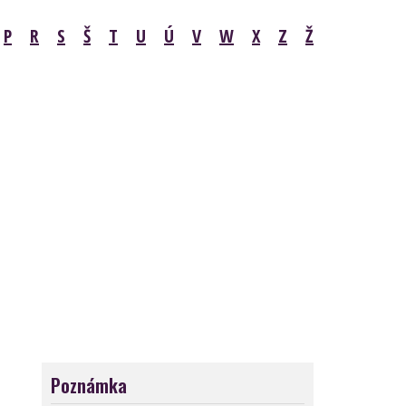
P
R
S
Š
T
U
Ú
V
W
X
Z
Ž
Poznámka