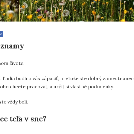
re
významy
lnom živote.
 Ľudia budú o vás zápasiť, pretože ste dobrý zamestnanec
koho chcete pracovať, a určiť si vlastné podmienky.
te vždy boli.
e teľa v sne?