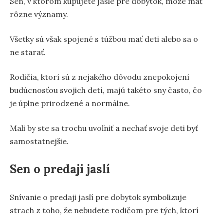
Sen, v ktorom kupujete jasle pre dobytok, môže mať
rôzne významy.
Všetky sú však spojené s túžbou mať deti alebo sa o
ne starať.
Rodičia, ktorí sú z nejakého dôvodu znepokojení
budúcnosťou svojich detí, majú takéto sny často, čo
je úplne prirodzené a normálne.
Mali by ste sa trochu uvoľniť a nechať svoje deti byť
samostatnejšie.
Sen o predaji jaslí
Snívanie o predaji jaslí pre dobytok symbolizuje
strach z toho, že nebudete rodičom pre tých, ktorí