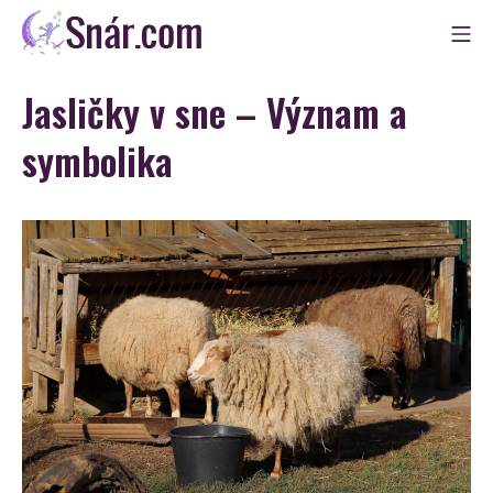
Skip
Mo
to
Snár
content
Jasličky v sne – Význam a
symbolika