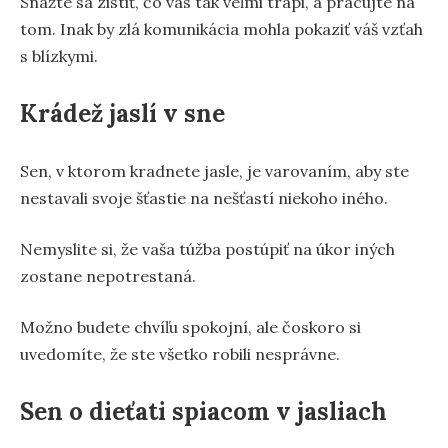
Snažte sa zistiť, čo vás tak veľmi trápi, a pracujte na
tom. Inak by zlá komunikácia mohla pokaziť váš vzťah
s blízkymi.
Krádež jaslí v sne
Sen, v ktorom kradnete jasle, je varovaním, aby ste
nestavali svoje šťastie na nešťastí niekoho iného.
Nemyslite si, že vaša túžba postúpiť na úkor iných
zostane nepotrestaná.
Možno budete chvíľu spokojní, ale čoskoro si
uvedomíte, že ste všetko robili nesprávne.
Sen o dieťati spiacom v jasliach