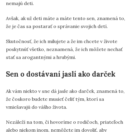
nemajú deti.
Avšak, ak už deti máte a máte tento sen, znamená to,
že je čas sa postarať o správanie svojich detí.
Skutočnosť, že ich milujete a že im chcete v živote
poskytnúť všetko, neznamená, že ich môžete nechať
stať sa arogantnými a hrubými.
Sen o dostávaní jaslí ako darček
Ak vám niekto v sne dá jasle ako darček, znamená to,
že čoskoro budete musieť čeliť tým, ktorí sa
vmiešavajú do vášho života.
Nezáleží na tom, či hovoríme o rodičoch, priateľoch
alebo niekom inom, nemôžete im dovoliť, aby