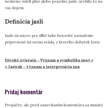
nedávno videli plné alebo prázdne jasle, urobilo to na
vás dojem.
Definícia jaslí
Jasle sú názov pre dlhé úzke boxovité zariadenie
pripevnené na stenu stáda, z ktorého dobytok žerie.
Navigácia
Divoké zvieratá – Význam a symbolika snov »
« Jastrab – význam a interpretácia sna
v
článku
Pridaj komentár
Prepáčte, ale pred zanechaním komentára sa musíte