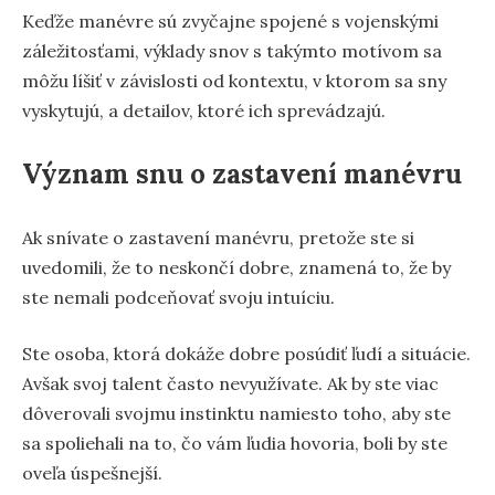
Keďže manévre sú zvyčajne spojené s vojenskými
záležitosťami, výklady snov s takýmto motívom sa
môžu líšiť v závislosti od kontextu, v ktorom sa sny
vyskytujú, a detailov, ktoré ich sprevádzajú.
Význam snu o zastavení manévru
Ak snívate o zastavení manévru, pretože ste si
uvedomili, že to neskončí dobre, znamená to, že by
ste nemali podceňovať svoju intuíciu.
Ste osoba, ktorá dokáže dobre posúdiť ľudí a situácie.
Avšak svoj talent často nevyužívate. Ak by ste viac
dôverovali svojmu instinktu namiesto toho, aby ste
sa spoliehali na to, čo vám ľudia hovoria, boli by ste
oveľa úspešnejší.