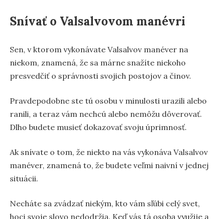
Snívať o Valsalvovom manévri
Sen, v ktorom vykonávate Valsalvov manéver na
niekom, znamená, že sa márne snažíte niekoho
presvedčiť o správnosti svojich postojov a činov.
Pravdepodobne ste tú osobu v minulosti urazili alebo
ranili, a teraz vám nechcú alebo nemôžu dôverovať.
Dlho budete musieť dokazovať svoju úprimnosť.
Ak snívate o tom, že niekto na vás vykonáva Valsalvov
manéver, znamená to, že budete veľmi naivní v jednej
situácii.
Necháte sa zvádzať niekým, kto vám sľúbi celý svet,
hoci svoje slovo nedodržia. Keď vás tá osoba využije a