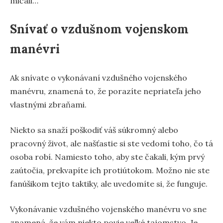
mlčali…
Snívať o vzdušnom vojenskom
manévri
Ak snívate o vykonávaní vzdušného vojenského
manévru, znamená to, že porazíte nepriateľa jeho
vlastnými zbraňami.
Niekto sa snaží poškodiť váš súkromný alebo
pracovný život, ale našťastie si ste vedomí toho, čo tá
osoba robí. Namiesto toho, aby ste čakali, kým prvý
zaútočia, prekvapíte ich protiútokom. Možno nie ste
fanúšikom tejto taktiky, ale uvedomíte si, že funguje.
Vykonávanie vzdušného vojenského manévru vo sne
znamená, že vám niekto povie veľké tajomstvo. Je