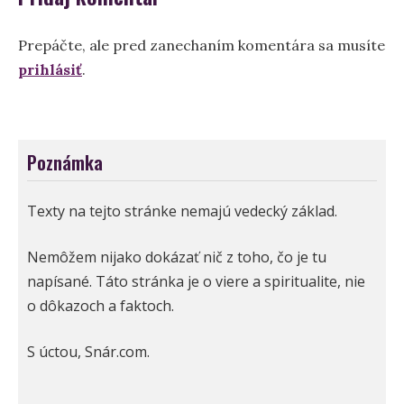
Prepáčte, ale pred zanechaním komentára sa musíte
prihlásiť
.
Poznámka
Texty na tejto stránke nemajú vedecký základ.
Nemôžem nijako dokázať nič z toho, čo je tu
napísané. Táto stránka je o viere a spiritualite, nie
o dôkazoch a faktoch.
S úctou, Snár.com.