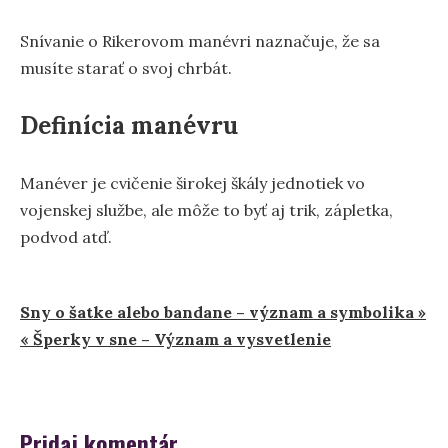
Snívanie o Rikerovom manévri naznačuje, že sa
musíte starať o svoj chrbát.
Definícia manévru
Manéver je cvičenie širokej škály jednotiek vo
vojenskej službe, ale môže to byť aj trik, zápletka,
podvod atď.
Navigácia
Sny o šatke alebo bandane – význam a symbolika »
« Šperky v sne – Význam a vysvetlenie
v
článku
Pridaj komentár