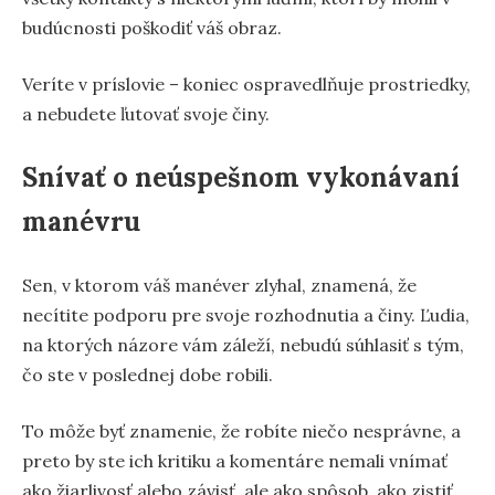
budúcnosti poškodiť váš obraz.
Veríte v príslovie – koniec ospravedlňuje prostriedky,
a nebudete ľutovať svoje činy.
Snívať o neúspešnom vykonávaní
manévru
Sen, v ktorom váš manéver zlyhal, znamená, že
necítite podporu pre svoje rozhodnutia a činy. Ľudia,
na ktorých názore vám záleží, nebudú súhlasiť s tým,
čo ste v poslednej dobe robili.
To môže byť znamenie, že robíte niečo nesprávne, a
preto by ste ich kritiku a komentáre nemali vnímať
ako žiarlivosť alebo závisť, ale ako spôsob, ako zistiť,