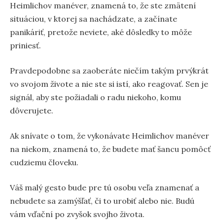
Heimlichov manéver, znamená to, že ste zmätení
situáciou, v ktorej sa nachádzate, a začínate
panikáriť, pretože neviete, aké dôsledky to môže
priniesť.
Pravdepodobne sa zaoberáte niečím takým prvýkrát
vo svojom živote a nie ste si istí, ako reagovať. Sen je
signál, aby ste požiadali o radu niekoho, komu
dôverujete.
Ak snívate o tom, že vykonávate Heimlichov manéver
na niekom, znamená to, že budete mať šancu pomôcť
cudziemu človeku.
Váš malý gesto bude pre tú osobu veľa znamenať a
nebudete sa zamýšľať, či to urobiť alebo nie. Budú
vám vďační po zvyšok svojho života.