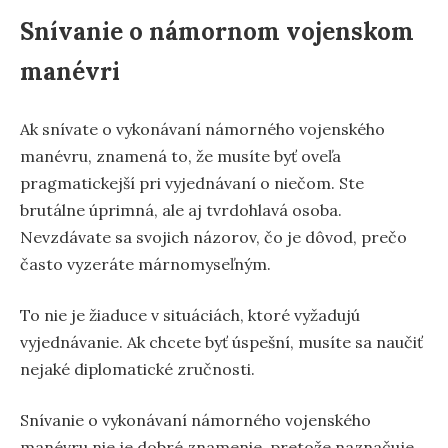
Snívanie o námornom vojenskom
manévri
Ak snívate o vykonávaní námorného vojenského
manévru, znamená to, že musíte byť oveľa
pragmatickejší pri vyjednávaní o niečom. Ste
brutálne úprimná, ale aj tvrdohlavá osoba.
Nevzdávate sa svojich názorov, čo je dôvod, prečo
často vyzeráte márnomyseľným.
To nie je žiaduce v situáciách, ktoré vyžadujú
vyjednávanie. Ak chcete byť úspešní, musíte sa naučiť
nejaké diplomatické zručnosti.
Snívanie o vykonávaní námorného vojenského
manévru nie je dobré znamenie, pretože naznačuje,