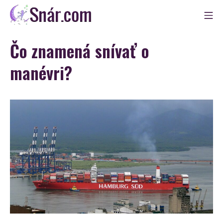
Skip
Mo
to
Snár
content
Čo znamená snívať o
manévri?