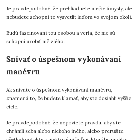
Je pravdepodobné, že prehliadnete niečie úmysly, ale
nebudete schopní to vysvetliť ľuďom vo svojom okolí.
Budú fascinovaní tou osobou a veria, že nie sú
schopní urobiť nič zlého.
Snívať o úspešnom vykonávaní
manévru
Ak snívate o úspešnom vykonávaní manévru,
znamená to, že budete klamať, aby ste dosiahli vyššie
ciele.
Je pravdepodobné, že nepoviete pravdu, aby ste
chránili seba alebo niekoho iného, alebo prerušite
všetky kontakty s niektorými ľuďmi, ktorí by mohli v