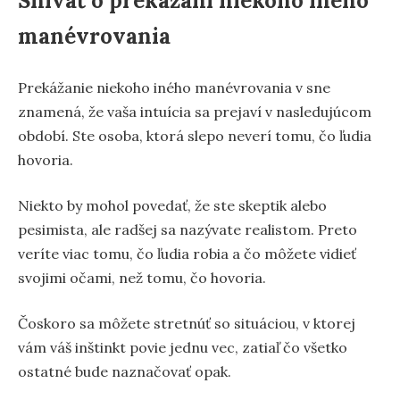
Snívať o prekážaní niekoho iného
manévrovania
Prekážanie niekoho iného manévrovania v sne
znamená, že vaša intuícia sa prejaví v nasledujúcom
období. Ste osoba, ktorá slepo neverí tomu, čo ľudia
hovoria.
Niekto by mohol povedať, že ste skeptik alebo
pesimista, ale radšej sa nazývate realistom. Preto
veríte viac tomu, čo ľudia robia a čo môžete vidieť
svojimi očami, než tomu, čo hovoria.
Čoskoro sa môžete stretnúť so situáciou, v ktorej
vám váš inštinkt povie jednu vec, zatiaľ čo všetko
ostatné bude naznačovať opak.