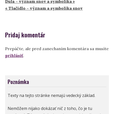
Navigácia
Dula – význam snov a symbolika »
« Tlačidlo – význam a symbolika snov
v
článku
Pridaj komentár
Prepáčte, ale pred zanechaním komentára sa musíte
prihlásiť
.
Poznámka
Texty na tejto stránke nemajú vedecký základ.
Nemôžem nijako dokázať nič z toho, čo je tu