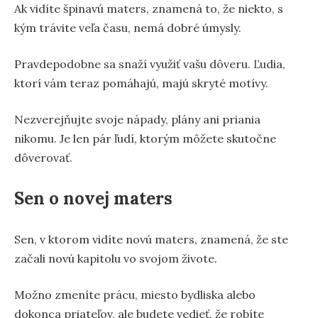
Ak vidíte špinavú maters, znamená to, že niekto, s
kým trávite veľa času, nemá dobré úmysly.
Pravdepodobne sa snaží využiť vašu dôveru. Ľudia,
ktorí vám teraz pomáhajú, majú skryté motívy.
Nezverejňujte svoje nápady, plány ani priania
nikomu. Je len pár ľudí, ktorým môžete skutočne
dôverovať.
Sen o novej maters
Sen, v ktorom vidíte novú maters, znamená, že ste
začali novú kapitolu vo svojom živote.
Možno zmeníte prácu, miesto bydliska alebo
dokonca priateľov, ale budete vedieť, že robíte