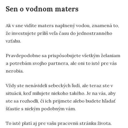
Sen o vodnom maters
Ak v sne vidíte maters naplnený vodou, znamená to,
že investujete príliš veľa času do jednostranného
vzťahu.
Pravdepodobne sa prispôsobujete všetkým želaniam
a potrebám svojho partnera, ale oni to isté pre vás
nerobia.
Vždy ste nenávideli sebeckých ľudí, ale teraz ste v
situácii, keď milujete niekoho takého. Je na vás, aby
ste sa rozhodli, či ich prijmete alebo budete hľadať
šťastie s niekým podobným vám.
To isté platí aj pre vašu pracovnú stránku života.