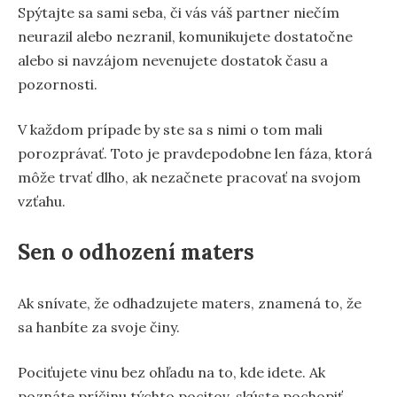
Spýtajte sa sami seba, či vás váš partner niečím
neurazil alebo nezranil, komunikujete dostatočne
alebo si navzájom nevenujete dostatok času a
pozornosti.
V každom prípade by ste sa s nimi o tom mali
porozprávať. Toto je pravdepodobne len fáza, ktorá
môže trvať dlho, ak nezačnete pracovať na svojom
vzťahu.
Sen o odhození maters
Ak snívate, že odhadzujete maters, znamená to, že
sa hanbíte za svoje činy.
Pociťujete vinu bez ohľadu na to, kde idete. Ak
poznáte príčinu týchto pocitov, skúste pochopiť,