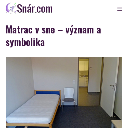
Skip
Mo
to
Snár
content
Matrac v sne – význam a
symbolika