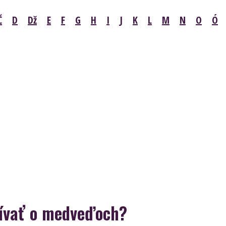
Č
D
Dž
E
F
G
H
I
J
K
L
M
N
O
Ó
ívať o medveďoch?