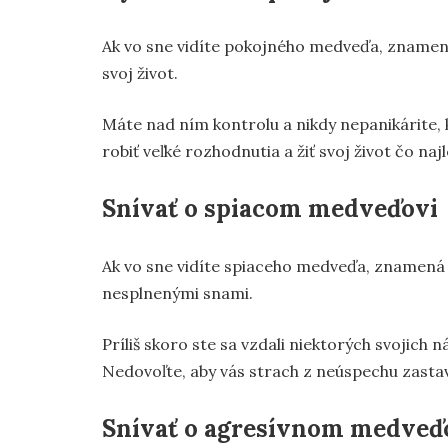
Ak vo sne vidíte pokojného medveďa, znamená 
svoj život.
Máte nad ním kontrolu a nikdy nepanikárite, 
robiť veľké rozhodnutia a žiť svoj život čo najl
Snívať o spiacom medveďovi
Ak vo sne vidíte spiaceho medveďa, znamená t
nesplnenými snami.
Príliš skoro ste sa vzdali niektorých svojich 
Nedovoľte, aby vás strach z neúspechu zastavi
Snívať o agresívnom medveď