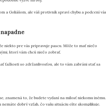
vdepodobne vyzve na boj.
m a Goliášom, ale váš protivník spraví chybu a podcení vás
 napadne
 že niekto pre vás pripravuje pascu. Môže to mať niečo
nými, ktorí vám chcú niečo zobrať.
ť ťažkosti so zdržanlivosťou, ale to vám zabráni stať sa
ne, znamená to, že budete vydaní na milosť niekomu inému.
ou nemáte dobrý vzťah, čo vašu situáciu ešte skomplikuje.