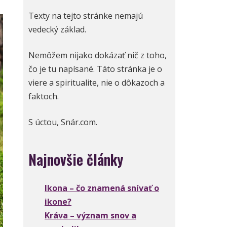
Texty na tejto stránke nemajú
vedecký základ.
Nemôžem nijako dokázať nič z toho,
čo je tu napísané. Táto stránka je o
viere a spiritualite, nie o dôkazoch a
faktoch.
S úctou, Snár.com.
Najnovšie články
Ikona – čo znamená snívať o
ikone?
Kráva – význam snov a