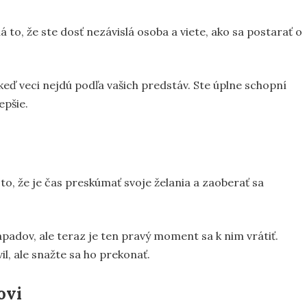
to, že ste dosť nezávislá osoba a viete, ako sa postarať o
keď veci nejdú podľa vašich predstáv. Ste úplne schopní
epšie.
o, že je čas preskúmať svoje želania a zaoberať sa
nápadov, ale teraz je ten pravý moment sa k nim vrátiť.
l, ale snažte sa ho prekonať.
ovi