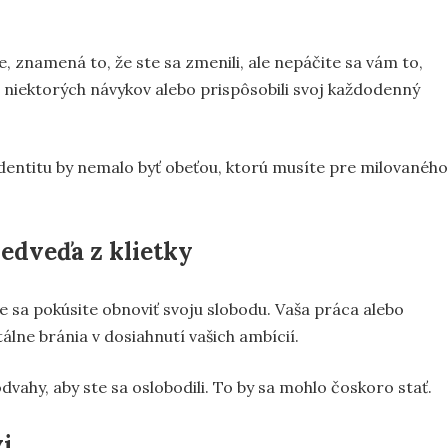
, znamená to, že ste sa zmenili, ale nepáčite sa vám to,
i niektorých návykov alebo prispôsobili svoj každodenný
u identitu by nemalo byť obeťou, ktorú musíte pre milovaného
edveďa z klietky
e sa pokúsite obnoviť svoju slobodu. Vaša práca alebo
lne bránia v dosiahnutí vašich ambícií.
 odvahy, aby ste sa oslobodili. To by sa mohlo čoskoro stať.
i