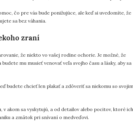
omoc, čo pre vás bude ponižujúce, ale keď si uvedomíte, že
ujete sa bez váhania.
ekoho zraní
arovanie, že niekto vo vašej rodine ochorie. Je možné, že
 a budete mu musieť venovať veľa svojho času a lásky, aby sa
keď budete chcieť len plakať a zdôveriť sa niekomu so svojim
 v akom sa vyskytujú, a od detailov alebo pocitov, ktoré ic
aniku a zmätok pri snívaní o medveďovi.