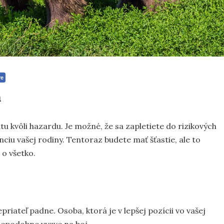
re
h
tu kvôli hazardu. Je možné, že sa zapletiete do rizikových
ciu vašej rodiny. Tentoraz budete mať šťastie, ale to
o všetko.
riateľ padne. Osoba, ktorá je v lepšej pozícii vo vašej