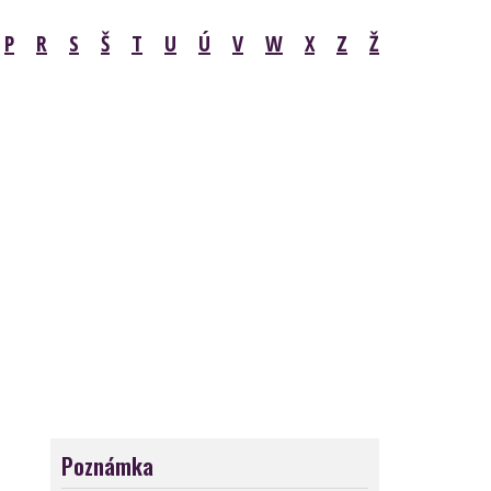
P
R
S
Š
T
U
Ú
V
W
X
Z
Ž
Poznámka