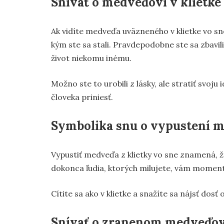
Snívať o medveďovi v klietke
Ak vidíte medveďa uväzneného v klietke vo sne
kým ste sa stali. Pravdepodobne ste sa zbavil
život niekomu inému.
Možno ste to urobili z lásky, ale stratiť svoj
človeka priniesť.
Symbolika snu o vypustení m
Vypustiť medveďa z klietky vo sne znamená, ž
dokonca ľudia, ktorých milujete, vám momentá
Cítite sa ako v klietke a snažíte sa nájsť dosť
Snívať o zranenom medveďov