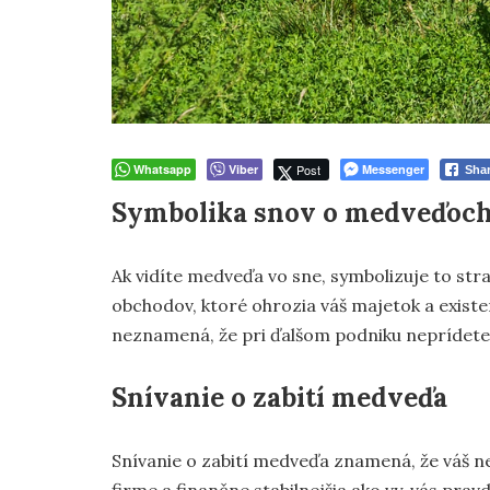
Whatsapp
Viber
Post
Messenger
Sha
Symbolika snov o medveďoc
Ak vidíte medveďa vo sne, symbolizuje to stra
obchodov, ktoré ohrozia váš majetok a existen
neznamená, že pri ďalšom podniku neprídete 
Snívanie o zabití medveďa
Snívanie o zabití medveďa znamená, že váš nep