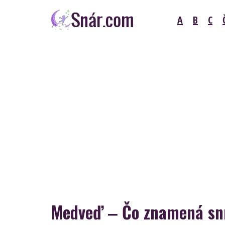
Skip
A
B
C
to
content
Snár
Medveď ‒ Čo znamená sn