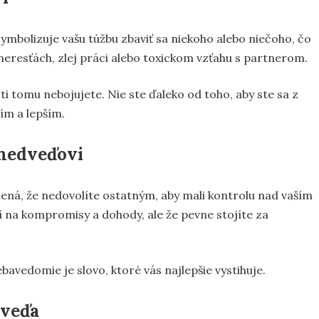
mbolizuje vašu túžbu zbaviť sa niekoho alebo niečoho, čo
eresťách, zlej práci alebo toxickom vzťahu s partnerom.
roti tomu nebojujete. Nie ste ďaleko od toho, aby ste sa z
ším a lepším.
 medveďovi
ná, že nedovolíte ostatným, aby mali kontrolu nad vaším
 na kompromisy a dohody, ale že pevne stojíte za
bavedomie je slovo, ktoré vás najlepšie vystihuje.
veďa