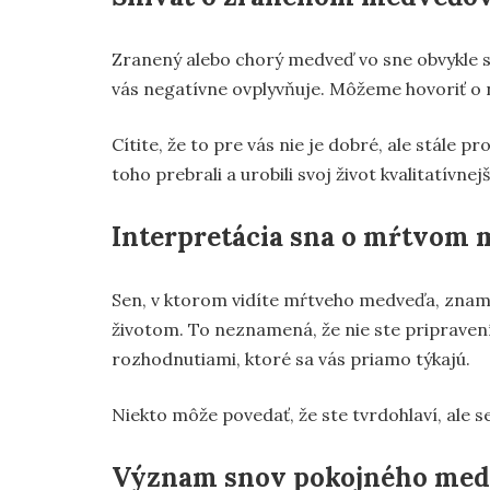
Zranený alebo chorý medveď vo sne obvykle sy
vás negatívne ovplyvňuje. Môžeme hovoriť o n
Cítite, že to pre vás nie je dobré, ale stále p
toho prebrali a urobili svoj život kvalitatívnej
Interpretácia sna o mŕtvom
Sen, v ktorom vidíte mŕtveho medveďa, zname
životom. To neznamená, že nie ste pripravení
rozhodnutiami, ktoré sa vás priamo týkajú.
Niekto môže povedať, že ste tvrdohlaví, ale se
Význam snov pokojného med