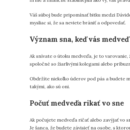
firme a finančne stabilnejšia ako vy, vás pra
Váš súboj bude pripomínať bitku medzi Dávido
mysliac si, že sa neviete brániť a odpovedať.
Význam sna, keď vás medveď
Ak snívate o útoku medveďa, je to varovanie,
spoločné so žiarlivými kolegami alebo príbuz
Obdržíte niekoľko úderov pod pás a budete ma
takými, ako sú oni.
Počuť medveďa rikať vo sne
Ak počujete medveďa ričať alebo zavýjať vo s
Je šanca, že budete závisieť na osobe, s ktor