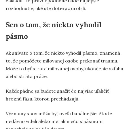
základu. To pravdepodobne bude najlepšie
rozhodnutie, aké ste doteraz urobili.
Sen o tom, že niekto vyhodil
pásmo
Ak snívate o tom, že niekto vyhodil pásmo, znamená
to, že pomôžete milovanej osobe prekonať traumu.
Môže to byť strata milovanej osoby, ukončenie vzťahu
alebo strata práce.
Každopádne sa budete snažiť čo najviac uľahčiť
hroznú fázu, ktorou prechádzajú.
Významy snov môžu byť oveľa banálnejšie. Ak ste
nedávno videli alebo merali niečo s pásmom,
zanechalo to na vás dojem.