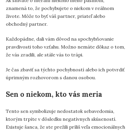
Ak snívate o meraní niekoho iného pásmom,
znamená to, že pochybujete o niekom v reálnom
živote. Môže to byť váš partner, priateľ alebo
obchodný partner.
Každopádne, dali vám dôvod na spochybňovanie
pravdivosti toho vzťahu. Možno nemáte dôkaz o tom,
že vás zradili, ale stále vás to trápi.
Je čas zbaviť sa týchto pochybností alebo ich potvrdiť
úprimným rozhovorom s danou osobou.
Sen o niekom, kto vás meria
Tento sen symbolizuje nedostatok sebavedomia,
ktorým trpíte v dôsledku negatívnych skúseností.
Existuje šanca, že ste prežili príliš veľa emocionálnych