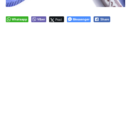
Whatsapp
Viber
Post
Messenger
Share