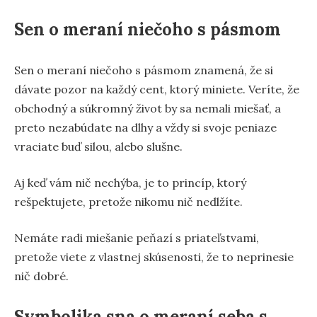
Sen o meraní niečoho s pásmom
Sen o meraní niečoho s pásmom znamená, že si
dávate pozor na každý cent, ktorý miniete. Veríte, že
obchodný a súkromný život by sa nemali miešať, a
preto nezabúdate na dlhy a vždy si svoje peniaze
vraciate buď silou, alebo slušne.
Aj keď vám nič nechýba, je to princíp, ktorý
rešpektujete, pretože nikomu nič nedlžíte.
Nemáte radi miešanie peňazí s priateľstvami,
pretože viete z vlastnej skúsenosti, že to neprinesie
nič dobré.
Symbolika sna o meraní seba s