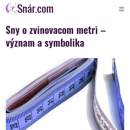
Skip
Mo
to
Snár
content
Sny o zvinovacom metri –
význam a symbolika