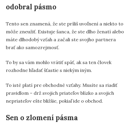
odobral pásmo
Tento sen znamená, že ste príliš uvoľnení a niekto to
môže zneužiť. Existuje šanca, že ste dlho ženatí alebo
máte dlhodobý vzťah a začali ste svojho partnera
brať ako samozrejmosť.
To by sa vám mohlo vrátiť späť, ak sa ten človek
rozhodne hľadať šťastie s niekým iným.
To isté platí pre obchodné vzťahy. Musíte sa riadiť
pravidlom – drž svojich priateľov blízko a svojich
nepriateľov ešte bližšie, pokiaľ ide o obchod.
Sen o zlomení pásma