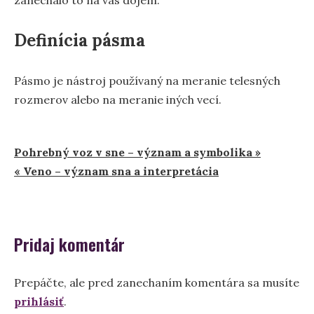
Definícia pásma
Pásmo je nástroj používaný na meranie telesných
rozmerov alebo na meranie iných vecí.
Navigácia
Pohrebný voz v sne – význam a symbolika »
« Veno – význam sna a interpretácia
v
článku
Pridaj komentár
Prepáčte, ale pred zanechaním komentára sa musíte
prihlásiť
.