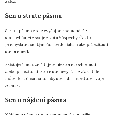
záleží.
Sen o strate pásma
Strata pásma v sne zvyčajne znamená, že
spochybňujete svoje životné úspechy. Často
premýšľate nad tým, čo ste dosiahli a aké príležitosti
ste premeškali.
Existuje šanca, že ľutujete niektoré rozhodnutia
alebo príležitosti, ktoré ste nevyužili. Avšak stále
máte dosť času na to, aby ste splnili niektoré svoje
želania.
Sen o nájdení pásma
Nájdenie pásma v sne znamená, že sa príliš