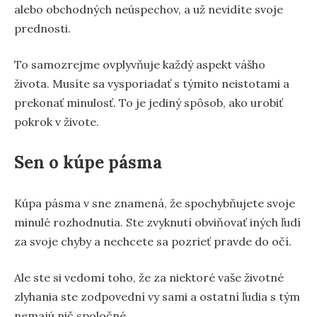
alebo obchodných neúspechov, a už nevidíte svoje
prednosti.
To samozrejme ovplyvňuje každý aspekt vášho
života. Musíte sa vysporiadať s týmito neistotami a
prekonať minulosť. To je jediný spôsob, ako urobiť
pokrok v živote.
Sen o kúpe pásma
Kúpa pásma v sne znamená, že spochybňujete svoje
minulé rozhodnutia. Ste zvyknutí obviňovať iných ľudí
za svoje chyby a nechcete sa pozrieť pravde do očí.
Ale ste si vedomí toho, že za niektoré vaše životné
zlyhania ste zodpovední vy sami a ostatní ľudia s tým
nemajú nič spoločné.