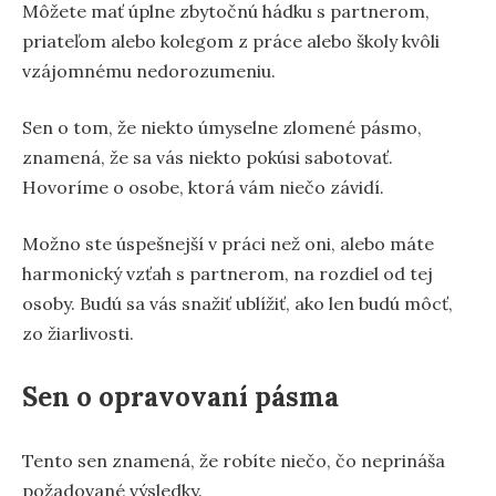
Môžete mať úplne zbytočnú hádku s partnerom,
priateľom alebo kolegom z práce alebo školy kvôli
vzájomnému nedorozumeniu.
Sen o tom, že niekto úmyselne zlomené pásmo,
znamená, že sa vás niekto pokúsi sabotovať.
Hovoríme o osobe, ktorá vám niečo závidí.
Možno ste úspešnejší v práci než oni, alebo máte
harmonický vzťah s partnerom, na rozdiel od tej
osoby. Budú sa vás snažiť ublížiť, ako len budú môcť,
zo žiarlivosti.
Sen o opravovaní pásma
Tento sen znamená, že robíte niečo, čo neprináša
požadované výsledky.