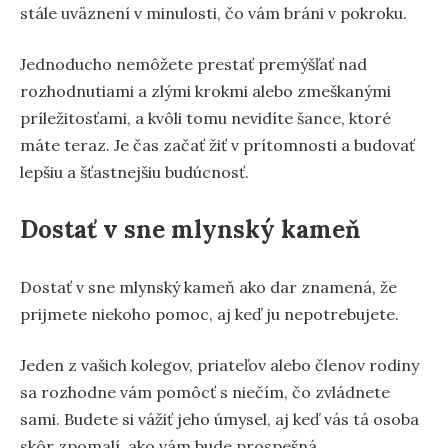
stále uväznení v minulosti, čo vám bráni v pokroku.
Jednoducho nemôžete prestať premýšľať nad
rozhodnutiami a zlými krokmi alebo zmeškanými
príležitosťami, a kvôli tomu nevidíte šance, ktoré
máte teraz. Je čas začať žiť v prítomnosti a budovať
lepšiu a šťastnejšiu budúcnosť.
Dostať v sne mlynský kameň
Dostať v sne mlynský kameň ako dar znamená, že
prijmete niekoho pomoc, aj keď ju nepotrebujete.
Jeden z vašich kolegov, priateľov alebo členov rodiny
sa rozhodne vám pomôcť s niečím, čo zvládnete
sami. Budete si vážiť jeho úmysel, aj keď vás tá osoba
skôr zpomalí, ako vám bude prospešná.