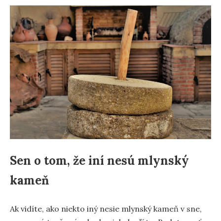
Sen o tom, že iní nesú mlynský
kameň
Ak vidíte, ako niekto iný nesie mlynský kameň v sne,