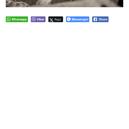
Whatsapp
Viber
Post
Messenger
Share