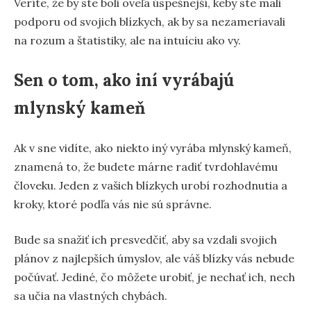
Veríte, že by ste boli oveľa úspešnejší, keby ste mali
podporu od svojich blízkych, ak by sa nezameriavali
na rozum a štatistiky, ale na intuíciu ako vy.
Sen o tom, ako iní vyrábajú
mlynský kameň
Ak v sne vidíte, ako niekto iný vyrába mlynský kameň,
znamená to, že budete márne radiť tvrdohlavému
človeku. Jeden z vašich blízkych urobí rozhodnutia a
kroky, ktoré podľa vás nie sú správne.
Bude sa snažiť ich presvedčiť, aby sa vzdali svojich
plánov z najlepších úmyslov, ale váš blízky vás nebude
počúvať. Jediné, čo môžete urobiť, je nechať ich, nech
sa učia na vlastných chybách.