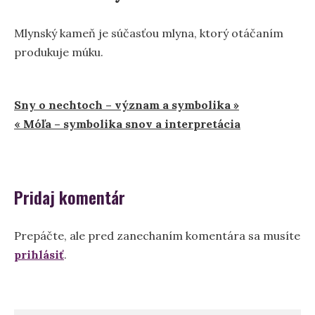
Mlynský kameň je súčasťou mlyna, ktorý otáčaním
produkuje múku.
Navigácia
Sny o nechtoch – význam a symbolika »
« Móľa – symbolika snov a interpretácia
v
článku
Pridaj komentár
Prepáčte, ale pred zanechaním komentára sa musíte
prihlásiť
.