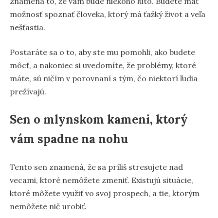
znamená to, že vám bude niekoho ľúto. Budete mať
možnosť spoznať človeka, ktorý má ťažký život a veľa
nešťastia.
Postaráte sa o to, aby ste mu pomohli, ako budete
môcť, a nakoniec si uvedomíte, že problémy, ktoré
máte, sú ničím v porovnaní s tým, čo niektorí ľudia
prežívajú.
Sen o mlynskom kameni, ktorý
vám spadne na nohu
Tento sen znamená, že sa príliš stresujete nad
vecami, ktoré nemôžete zmeniť. Existujú situácie,
ktoré môžete využiť vo svoj prospech, a tie, ktorým
nemôžete nič urobiť.