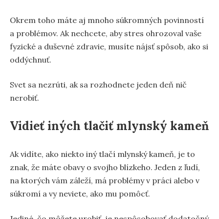
Okrem toho máte aj mnoho súkromných povinností
a problémov. Ak nechcete, aby stres ohrozoval vaše
fyzické a duševné zdravie, musíte nájsť spôsob, ako si
oddýchnuť.
Svet sa nezrúti, ak sa rozhodnete jeden deň nič
nerobiť.
Vidieť iných tlačiť mlynský kameň
Ak vidíte, ako niekto iný tlačí mlynský kameň, je to
znak, že máte obavy o svojho blízkeho. Jeden z ľudí,
na ktorých vám záleží, má problémy v práci alebo v
súkromí a vy neviete, ako mu pomôcť.
Jediné, čo môžete urobiť, je nespôsobovať dodatočný