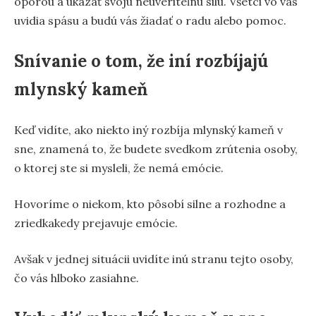
oporou a ukázať svoju neuveriteľnú silu. Všetci vo vás
uvidia spásu a budú vás žiadať o radu alebo pomoc.
Snívanie o tom, že iní rozbíjajú
mlynský kameň
Keď vidíte, ako niekto iný rozbíja mlynský kameň v
sne, znamená to, že budete svedkom zrútenia osoby,
o ktorej ste si mysleli, že nemá emócie.
Hovoríme o niekom, kto pôsobí silne a rozhodne a
zriedkakedy prejavuje emócie.
Avšak v jednej situácii uvidíte inú stranu tejto osoby,
čo vás hlboko zasiahne.