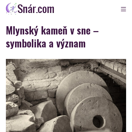
Skip
Mo
to
Snár
content
Mlynský kameň v sne –
symbolika a význam