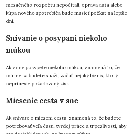
mesačného rozpočtu nepočítali, oprava auta alebo
kúpa nového spotrebiča bude musieť počkať na lepšie
dni.
Snívanie o posypaní niekoho
múkou
Ak v sne posypete niekoho múkou, znamená to, že
márne sa budete snažiť začať nejaký biznis, ktorý
neprinesie požadovaný zisk.
Miesenie cesta v sne
Ak snívate o miesení cesta, znamená to, že budete
potrebovať veľa času, tvrdej práce a trpezlivosti, aby
ste dosiahli úspech, po ktorom túžite.