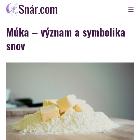
Skip
Mo
to
Snár
content
Múka – význam a symbolika
snov