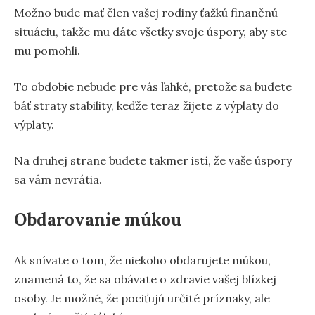
Možno bude mať člen vašej rodiny ťažkú finančnú
situáciu, takže mu dáte všetky svoje úspory, aby ste
mu pomohli.
To obdobie nebude pre vás ľahké, pretože sa budete
báť straty stability, keďže teraz žijete z výplaty do
výplaty.
Na druhej strane budete takmer istí, že vaše úspory
sa vám nevrátia.
Obdarovanie múkou
Ak snívate o tom, že niekoho obdarujete múkou,
znamená to, že sa obávate o zdravie vašej blízkej
osoby. Je možné, že pociťujú určité príznaky, ale