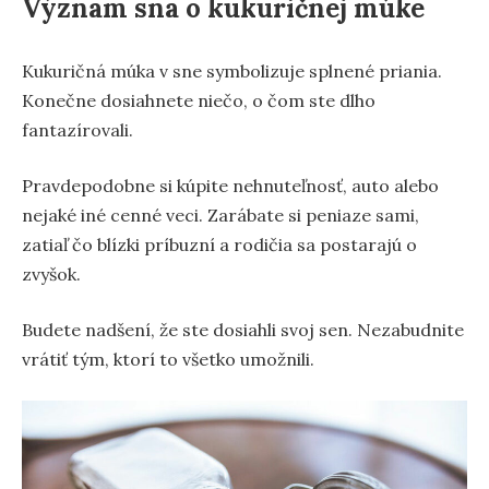
Význam sna o kukuričnej múke
Kukuričná múka v sne symbolizuje splnené priania.
Konečne dosiahnete niečo, o čom ste dlho
fantazírovali.
Pravdepodobne si kúpite nehnuteľnosť, auto alebo
nejaké iné cenné veci. Zarábate si peniaze sami,
zatiaľ čo blízki príbuzní a rodičia sa postarajú o
zvyšok.
Budete nadšení, že ste dosiahli svoj sen. Nezabudnite
vrátiť tým, ktorí to všetko umožnili.