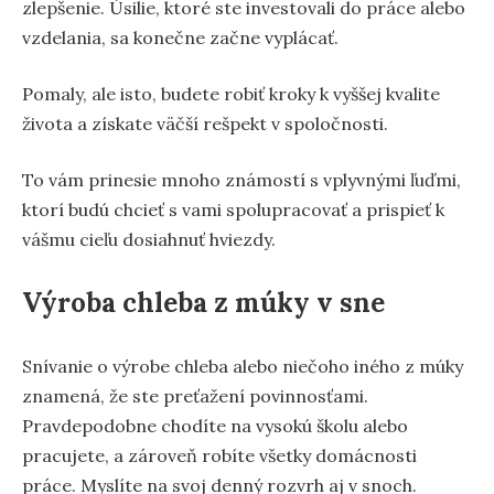
zlepšenie. Úsilie, ktoré ste investovali do práce alebo
vzdelania, sa konečne začne vyplácať.
Pomaly, ale isto, budete robiť kroky k vyššej kvalite
života a získate väčší rešpekt v spoločnosti.
To vám prinesie mnoho známostí s vplyvnými ľuďmi,
ktorí budú chcieť s vami spolupracovať a prispieť k
vášmu cieľu dosiahnuť hviezdy.
Výroba chleba z múky v sne
Snívanie o výrobe chleba alebo niečoho iného z múky
znamená, že ste preťažení povinnosťami.
Pravdepodobne chodíte na vysokú školu alebo
pracujete, a zároveň robíte všetky domácnosti
práce. Myslíte na svoj denný rozvrh aj v snoch.