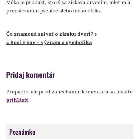
Múka je produkt, ktorý sa získava drvením, mletím a
preosievaním pšenice alebo iného obilia.
Navigácia
Čo znamená snívať o zámku dverí? »
« Bosí v sne – význam a symbolika
v
článku
Pridaj komentár
Prepáčte, ale pred zanechaním komentára sa musíte
prihlásiť
.
Poznámka