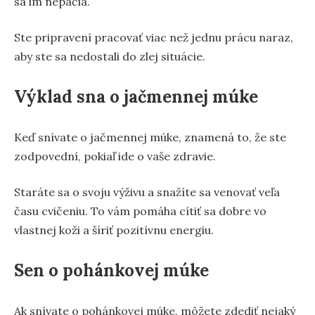
sa im nepáčia.
Ste pripravení pracovať viac než jednu prácu naraz,
aby ste sa nedostali do zlej situácie.
Výklad sna o jačmennej múke
Keď snívate o jačmennej múke, znamená to, že ste
zodpovední, pokiaľ ide o vaše zdravie.
Staráte sa o svoju výživu a snažíte sa venovať veľa
času cvičeniu. To vám pomáha cítiť sa dobre vo
vlastnej koži a šíriť pozitívnu energiu.
Sen o pohánkovej múke
Ak snívate o pohánkovej múke, môžete zdediť nejaký