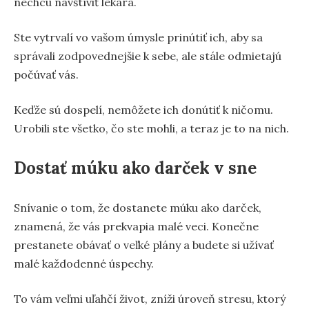
nechcú navštíviť lekára.
Ste vytrvalí vo vašom úmysle prinútiť ich, aby sa
správali zodpovednejšie k sebe, ale stále odmietajú
počúvať vás.
Keďže sú dospelí, nemôžete ich donútiť k ničomu.
Urobili ste všetko, čo ste mohli, a teraz je to na nich.
Dostať múku ako darček v sne
Snívanie o tom, že dostanete múku ako darček,
znamená, že vás prekvapia malé veci. Konečne
prestanete obávať o veľké plány a budete si užívať
malé každodenné úspechy.
To vám veľmi uľahčí život, zníži úroveň stresu, ktorý