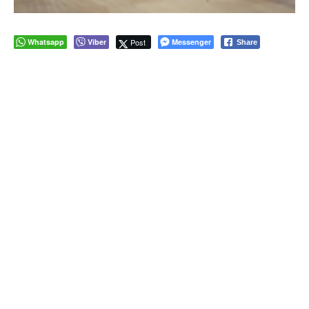
Whatsapp
Viber
Post
Messenger
Share