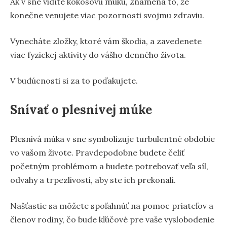
Ak v sne vidíte kokosovú múku, znamená to, že
konečne venujete viac pozornosti svojmu zdraviu.
Vynecháte zložky, ktoré vám škodia, a zavedenete
viac fyzickej aktivity do vášho denného života.
V budúcnosti si za to poďakujete.
Snívať o plesnivej múke
Plesnivá múka v sne symbolizuje turbulentné obdobie
vo vašom živote. Pravdepodobne budete čeliť
početným problémom a budete potrebovať veľa síl,
odvahy a trpezlivosti, aby ste ich prekonali.
Našťastie sa môžete spoľahnúť na pomoc priateľov a
členov rodiny, čo bude kľúčové pre vaše vyslobodenie