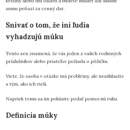
krstiny alebo inú oslavu a budete musieť dať slušnú
sumu peňazí za cenný dar.
Snívať o tom, že iní ľudia
vyhadzujú múku
Tento sen znamená, že vás jeden z vašich rodinných
príslušníkov alebo priateľov požiada o pôžičku.
Viete, že osoba v otázke má problémy, ale nesúhlasíte
s tým, ako ich rieši.
Napriek tomu sa im pokúsite podať pomocnú ruku.
Definícia múky