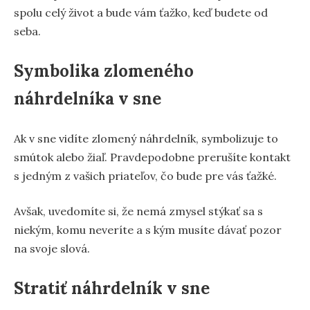
spolu celý život a bude vám ťažko, keď budete od
seba.
Symbolika zlomeného
náhrdelníka v sne
Ak v sne vidíte zlomený náhrdelník, symbolizuje to
smútok alebo žiaľ. Pravdepodobne prerušíte kontakt
s jedným z vašich priateľov, čo bude pre vás ťažké.
Avšak, uvedomíte si, že nemá zmysel stýkať sa s
niekým, komu neveríte a s kým musíte dávať pozor
na svoje slová.
Stratiť náhrdelník v sne