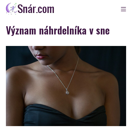
Skip
Mo
to
Snár
content
Význam náhrdelníka v sne