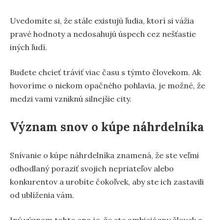
Uvedomíte si, že stále existujú ľudia, ktorí si vážia
pravé hodnoty a nedosahujú úspech cez nešťastie
iných ľudí.
Budete chcieť tráviť viac času s týmto človekom. Ak
hovoríme o niekom opačného pohlavia, je možné, že
medzi vami vzniknú silnejšie city.
Význam snov o kúpe náhrdelníka
Snívanie o kúpe náhrdelníka znamená, že ste veľmi
odhodlaný poraziť svojich nepriateľov alebo
konkurentov a urobíte čokoľvek, aby ste ich zastavili
od ublíženia vám.
Iný význam tohto sna je, že ste ambiciózny človek a