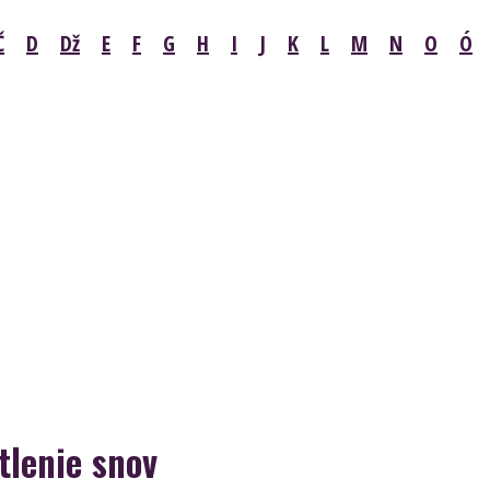
Č
D
Dž
E
F
G
H
I
J
K
L
M
N
O
Ó
lenie snov