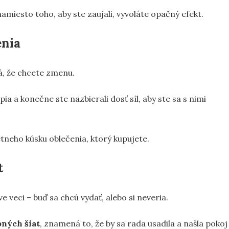
amiesto toho, aby ste zaujali, vyvoláte opačný efekt.
enia
á, že chcete zmenu.
ia a konečne ste nazbierali dosť síl, aby ste sa s nimi
tneho kúsku oblečenia, ktorý kupujete.
t
veci – buď sa chcú vydať, alebo si neveria.
bných šiat
, znamená to, že by sa rada usadila a našla pokoj