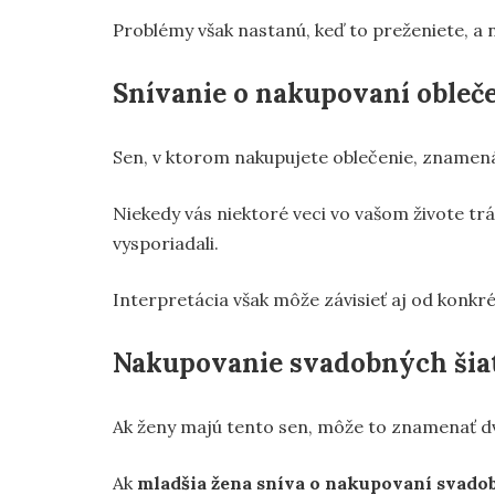
Problémy však nastanú, keď to preženiete, a n
Snívanie o nakupovaní obleč
Sen, v ktorom nakupujete oblečenie, znamen
Niekedy vás niektoré veci vo vašom živote tráp
vysporiadali.
Interpretácia však môže závisieť aj od konkré
Nakupovanie svadobných šia
Ak ženy majú tento sen, môže to znamenať dve 
Ak
mladšia žena sníva o nakupovaní svado