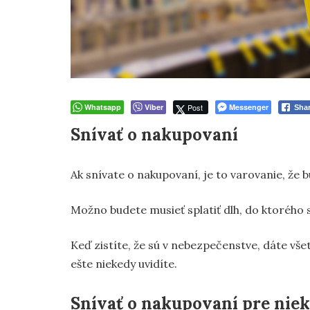
Whatsapp
Viber
Post
Messenger
Sha
Snívať o nakupovaní
Ak snívate o nakupovaní, je to varovanie, že
Možno budete musieť splatiť dlh, do ktorého sa
Keď zistíte, že sú v nebezpečenstve, dáte všet
ešte niekedy uvidíte.
Snívať o nakupovaní pre nie