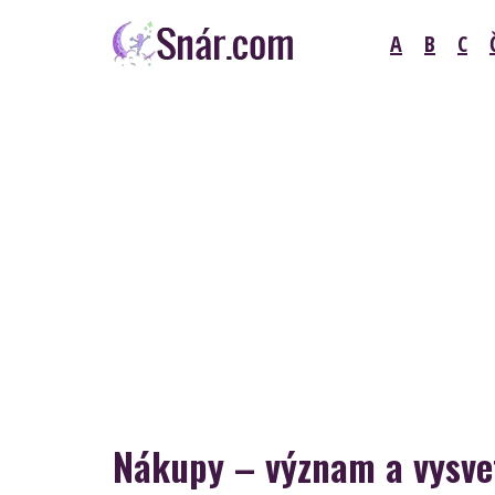
Skip
A
B
C
to
content
Snár
Nákupy – význam a vysvet