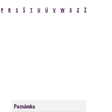
P
R
S
Š
T
U
Ú
V
W
X
Z
Ž
Poznámka