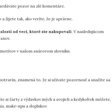
i nedávate pozor na zlé komentáre.
 žijete tak, ako veríte, že je správne.
islosti od vecí, ktoré ste nakupovali
. V nasledujúcom
 snov.
h motívov v našom snárovom slovníku.
potravín, znamená to, že si užívate pozornosť a snažíte sa
te si žarty z výdavkov iných a svojich a kedykoľvek môžete,
ia, make-upu a doplnkov.