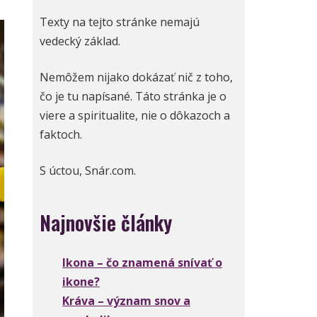
Texty na tejto stránke nemajú
vedecký základ.
Nemôžem nijako dokázať nič z toho,
čo je tu napísané. Táto stránka je o
viere a spiritualite, nie o dôkazoch a
faktoch.
S úctou, Snár.com.
Najnovšie články
Ikona – čo znamená snívať o
ikone?
Kráva – význam snov a