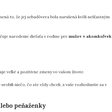
mená to, že jej sebadôvera bola narušená kvôli nešťastným
čuje narodenie dieťaťa v rodine pre
mužov v akomkoľvek
je veľké a pozitívne zmeny vo vašom živote.
robili niečo, čo ste vždy chceli, a vaše rozhodnutie sa v
alebo peňaženky