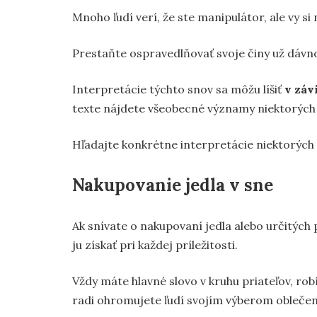
Mnoho ľudí verí, že ste manipulátor, ale vy s
Prestaňte ospravedlňovať svoje činy už dávno a
Interpretácie týchto snov sa môžu líšiť
v záv
texte nájdete všeobecné významy niektorých
Hľadajte konkrétne interpretácie niektorýc
Nakupovanie jedla v sne
Ak snívate o nakupovaní jedla alebo určitých 
ju získať pri každej príležitosti.
Vždy máte hlavné slovo v kruhu priateľov, robí
radi ohromujete ľudí svojím výberom oblečen