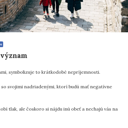
re
h význam
sami, symbolizuje to krátkodobé nepríjemnosti.
so svojimi nadriadenými, ktorí budú mať negatívne
bí tlak, ale čoskoro si nájdu inú obeť a nechajú vás na