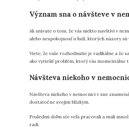
Význam sna o návšteve v ne
Ak snívate o tom, že vás niekto navštívi v ne
alebo nespokojnosť u ľudí, ktorých názory sú 
Viete, že vaše rozhodnutie je radikálne a že s
ako vyriešiť problém, ktorý vás momentálne t
Návšteva niekoho v nemocnic
Návšteva niekoho v nemocnici v sne znamená,
dostatočne svojim blízkym.
Poslednú dobu ste veľa pracovali a mali mno
radi.