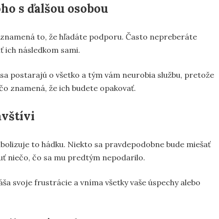
ho s ďalšou osobou
, znamená to, že hľadáte podporu. Často nepreberáte
ť ich následkom sami.
 sa postarajú o všetko a tým vám neurobia službu, pretože
, čo znamená, že ich budete opakovať.
avštívi
ymbolizuje to hádku. Niekto sa pravdepodobne bude miešať
uť niečo, čo sa mu predtým nepodarilo.
ša svoje frustrácie a vníma všetky vaše úspechy alebo