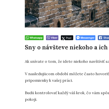
Whatsapp
Viber
Post
Messenger
Sha
Sny o návšteve niekoho a ic
Ak snívate o tom, že idete niekoho navštíviť 
V nasledujúcom období môžete často hovoriť 
pripomienky k vašej práci.
Budú kontrolovať každý váš krok, čo vám spôso
pokoji.