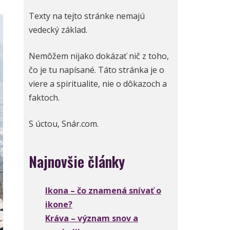
Texty na tejto stránke nemajú
vedecký základ.
Nemôžem nijako dokázať nič z toho,
čo je tu napísané. Táto stránka je o
viere a spiritualite, nie o dôkazoch a
faktoch.
S úctou, Snár.com.
Najnovšie články
Ikona – čo znamená snívať o
ikone?
Kráva – význam snov a