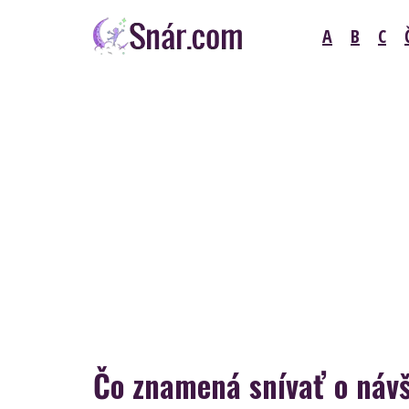
Skip
A
B
C
to
content
Snár
Čo znamená snívať o náv