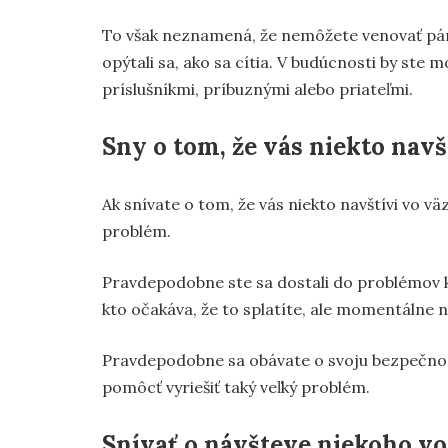
To však neznamená, že nemôžete venovať pár 
opýtali sa, ako sa cítia. V budúcnosti by ste 
príslušníkmi, príbuznými alebo priateľmi.
Sny o tom, že vás niekto navš
Ak snívate o tom, že vás niekto navštívi vo väz
problém.
Pravdepodobne ste sa dostali do problémov kv
kto očakáva, že to splatíte, ale momentálne 
Pravdepodobne sa obávate o svoju bezpečnosť 
pomôcť vyriešiť taký veľký problém.
Snívať o návšteve niekoho vo