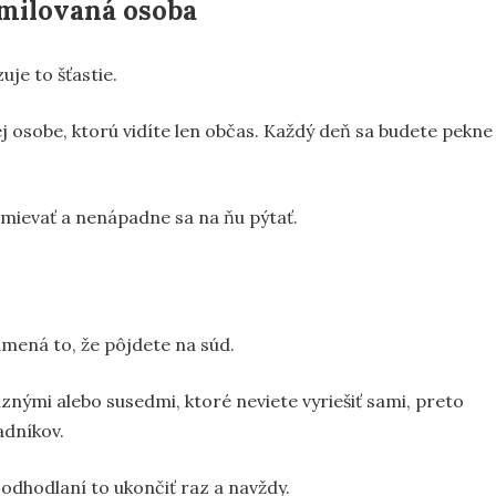
 milovaná osoba
uje to šťastie.
nej osobe, ktorú vidíte len občas. Každý deň sa budete pekne
mievať a nenápadne sa na ňu pýtať.
namená to, že pôjdete na súd.
ými alebo susedmi, ktoré neviete vyriešiť sami, preto
adníkov.
odhodlaní to ukončiť raz a navždy.