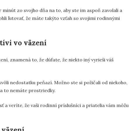
minút zo svojho dňa na to, aby ste im aspoň zavolali a
mohli ľutovať, že máte takýto vzťah so svojimi rodinnými
tívi vo väzení
ení, znamená to, že dúfate, že niekto iný vyrieši váš
ôli nedostatku peňazí. Možno ste si požičali od niekoho,
na to nemáte prostriedky.
a veríte, že vaši rodinní príslušníci a priatelia vám môžu
 väzení