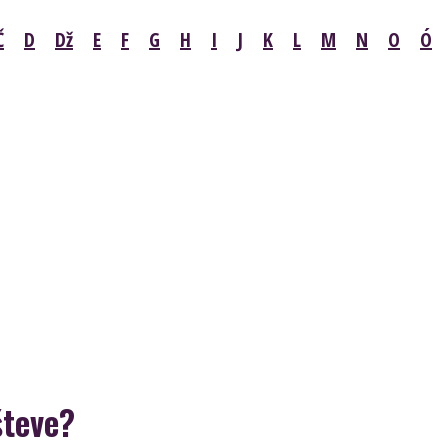
Č
D
Dž
E
F
G
H
I
J
K
L
M
N
O
Ó
števe?