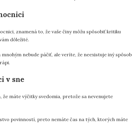
mocnici
mocnici, znamená to, že vaše činy môžu spôsobiť kritiku
vám dôležité.
a mnohým nebude páčiť, ale veríte, že neexistuje iný spôsob
rápi.
i v sne
 že máte výčitky svedomia, pretože sa nevenujete
žstvo povinností, preto nemáte čas na tých, ktorých máte