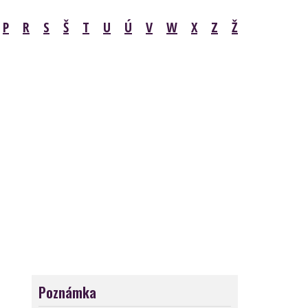
P
R
S
Š
T
U
Ú
V
W
X
Z
Ž
Poznámka