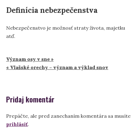
Definícia nebezpečenstva
Nebezpečenstvo je možnosť straty života, majetku
atď.
Navigácia
Význam osy v sne »
« Vlašské orechy – význam a výklad snov
v
článku
Pridaj komentár
Prepáčte, ale pred zanechaním komentára sa musíte
prihlásiť
.