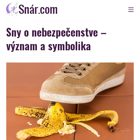
Skip
Mo
to
Snár
content
Sny o nebezpečenstve –
význam a symbolika