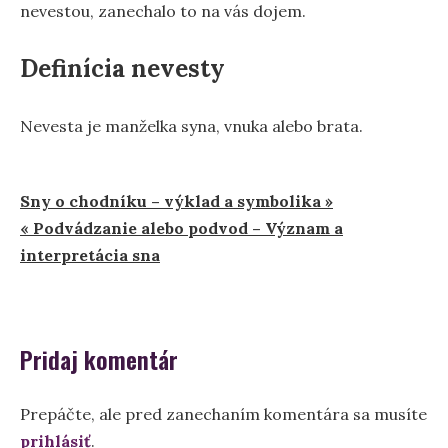
nevestou, zanechalo to na vás dojem.
Definícia nevesty
Nevesta je manželka syna, vnuka alebo brata.
Navigácia
Sny o chodníku – výklad a symbolika »
« Podvádzanie alebo podvod – Význam a
v
interpretácia sna
článku
Pridaj komentár
Prepáčte, ale pred zanechaním komentára sa musíte
prihlásiť
.