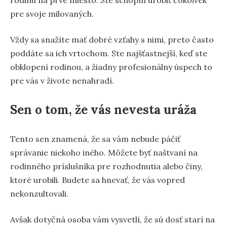
rodinu na prvé miesto. Ste schopní urobiť čokoľvek
pre svoje milovaných.
Vždy sa snažíte mať dobré vzťahy s nimi, preto často
poddáte sa ich vrtochom. Ste najšťastnejší, keď ste
obklopení rodinou, a žiadny profesionálny úspech to
pre vás v živote nenahradí.
Sen o tom, že vás nevesta uráža
Tento sen znamená, že sa vám nebude páčiť
správanie niekoho iného. Môžete byť naštvaní na
rodinného príslušníka pre rozhodnutia alebo činy,
ktoré urobili. Budete sa hnevať, že vás vopred
nekonzultovali.
Avšak dotyčná osoba vám vysvetlí, že sú dosť starí na