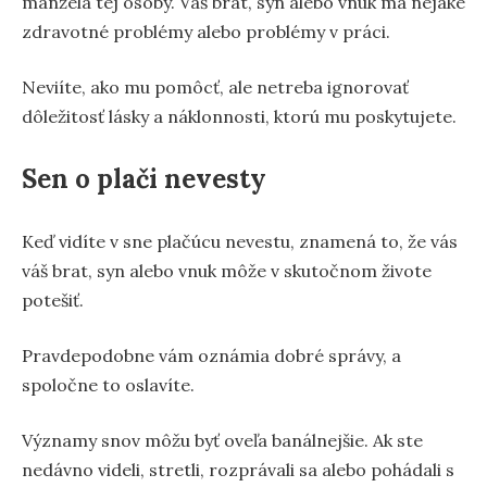
manžela tej osoby. Váš brat, syn alebo vnuk má nejaké
zdravotné problémy alebo problémy v práci.
Neviíte, ako mu pomôcť, ale netreba ignorovať
dôležitosť lásky a náklonnosti, ktorú mu poskytujete.
Sen o plači nevesty
Keď vidíte v sne plačúcu nevestu, znamená to, že vás
váš brat, syn alebo vnuk môže v skutočnom živote
potešiť.
Pravdepodobne vám oznámia dobré správy, a
spoločne to oslavíte.
Významy snov môžu byť oveľa banálnejšie. Ak ste
nedávno videli, stretli, rozprávali sa alebo pohádali s