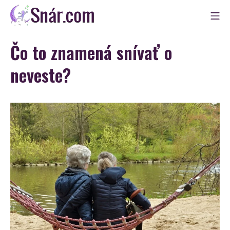
Skip
Mo
to
Snár
content
Čo to znamená snívať o
neveste?