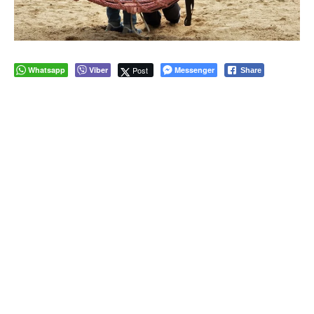
Whatsapp
Viber
Post
Messenger
Share