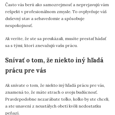
Často vás berú ako samozrejmosť a neprejavujú vám
rešpekt v profesionálnom zmysle. To ovplyvňuje váš
duševný stav a sebavedomie a spôsobuje
nespokojnosť.
Ak veríte, že ste sa preukázali, musíte prestať hádať
sa s tými, ktorí znevažujú vašu prácu.
Snívať o tom, že niekto iný hľadá
prácu pre vás
Ak snívate o tom, že niekto iný hľadá prácu pre vás,
znamená to, že máte strach o svoju budúcnosť.
Pravdepodobne nezarábate toľko, koľko by ste chceli,
a ste unavení z neustálych obetí kvôli nedostatku
peňazí.