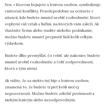
Sen, v ktorom bojujete s lenivou osobou, symbolizuje
vnútorné konflikty. Pravdepodobne sa ocitnete v
situácii, kde budete musieť urobiť rozhodnutie, ktoré
ovplyvní váš vzťah s ľuďmi, na ktorých vám záleží. Ak
vlastníte firmu alebo riadite niekoho podnikanie,
možno budete musieť prepustiť ľudí kvôli veľkým
výdavkom.
Budete dlho premýšľať, čo robiť, ale nakoniec budete
musieť urobiť rozhodnutie a čeliť zodpovednosti,
ktorá s tým súvisí.
Ak vidíte, že sa niekto iný bije s lenivou osobou,
znamená to, že budete trpieť kvôli niečej
nepozornosti. Možno budete zdieľať povinnosti s
niekým lenivým alebo nezodpovedným.