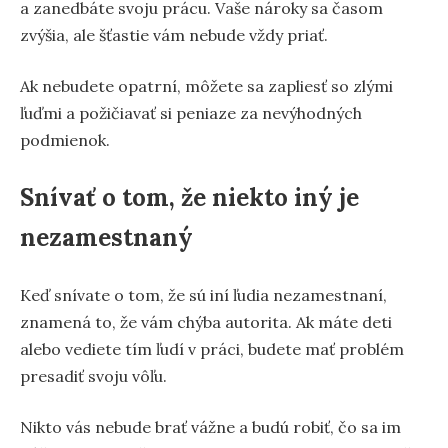
a zanedbáte svoju prácu. Vaše nároky sa časom
zvýšia, ale šťastie vám nebude vždy priať.
Ak nebudete opatrní, môžete sa zapliesť so zlými
ľuďmi a požičiavať si peniaze za nevýhodných
podmienok.
Snívať o tom, že niekto iný je
nezamestnaný
Keď snívate o tom, že sú iní ľudia nezamestnaní,
znamená to, že vám chýba autorita. Ak máte deti
alebo vediete tím ľudí v práci, budete mať problém
presadiť svoju vôľu.
Nikto vás nebude brať vážne a budú robiť, čo sa im