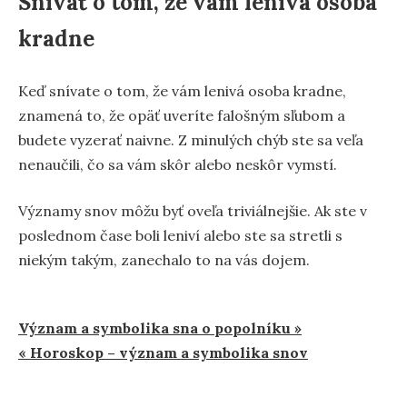
Snívať o tom, že vám lenivá osoba
kradne
Keď snívate o tom, že vám lenivá osoba kradne,
znamená to, že opäť uveríte falošným sľubom a
budete vyzerať naivne. Z minulých chýb ste sa veľa
nenaučili, čo sa vám skôr alebo neskôr vymstí.
Významy snov môžu byť oveľa triviálnejšie. Ak ste v
poslednom čase boli leniví alebo ste sa stretli s
niekým takým, zanechalo to na vás dojem.
Navigácia
Význam a symbolika sna o popolníku »
« Horoskop – význam a symbolika snov
v
článku