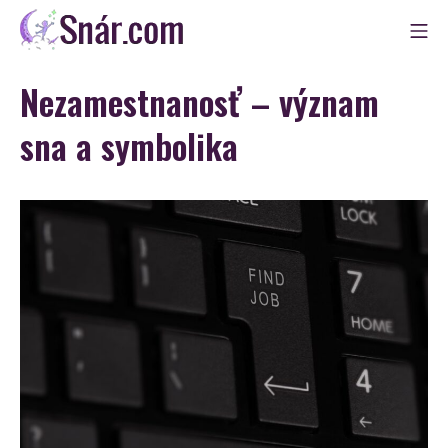
Skip
Mo
to
Snár
content
Nezamestnanosť – význam
sna a symbolika