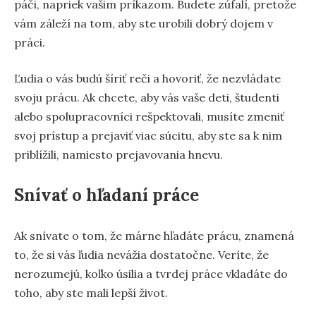
páči, napriek vašim príkazom. Budete zúfalí, pretože
vám záleží na tom, aby ste urobili dobrý dojem v
práci.
Ľudia o vás budú šíriť reči a hovoriť, že nezvládate
svoju prácu. Ak chcete, aby vás vaše deti, študenti
alebo spolupracovníci rešpektovali, musíte zmeniť
svoj prístup a prejaviť viac súcitu, aby ste sa k nim
priblížili, namiesto prejavovania hnevu.
Snívať o hľadaní práce
Ak snívate o tom, že márne hľadáte prácu, znamená
to, že si vás ľudia nevážia dostatočne. Veríte, že
nerozumejú, koľko úsilia a tvrdej práce vkladáte do
toho, aby ste mali lepší život.