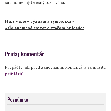
sú nadmerný telesný tuk a váha.
Navigácia
Hnis v sne – význam a symbolika »
« Čo znamená snívať o vtáčom hniezde?
v
článku
Pridaj komentár
Prepáčte, ale pred zanechaním komentára sa musíte
prihlásiť
.
Poznámka