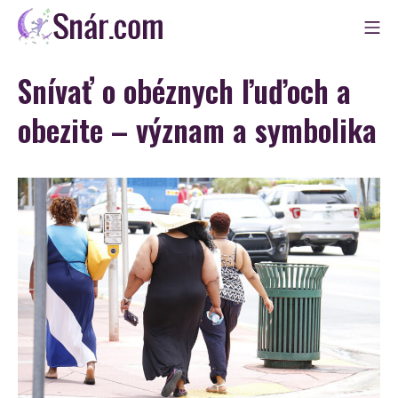
Skip
Mo
to
Snár
content
Snívať o obéznych ľuďoch a
obezite – význam a symbolika