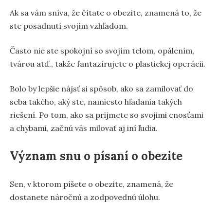
Ak sa vám sníva, že čítate o obezite, znamená to, že
ste posadnutí svojím vzhľadom.
Často nie ste spokojní so svojím telom, opálením,
tvárou atď., takže fantazírujete o plastickej operácii.
Bolo by lepšie nájsť si spôsob, ako sa zamilovať do
seba takého, aký ste, namiesto hľadania takých
riešení. Po tom, ako sa prijmete so svojimi cnosťami
a chybami, začnú vás milovať aj iní ľudia.
Význam snu o písaní o obezite
Sen, v ktorom píšete o obezite, znamená, že
dostanete náročnú a zodpovednú úlohu.