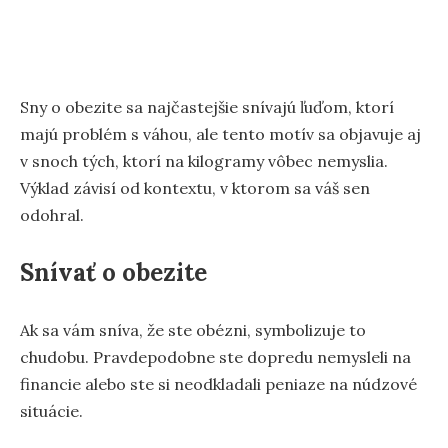
Sny o obezite sa najčastejšie snívajú ľuďom, ktorí
majú problém s váhou, ale tento motív sa objavuje aj
v snoch tých, ktorí na kilogramy vôbec nemyslia.
Výklad závisí od kontextu, v ktorom sa váš sen
odohral.
Snívať o obezite
Ak sa vám sníva, že ste obézni, symbolizuje to
chudobu. Pravdepodobne ste dopredu nemysleli na
financie alebo ste si neodkladali peniaze na núdzové
situácie.