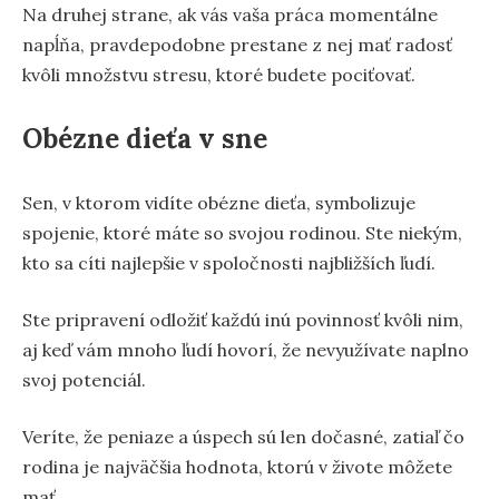
Na druhej strane, ak vás vaša práca momentálne
napĺňa, pravdepodobne prestane z nej mať radosť
kvôli množstvu stresu, ktoré budete pociťovať.
Obézne dieťa v sne
Sen, v ktorom vidíte obézne dieťa, symbolizuje
spojenie, ktoré máte so svojou rodinou. Ste niekým,
kto sa cíti najlepšie v spoločnosti najbližších ľudí.
Ste pripravení odložiť každú inú povinnosť kvôli nim,
aj keď vám mnoho ľudí hovorí, že nevyužívate naplno
svoj potenciál.
Veríte, že peniaze a úspech sú len dočasné, zatiaľ čo
rodina je najväčšia hodnota, ktorú v živote môžete
mať.