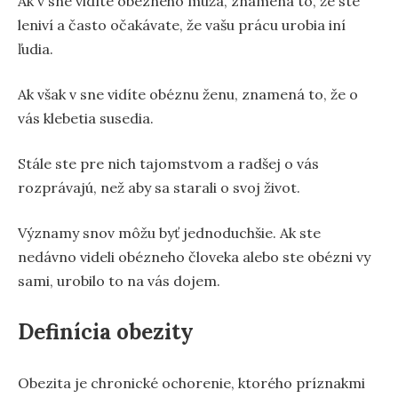
Ak v sne vidíte obézneho muža, znamená to, že ste
leniví a často očakávate, že vašu prácu urobia iní
ľudia.
Ak však v sne vidíte obéznu ženu, znamená to, že o
vás klebetia susedia.
Stále ste pre nich tajomstvom a radšej o vás
rozprávajú, než aby sa starali o svoj život.
Významy snov môžu byť jednoduchšie. Ak ste
nedávno videli obézneho človeka alebo ste obézni vy
sami, urobilo to na vás dojem.
Definícia obezity
Obezita je chronické ochorenie, ktorého príznakmi