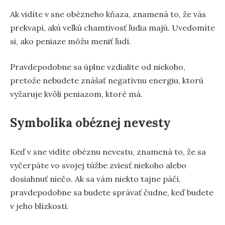
Ak vidíte v sne obézneho kňaza, znamená to, že vás
prekvapí, akú veľkú chamtivosť ľudia majú. Uvedomíte
si, ako peniaze môžu meniť ľudí.
Pravdepodobne sa úplne vzdialite od niekoho,
pretože nebudete znášať negatívnu energiu, ktorú
vyžaruje kvôli peniazom, ktoré má.
Symbolika obéznej nevesty
Keď v sne vidíte obéznu nevestu, znamená to, že sa
vyčerpáte vo svojej túžbe zviesť niekoho alebo
dosiahnuť niečo. Ak sa vám niekto tajne páči,
pravdepodobne sa budete správať čudne, keď budete
v jeho blízkosti.