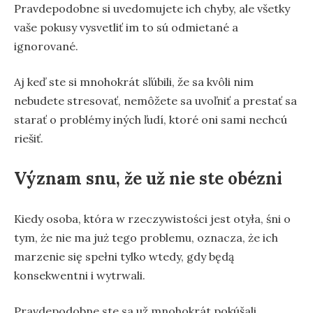
Pravdepodobne si uvedomujete ich chyby, ale všetky
vaše pokusy vysvetliť im to sú odmietané a
ignorované.
Aj keď ste si mnohokrát sľúbili, že sa kvôli nim
nebudete stresovať, nemôžete sa uvoľniť a prestať sa
starať o problémy iných ľudí, ktoré oni sami nechcú
riešiť.
Význam snu, že už nie ste obézni
Kiedy osoba, która w rzeczywistości jest otyła, śni o
tym, że nie ma już tego problemu, oznacza, że ich
marzenie się spełni tylko wtedy, gdy będą
konsekwentni i wytrwali.
Pravdepodobne ste sa už mnohokrát pokúšali