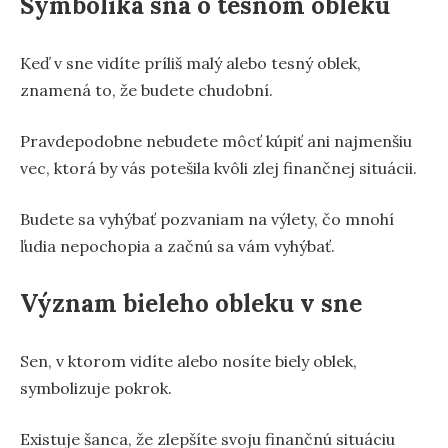
Symbolika sna o tesnom obleku
Keď v sne vidíte príliš malý alebo tesný oblek,
znamená to, že budete chudobní.
Pravdepodobne nebudete môcť kúpiť ani najmenšiu
vec, ktorá by vás potešila kvôli zlej finančnej situácii.
Budete sa vyhýbať pozvaniam na výlety, čo mnohí
ľudia nepochopia a začnú sa vám vyhýbať.
Význam bieleho obleku v sne
Sen, v ktorom vidíte alebo nosíte biely oblek,
symbolizuje pokrok.
Existuje šanca, že zlepšíte svoju finančnú situáciu