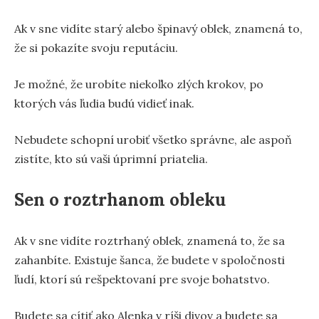
Ak v sne vidíte starý alebo špinavý oblek, znamená to,
že si pokazíte svoju reputáciu.
Je možné, že urobíte niekoľko zlých krokov, po
ktorých vás ľudia budú vidieť inak.
Nebudete schopní urobiť všetko správne, ale aspoň
zistíte, kto sú vaši úprimní priatelia.
Sen o roztrhanom obleku
Ak v sne vidíte roztrhaný oblek, znamená to, že sa
zahanbíte. Existuje šanca, že budete v spoločnosti
ľudí, ktorí sú rešpektovaní pre svoje bohatstvo.
Budete sa cítiť ako Alenka v ríši divov a budete sa