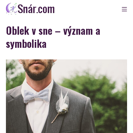
Skip
Mo
to
Snár
content
Oblek v sne – význam a
symbolika