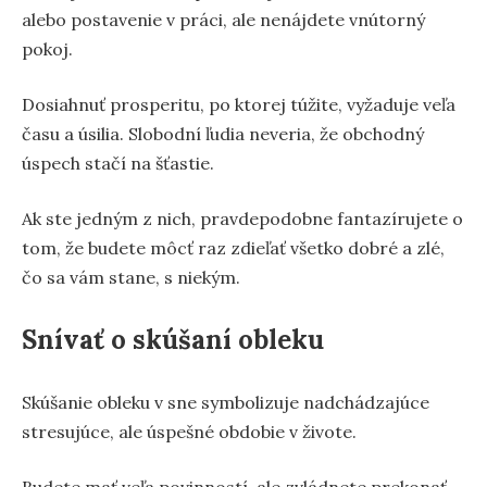
alebo postavenie v práci, ale nenájdete vnútorný
pokoj.
Dosiahnuť prosperitu, po ktorej túžite, vyžaduje veľa
času a úsilia. Slobodní ľudia neveria, že obchodný
úspech stačí na šťastie.
Ak ste jedným z nich, pravdepodobne fantazírujete o
tom, že budete môcť raz zdieľať všetko dobré a zlé,
čo sa vám stane, s niekým.
Snívať o skúšaní obleku
Skúšanie obleku v sne symbolizuje nadchádzajúce
stresujúce, ale úspešné obdobie v živote.
Budete mať veľa povinností, ale zvládnete prekonať