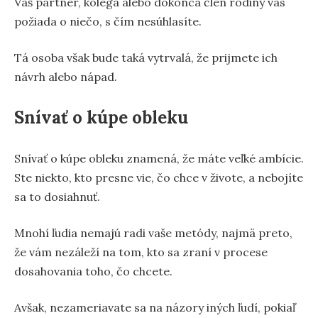
Váš partner, kolega alebo dokonca člen rodiny vás
požiada o niečo, s čím nesúhlasíte.
Tá osoba však bude taká vytrvalá, že prijmete ich
návrh alebo nápad.
Snívať o kúpe obleku
Snívať o kúpe obleku znamená, že máte veľké ambície.
Ste niekto, kto presne vie, čo chce v živote, a nebojíte
sa to dosiahnuť.
Mnohí ľudia nemajú radi vaše metódy, najmä preto,
že vám nezáleží na tom, kto sa zraní v procese
dosahovania toho, čo chcete.
Avšak, nezameriavate sa na názory iných ľudí, pokiaľ