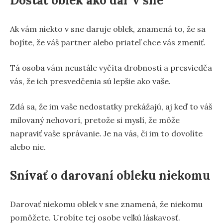
Dostať oblek ako dar v sne
Ak vám niekto v sne daruje oblek, znamená to, že sa
bojíte, že váš partner alebo priateľ chce vás zmeniť.
Tá osoba vám neustále vyčíta drobnosti a presviedča
vás, že ich presvedčenia sú lepšie ako vaše.
Zdá sa, že im vaše nedostatky prekážajú, aj keď to váš
milovaný nehovorí, pretože si myslí, že môže
napraviť vaše správanie. Je na vás, či im to dovolíte
alebo nie.
Snívať o darovaní obleku niekomu
Darovať niekomu oblek v sne znamená, že niekomu
pomôžete. Urobíte tej osobe veľkú láskavosť.