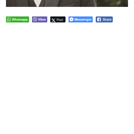
Whatsapp
Viber
Post
Messenger
Share