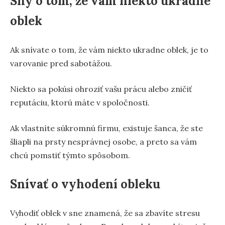
Sny o tom, že vám niekto ukradne
oblek
Ak snívate o tom, že vám niekto ukradne oblek, je to
varovanie pred sabotážou.
Niekto sa pokúsi ohroziť vašu prácu alebo zničiť
reputáciu, ktorú máte v spoločnosti.
Ak vlastníte súkromnú firmu, existuje šanca, že ste
šliapli na prsty nesprávnej osobe, a preto sa vám
chcú pomstiť týmto spôsobom.
Snívať o vyhodení obleku
Vyhodiť oblek v sne znamená, že sa zbavíte stresu