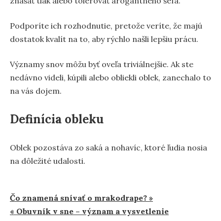
znášať tlak alebo tolerovať arogantného šéfa.
Podporíte ich rozhodnutie, pretože veríte, že majú
dostatok kvalít na to, aby rýchlo našli lepšiu prácu.
Významy snov môžu byť oveľa triviálnejšie. Ak ste
nedávno videli, kúpili alebo obliekli oblek, zanechalo to
na vás dojem.
Definícia obleku
Oblek pozostáva zo saká a nohavíc, ktoré ľudia nosia
na dôležité udalosti.
Navigácia
Čo znamená snívať o mrakodrape? »
« Obuvník v sne – význam a vysvetlenie
v