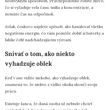
neobvyklým spôsobom. Pravdepodobne robíte niečo,
čo si vyžaduje veľa času, úsilia a koncentrácie, a
nemáte čas na odpočinok.
Avšak, čoskoro nájdete spôsob, ako kanálovať všetku
negatívnu energiu, čo vám pomôže dobiť si baterky a
ľahšie čeliť nadchádzajúcim výzvam.
Snívať o tom, ako niekto
vyhadzuje oblek
Keď v sne vidíte niekoho, ako vyhadzuje oblek,
znamená to, že niekto z vášho okolia skončí svoju
prácu.
Existuje šanca, že daná osoba už nebude chcieť