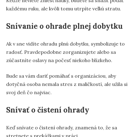
Keďže neviete zniesť hádky, budete sa snažiť podať
každému ruku, ale kvôli tomu utrpíte veľkú stratu.
Snívanie o ohrade plnej dobytku
Ak v sne vidíte ohradu plnú dobytku, symbolizuje to
radosť. Pravdepodobne zorganizujete alebo sa
zúčastníte oslavy na počesť niekoho blízkeho.
Bude sa vám dariť pomáhať s organizáciou, aby
dotyčná osoba nemala stres z maličkostí, ale užila si
svoj deň čo najviac.
Snívať o čistení ohrady
Keď snívate o čistení ohrady, znamená to, že sa
stretnete s prekážkami v práci.