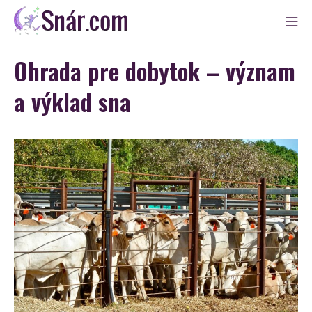
Skip
Mo
to
Snár
content
Ohrada pre dobytok – význam
a výklad sna