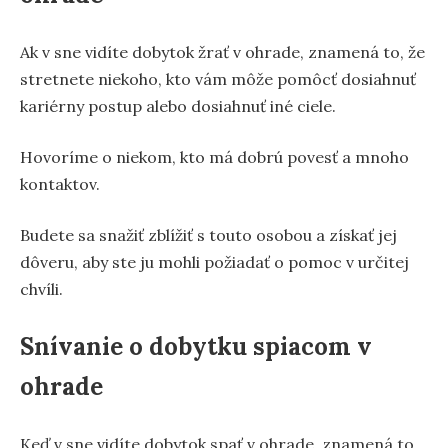
Ak v sne vidíte dobytok žrať v ohrade, znamená to, že
stretnete niekoho, kto vám môže pomôcť dosiahnuť
kariérny postup alebo dosiahnuť iné ciele.
Hovoríme o niekom, kto má dobrú povesť a mnoho
kontaktov.
Budete sa snažiť zblížiť s touto osobou a získať jej
dôveru, aby ste ju mohli požiadať o pomoc v určitej
chvíli.
Snívanie o dobytku spiacom v
ohrade
Keď v sne vidíte dobytok spať v ohrade, znamená to,