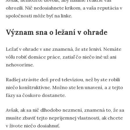
Avšak, nemôžete dovoliť, aby násilné reakcie vás
ohrozili. Nič nedosiahnete krikom, a vaša reputácia v
spoločnosti môže byť na linke.
Význam sna o ležaní v ohrade
Ležať v ohrade v sne znamená, že ste leniví. Nemáte
vôľu robiť domáce práce, zatiaľ čo niečo iné už ani
nehovoríme.
Radšej strávite deň pred televíziou, než by ste robili
niečo konštruktívne. Možno ste len unavení, a z tejto
fázy sa čoskoro dostanete.
Avšak, ak sa nič dlhodobo nezmení, znamená to, že sa
musíte zbaviť tejto nepríjemnej vlastnosti, ak chcete
v živote niečo dosiahnuť.