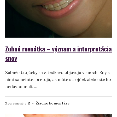
a
symbolika
Zubné rovnátka – význam a interpretácia
snov
Zubné strojčeky sa zriedkavo objavujú v snoch. Sny s
nimi sa neinterpretujú, ak máte strojček alebo ste ho
nedávno mali. …
na
Zverejnené v
R
•
Žiadne komentáre
Zubné
rovnátka