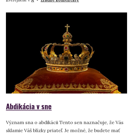
Zverejnené v
A
•
Žiadne komentáre
Čo
znamená
snívať
o
akné?
Abdikácia v sne
Význam sna o abdikácii Tento sen naznačuje, že Vás
sklamie Váš blízky priateľ. Je možné, že budete mať