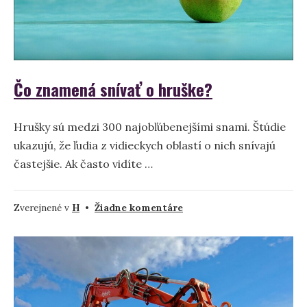
Čo znamená snívať o hruške?
Hrušky sú medzi 300 najobľúbenejšími snami. Štúdie
ukazujú, že ľudia z vidieckych oblastí o nich snívajú
častejšie. Ak často vidíte …
na
Zverejnené v
H
•
Žiadne komentáre
Čo
znamená
snívať
o
hruške?