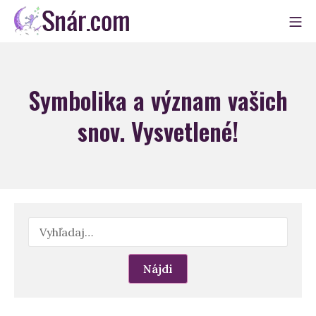
Skip
Mo
to
Snár
content
Symbolika a význam vašich
snov. Vysvetlené!
Hľadať: