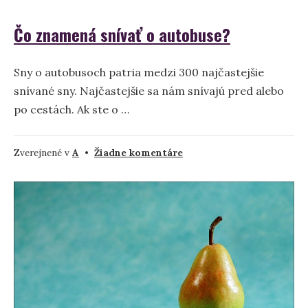
Čo znamená snívať o autobuse?
Sny o autobusoch patria medzi 300 najčastejšie
snívané sny. Najčastejšie sa nám snívajú pred alebo
po cestách. Ak ste o …
na
Zverejnené v
A
•
Žiadne komentáre
Čo
znamená
snívať
o
autobuse?