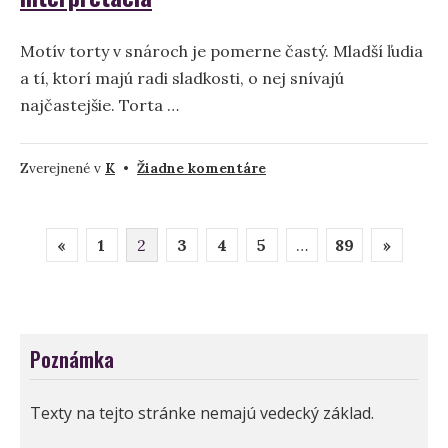
Motív torty v snároch je pomerne častý. Mladší ľudia
a tí, ktorí majú radi sladkosti, o nej snívajú
najčastejšie. Torta …
na
Zverejnené v
K
•
Žiadne komentáre
Koláč
a
Stránkovanie
koláče
«
1
2
3
4
5
…
89
»
–
príspevkov
Význam
sna
a
interpretácia
Poznámka
Texty na tejto stránke nemajú vedecký základ.