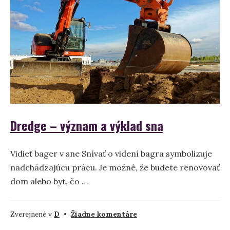
Dredge – význam a výklad sna
Vidieť bager v sne Snívať o videní bagra symbolizuje
nadchádzajúcu prácu. Je možné, že budete renovovať
dom alebo byt, čo …
na
Zverejnené v
D
•
Žiadne komentáre
Dredge