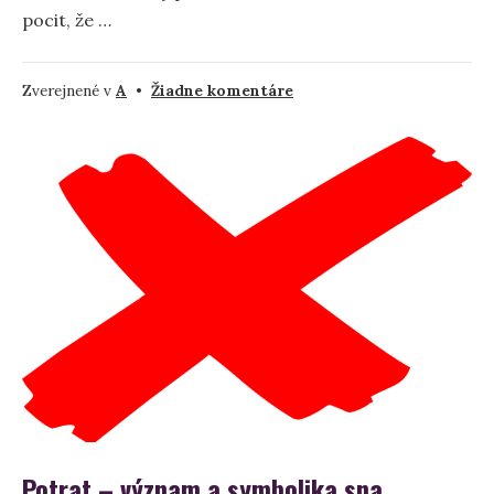
pocit, že …
na
Zverejnené v
A
•
Žiadne komentáre
Abdikácia
v
sne
Potrat – význam a symbolika sna