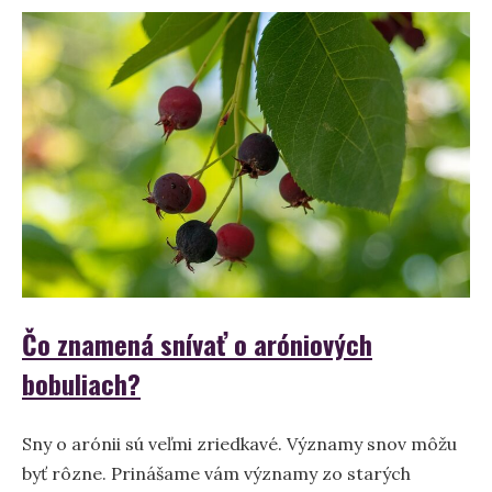
–
význam
a
výklad
sna
Čo znamená snívať o aróniových
bobuliach?
Sny o arónii sú veľmi zriedkavé. Významy snov môžu
byť rôzne. Prinášame vám významy zo starých