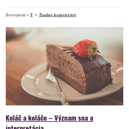
na
Zverejnené v
T
•
Žiadne komentáre
Tienidlo
v
sne
–
význam
a
vysvetlenie
Koláč a koláče – Význam sna a
interpretácia