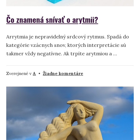
Čo znamená snívať o arytmii?
Arrytmia je nepravidelný srdcový rytmus. Spadá do
kategórie vzácnych snov, ktorých interpretácie sú
takmer vždy negatívne. Ak trpíte arytmiou a …
na
Zverejnené v
A
•
Žiadne komentáre
Čo
znamená
snívať
o
arytmii?