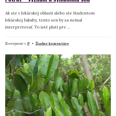
Ak ste v lekárskej oblasti alebo ste študentom
lekárskej fakulty, tento sen by sa nemal
interpretovať. To isté platí pre …
na
Zverejnené v
P
•
Žiadne komentáre
Potrat
–
význam
a
symbolika
sna