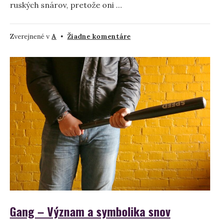
ruských snárov, pretože oni …
na
Zverejnené v
A
•
Žiadne komentáre
Čo
znamená
snívať
o
aróniových
bobuliach?
Gang – Význam a symbolika snov