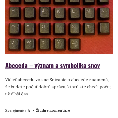
anomálii
Abeceda – význam a symbolika snov
Vidieť abecedu vo sne Snívanie o abecede znamená,
že budete počuť dobrú správu, ktorú ste chceli počuť
už dlhší čas. …
na
Zverejnené v
A
•
Žiadne komentáre
Abeceda