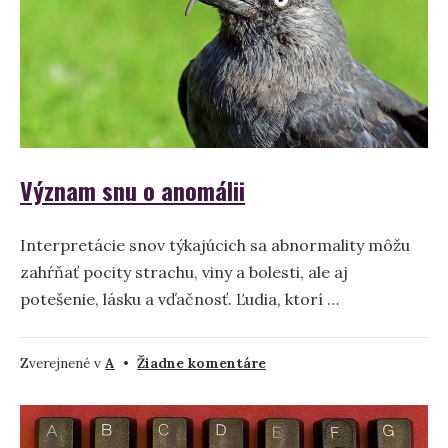
Význam snu o anomálii
Interpretácie snov týkajúcich sa abnormality môžu
zahŕňať pocity strachu, viny a bolesti, ale aj
potešenie, lásku a vďačnosť. Ľudia, ktorí …
na
Zverejnené v
A
•
Žiadne komentáre
Význam
snu
o