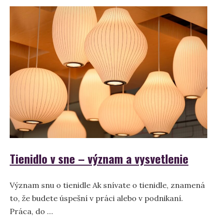
–
význam
a
symbolika
snov
Tienidlo v sne – význam a vysvetlenie
Význam snu o tienidle Ak snívate o tienidle, znamená
to, že budete úspešní v práci alebo v podnikaní.
Práca, do …