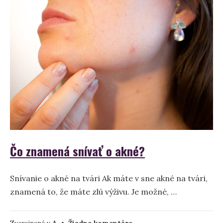
–
význam
a
interpretácia
snov
Čo znamená snívať o akné?
Snívanie o akné na tvári Ak máte v sne akné na tvári,
znamená to, že máte zlú výživu. Je možné, …
na