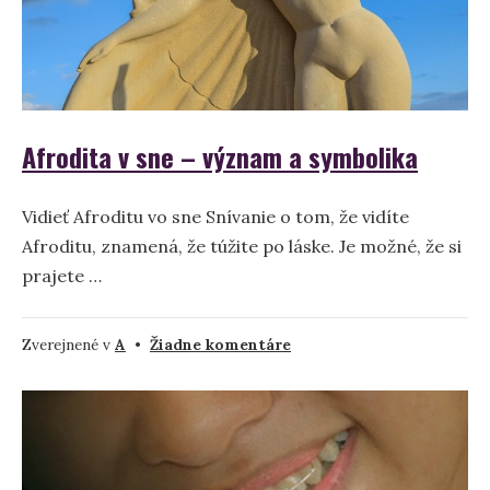
Afrodita v sne – význam a symbolika
Vidieť Afroditu vo sne Snívanie o tom, že vidíte
Afroditu, znamená, že túžite po láske. Je možné, že si
prajete …
na
Zverejnené v
A
•
Žiadne komentáre
Afrodita
v
sne
–
význam