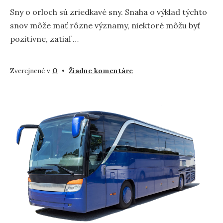
Sny o orloch sú zriedkavé sny. Snaha o výklad týchto
snov môže mať rôzne významy, niektoré môžu byť
pozitívne, zatiaľ …
na
Zverejnené v
O
•
Žiadne komentáre
Orol
–
význam
a
symbolika
snov