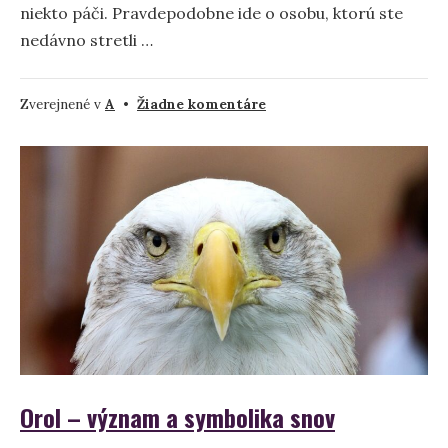
niekto páči. Pravdepodobne ide o osobu, ktorú ste
nedávno stretli …
na
Zverejnené v
A
•
Žiadne komentáre
Čo
znamená
snívať
o
milostnej
afére?
Orol – význam a symbolika snov