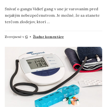
Snívať o gangu Vidieť gang v sne je varovaním pred
nejakým nebezpečenstvom. Je možné, že sa stanete
terčom zlodejov, ktorí …
na
Zverejnené v
G
•
Žiadne komentáre
Gang
–
Význam
a
symbolika
snov