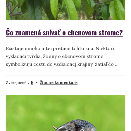
Čo znamená snívať o ebenovom strome?
Existuje mnoho interpretácií tohto sna. Niektorí
vykladači tvrdia, že sny o ebenovom strome
symbolizujú cestu do vzdialenej krajiny, zatiaľ čo …
na
Zverejnené v
E
•
Žiadne komentáre
Čo
znamená
snívať
o
ebenovom
strome?