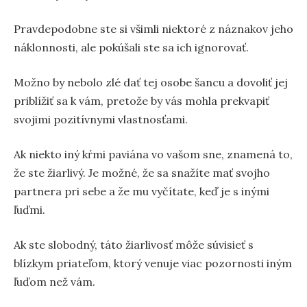
Pravdepodobne ste si všimli niektoré z náznakov jeho
náklonnosti, ale pokúšali ste sa ich ignorovať.
Možno by nebolo zlé dať tej osobe šancu a dovoliť jej
priblížiť sa k vám, pretože by vás mohla prekvapiť
svojimi pozitívnymi vlastnosťami.
Ak niekto iný kŕmi paviána vo vašom sne, znamená to,
že ste žiarlivý. Je možné, že sa snažíte mať svojho
partnera pri sebe a že mu vyčítate, keď je s inými
ľuďmi.
Ak ste slobodný, táto žiarlivosť môže súvisieť s
blízkym priateľom, ktorý venuje viac pozornosti iným
ľuďom než vám.