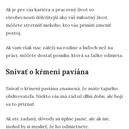
Ak je pre vás kariéra a pracovný život vo
všeobecnosti dôležitejší ako váš milostný život,
môžete stretnúť niekoho, kto vás prinúti zmeniť
postoj.
Ak vám však viac záleží na rodine a ľuďoch než na
práci, môžete dostať ponuku, ktorá sa ťažko odmieta.
Snívať o kŕmení paviána
Snívať o kŕmení paviána znamená, že máte tajného
obdivovateľa. Niekto vás má rád už dlhú dobu, ale bojí
sa to priznať.
Ak ste zadaný, dôvody sú úplne jasné, ale ak nie,
mohol by si myslieť, že ho odmietnete.