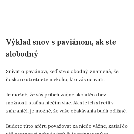
Výklad snov s paviánom, ak ste
slobodný
Snívať o paviánovi, keď ste slobodný, znamená, že
čoskoro stretnete niekoho, kto vás uchváti.
Je možné, že váš príbeh začne ako aféra bez
možnosti stať sa niečím viac. Ak ste ich stretli v
zahraničí, je možné, že vaše očakávania budú odlišné.
Budete túto aféru považovať za niečo vážne, zatiaľ čo
váš partner si nebude istý, či je pripravený sa