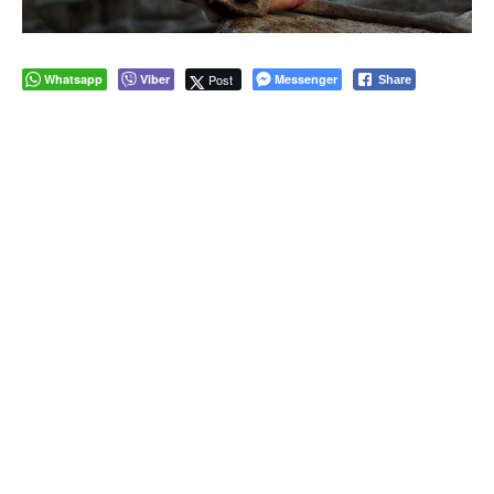
Whatsapp
Viber
Post
Messenger
Share