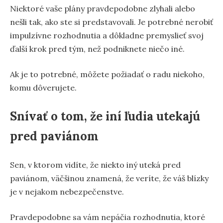
Niektoré vaše plány pravdepodobne zlyhali alebo
nešli tak, ako ste si predstavovali. Je potrebné nerobiť
impulzívne rozhodnutia a dôkladne premyslieť svoj
ďalší krok pred tým, než podniknete niečo iné.
Ak je to potrebné, môžete požiadať o radu niekoho,
komu dôverujete.
Snívať o tom, že iní ľudia utekajú
pred paviánom
Sen, v ktorom vidíte, že niekto iný uteká pred
paviánom, väčšinou znamená, že veríte, že váš blízky
je v nejakom nebezpečenstve.
Pravdepodobne sa vám nepáčia rozhodnutia, ktoré