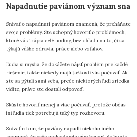
Napadnutie paviánom význam sna
Snívať o napadnutí paviánom znamená, že preháňate
svoje problémy. Ste schopný hovoriť o problémoch,
ktoré vás trápia celé hodiny, bez ohľadu na to, či sa
týkajú vášho zdravia, práce alebo vzťahov.
Ľudia si myslia, že dokážete nájsť problém pre každé
riešenie, takže niekedy majú ťažkosti vás počúvať. Ak
ste sa pýtali sami seba, prečo niektorých ľudí zriedka
vidíte, práve ste dostali odpoveď.
Skúste hovoriť menej a viac počúvať, pretože občas
iní ľudia tiež potrebujú taký typ rozhovoru.
Snívať o tom, že paviány napadli niekoho iného,
znamená, že vaše podvedomie vám hovorí, že by ste