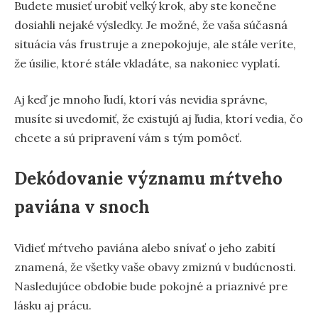
Budete musieť urobiť veľký krok, aby ste konečne
dosiahli nejaké výsledky. Je možné, že vaša súčasná
situácia vás frustruje a znepokojuje, ale stále veríte,
že úsilie, ktoré stále vkladáte, sa nakoniec vyplatí.
Aj keď je mnoho ľudí, ktorí vás nevidia správne,
musíte si uvedomiť, že existujú aj ľudia, ktorí vedia, čo
chcete a sú pripravení vám s tým pomôcť.
Dekódovanie významu mŕtveho
paviána v snoch
Vidieť mŕtveho paviána alebo snívať o jeho zabití
znamená, že všetky vaše obavy zmiznú v budúcnosti.
Nasledujúce obdobie bude pokojné a priaznivé pre
lásku aj prácu.