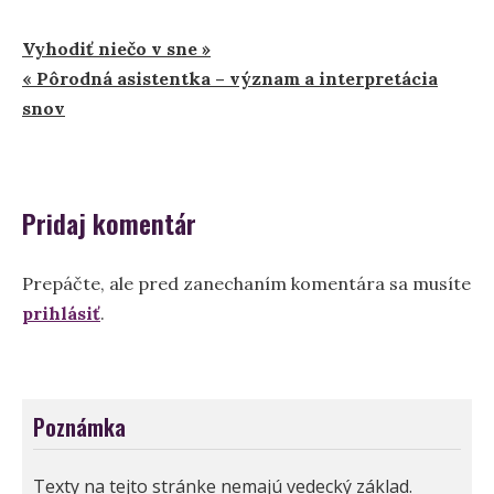
Navigácia
Vyhodiť niečo v sne »
« Pôrodná asistentka – význam a interpretácia
v
snov
článku
Pridaj komentár
Prepáčte, ale pred zanechaním komentára sa musíte
prihlásiť
.
Poznámka
Texty na tejto stránke nemajú vedecký základ.