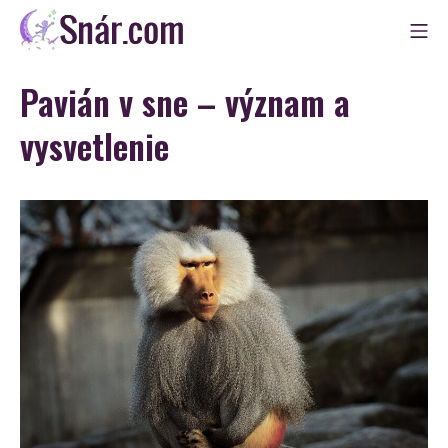
Skip
Mo
to
Snár
content
Pavián v sne – význam a
vysvetlenie