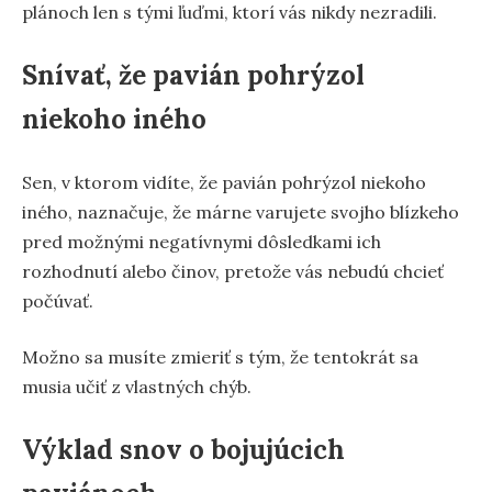
plánoch len s tými ľuďmi, ktorí vás nikdy nezradili.
Snívať, že pavián pohrýzol
niekoho iného
Sen, v ktorom vidíte, že pavián pohrýzol niekoho
iného, naznačuje, že márne varujete svojho blízkeho
pred možnými negatívnymi dôsledkami ich
rozhodnutí alebo činov, pretože vás nebudú chcieť
počúvať.
Možno sa musíte zmieriť s tým, že tentokrát sa
musia učiť z vlastných chýb.
Výklad snov o bojujúcich