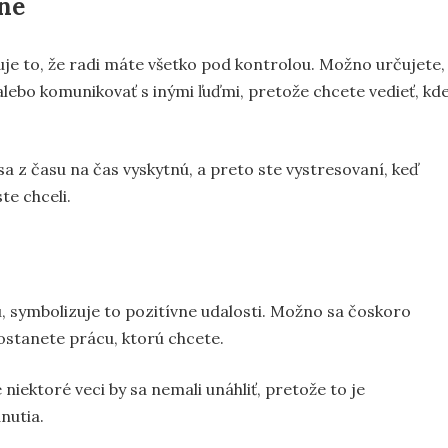
sne
uje to, že radi máte všetko pod kontrolou. Možno určujete,
iť alebo komunikovať s inými ľuďmi, pretože chcete vedieť, kd
a z času na čas vyskytnú, a preto ste vystresovaní, keď
te chceli.
u, symbolizuje to pozitívne udalosti. Možno sa čoskoro
dostanete prácu, ktorú chcete.
 niektoré veci by sa nemali unáhliť, pretože to je
nutia.