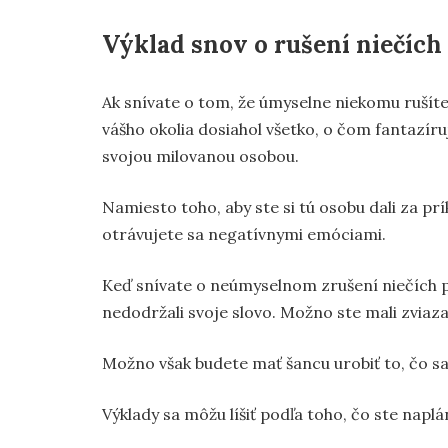
Výklad snov o rušení niečích
Ak snívate o tom, že úmyselne niekomu rušíte p
vášho okolia dosiahol všetko, o čom fantazíru
svojou milovanou osobou.
Namiesto toho, aby ste si tú osobu dali za prí
otrávujete sa negatívnymi emóciami.
Keď snívate o neúmyselnom zrušení niečích p
nedodržali svoje slovo. Možno ste mali zviaza
Možno však budete mať šancu urobiť to, čo sa 
Výklady sa môžu líšiť podľa toho, čo ste naplá