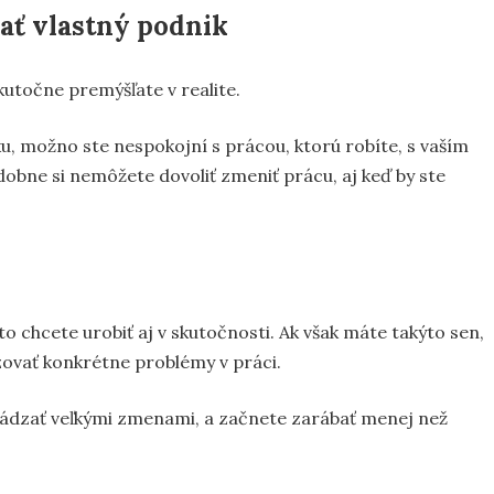
čať vlastný podnik
utočne premýšľate v realite.
ku, možno ste nespokojní s prácou, ktorú robíte, s vaším
obne si nemôžete dovoliť zmeniť prácu, aj keď by ste
o chcete urobiť aj v skutočnosti. Ak však máte takýto sen,
zovať konkrétne problémy v práci.
hádzať veľkými zmenami, a začnete zarábať menej než