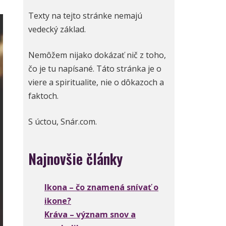
Texty na tejto stránke nemajú
vedecký základ.
Nemôžem nijako dokázať nič z toho,
čo je tu napísané. Táto stránka je o
viere a spiritualite, nie o dôkazoch a
faktoch.
S úctou, Snár.com.
Najnovšie články
Ikona – čo znamená snívať o
ikone?
Kráva – význam snov a