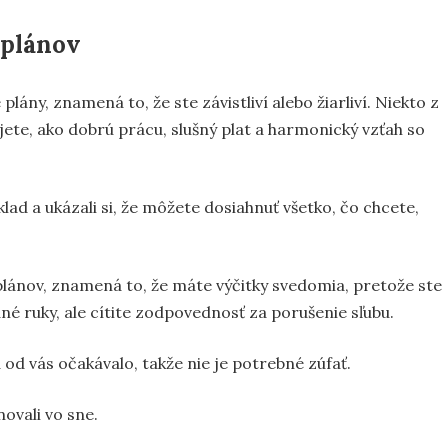
 plánov
lány, znamená to, že ste závistliví alebo žiarliví. Niekto z
jete, ako dobrú prácu, slušný plat a harmonický vzťah so
klad a ukázali si, že môžete dosiahnuť všetko, čo chcete,
lánov, znamená to, že máte výčitky svedomia, pretože ste
né ruky, ale cítite zodpovednosť za porušenie sľubu.
od vás očakávalo, takže nie je potrebné zúfať.
novali vo sne.