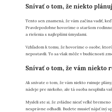
Snívať o tom, že niekto plánu
Tento sen znamená, že vám začína vadiť, keď s
Pravdepodobne hovoríme o staršom rodinnom pr
a riešenia s najlepšími úmyslami.
Vzhľadom k tomu, že hovoríme o osobe, ktorú 
nepostavili. To sa však môže v budúcnosti zme
Snívať o tom, že vám niekto 
Ak snívate o tom, že vám niekto ruinuje plán
nádeje pre niekoho, ale tá osoba nesplnila va
Mysleli ste si, že zvládne niesť veľké bremeno
nesprávne odhadli. Budete musieť nájsť iný sp