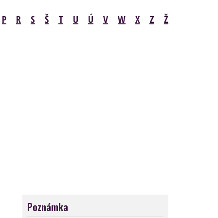
P
R
S
Š
T
U
Ú
V
W
X
Z
Ž
Poznámka