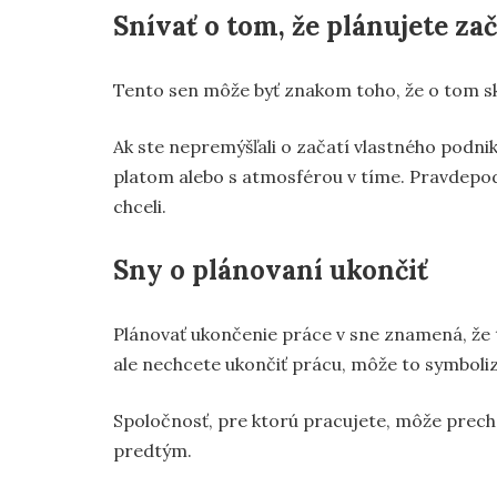
Snívať o tom, že plánujete za
Tento sen môže byť znakom toho, že o tom sk
Ak ste nepremýšľali o začatí vlastného podni
platom alebo s atmosférou v tíme. Pravdepod
chceli.
Sny o plánovaní ukončiť
Plánovať ukončenie práce v sne znamená, že t
ale nechcete ukončiť prácu, môže to symboli
Spoločnosť, pre ktorú pracujete, môže prec
predtým.