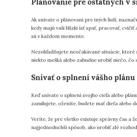
Plánovanie pre ostatných v 
Ak snívate o plánovaní pre iných ľudí, naznač
kedy majú vaši blízki ísť spať, pracovať, cvič
sú v každom momente.
Nezohľadňujete neočakávané situácie, ktoré s
niekto mešká alebo zabudne urobiť niečo, čo s
Snívať o splnení vášho plánu
Keď snívate o splnení svojho cieľa alebo plán
zamilujete, oženíte, budete mať dieťa alebo 
Veríte, že pre všetko existuje správny čas a že
najjednoduchší spôsob, ako urobiť zlé rozhod