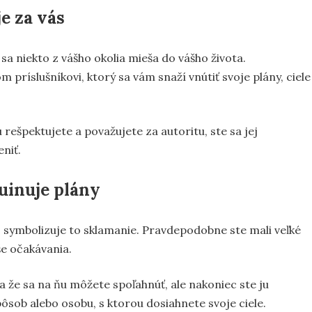
je za vás
a niekto z vášho okolia mieša do vášho života.
íslušníkovi, ktorý sa vám snaží vnútiť svoje plány, ciele
rešpektujete a považujete za autoritu, ste sa jej
niť.
ruinuje plány
y, symbolizuje to sklamanie. Pravdepodobne ste mali veľké
še očakávania.
 a že sa na ňu môžete spoľahnúť, ale nakoniec ste ju
ôsob alebo osobu, s ktorou dosiahnete svoje ciele.