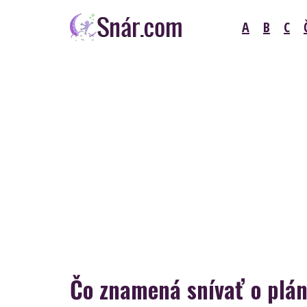
Skip
A
B
C
to
content
Snár
Čo znamená snívať o plá