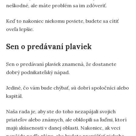
neškodné, ale máte problém sa im zdôveriť.
Keď to nakoniec niekomu poviete, budete sa cítiť
oveľa lepšie.
Sen o predávaní plaviek
Sen o predávaní plaviek znamená, že dostanete
dobrý podnikateľský nápad.
Jediné, čo vám bude chýbať, sú dobrí spoločníci alebo
kapitál.
Naša rada je, aby ste do toho nezapájali svojich
priateľov alebo známych, ale obklopili sa ľuďmi, ktorí
majú skúsenosti v danej oblasti. Nakoniec, ak veci
nepôjdu podľa plánu, ako budete prepúšťať niekoho,