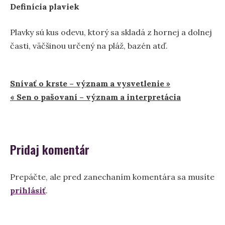
Definícia plaviek
Plavky sú kus odevu, ktorý sa skladá z hornej a dolnej
časti, väčšinou určený na pláž, bazén atď.
Navigácia
Snívať o krste – význam a vysvetlenie »
« Sen o pašovaní – význam a interpretácia
v
článku
Pridaj komentár
Prepáčte, ale pred zanechaním komentára sa musíte
prihlásiť
.