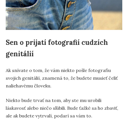
Sen o prijatí fotografií cudzích
genitálií
Ak snívate o tom, že vám niekto pošle fotografiu
svojich genitálií, znamená to, že budete musieť čeliť
naliehavému človeku.
Niekto bude trvať na tom, aby ste mu urobili
láskavosť alebo niečo sľúbili. Bude ťažké sa ho zbaviť,
ale ak budete vytrvalí, podarí sa vám to.