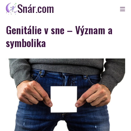
Skip
Mo
to
Snár
content
Genitálie v sne – Význam a
symbolika