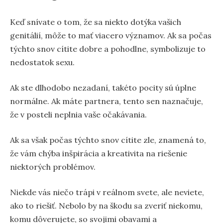
Keď snívate o tom, že sa niekto dotýka vašich
genitálií, môže to mať viacero významov. Ak sa počas
týchto snov cítite dobre a pohodlne, symbolizuje to
nedostatok sexu.
Ak ste dlhodobo nezadaní, takéto pocity sú úplne
normálne. Ak máte partnera, tento sen naznačuje,
že v posteli neplnia vaše očakávania.
Ak sa však počas týchto snov cítite zle, znamená to,
že vám chýba inšpirácia a kreativita na riešenie
niektorých problémov.
Niekde vás niečo trápi v reálnom svete, ale neviete,
ako to riešiť. Nebolo by na škodu sa zveriť niekomu,
komu dôverujete, so svojimi obavami a