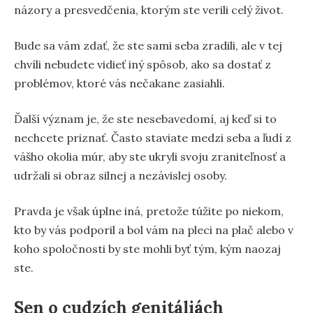
názory a presvedčenia, ktorým ste verili celý život.
Bude sa vám zdať, že ste sami seba zradili, ale v tej
chvíli nebudete vidieť iný spôsob, ako sa dostať z
problémov, ktoré vás nečakane zasiahli.
Ďalší význam je, že ste nesebavedomí, aj keď si to
nechcete priznať. Často staviate medzi seba a ľudí z
vášho okolia múr, aby ste ukryli svoju zraniteľnosť a
udržali si obraz silnej a nezávislej osoby.
Pravda je však úplne iná, pretože túžite po niekom,
kto by vás podporil a bol vám na pleci na plač alebo v
koho spoločnosti by ste mohli byť tým, kým naozaj
ste.
Sen o cudzích genitáliách