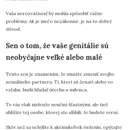
Vaša nerozvážnosť by mohla spôsobiť vážne
problémy. Ak je niečo nezákonné, je na to dobrý
dôvod.
Sen o tom, že vaše genitálie sú
neobyčajne veľké alebo malé
Tento sen je znamením, že musíte zmeniť svojho
sexuálneho partnera. Tí, ktorí sú ženatí alebo vo
vzťahu, budú hľadať útechu u milenca.
To vás však nielenže neučiní šťastnými, ale tiež
ublížite tej osobe, ktorej ste sľúbili, že budete verní.
Skôr než sa uchýlite k akémukoľvek riešeniu, opýtajte