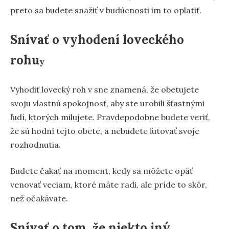
preto sa budete snažiť v budúcnosti im to oplatiť.
Snívať o vyhodení loveckého
rohu
y
Vyhodiť lovecký roh v sne znamená, že obetujete
svoju vlastnú spokojnosť, aby ste urobili šťastnými
ľudí, ktorých milujete. Pravdepodobne budete veriť,
že sú hodní tejto obete, a nebudete ľutovať svoje
rozhodnutia.
Budete čakať na moment, kedy sa môžete opäť
venovať veciam, ktoré máte radi, ale príde to skôr,
než očakávate.
Snívať o tom, že niekto iný