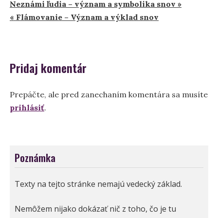
Navigácia
Neznámi ľudia – význam a symbolika snov »
« Flámovanie – Význam a výklad snov
v
článku
Pridaj komentár
Prepáčte, ale pred zanechaním komentára sa musíte
prihlásiť
.
Poznámka
Texty na tejto stránke nemajú vedecký základ.
Nemôžem nijako dokázať nič z toho, čo je tu