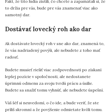
Fakt, že títo ľudia zistili, čo chcete a zapamätali si, že
to držia pre vás, bude pre vás znamenať viac ako
samotný dar.
Dostávať lovecký roh ako dar
Ak dostávate lovecký roh v sne ako dar, znamená to,
že vás nadriadený povýši, ale nebudete z toho mať
radosť.
Budete musieť riešiť viac zodpovednosti po získaní
lepšej pozície v spoločnosti, ale nedostanete
úprimnú odmenu za svoju tvrdú prácu a úsilie.
Budete sa snažiť tomu vyhnúť, ale nebudete úspešní.
Váš šéf si neuvedomí, o čo ide, a bude veriť, že ste
príliš skromní a že povýšenie odmietate kvôli tomu.