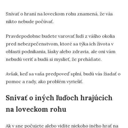
Snívať o hraní na loveckom rohu znamená, že vás
nikto nebude počúvať.
Pravdepodobne budete varovať ľudí z vášho okolia
pred nebezpečenstvom, ktoré sa týka ich života v
oblasti podnikania, lásky alebo zdravia, ale oni vám
nebudú veriť a budú si myslieť, že preháňate.
Avšak, keď sa vaša predpoveď splní, budú vás žiadať o
pomoc a rady, ako problém vyriešiť.
Snívať o iných ľuďoch hrajúcich
na loveckom rohu
Ak v sne počujete alebo vidíte niekoho iného hrať na