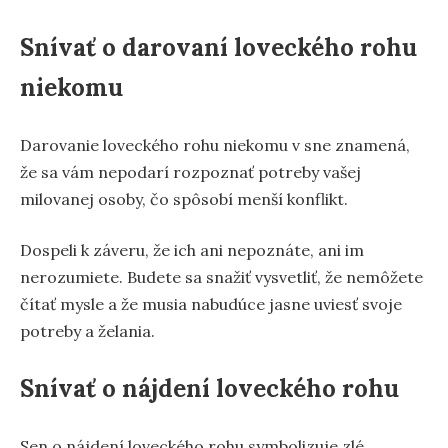
Snívať o darovaní loveckého rohu
niekomu
Darovanie loveckého rohu niekomu v sne znamená,
že sa vám nepodarí rozpoznať potreby vašej
milovanej osoby, čo spôsobí menší konflikt.
Dospeli k záveru, že ich ani nepoznáte, ani im
nerozumiete. Budete sa snažiť vysvetliť, že nemôžete
čítať mysle a že musia nabudúce jasne uviesť svoje
potreby a želania.
Snívať o nájdení loveckého rohu
Sen o nájdení loveckého rohu symbolizuje zlé