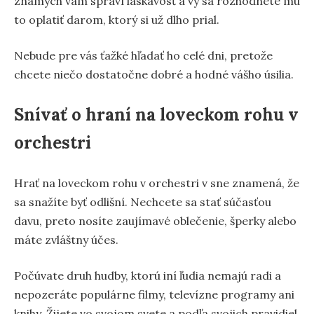
známych vám spraví láskavosť a vy sa rozhodnete mu
to oplatiť darom, ktorý si už dlho prial.
Nebude pre vás ťažké hľadať ho celé dni, pretože
chcete niečo dostatočne dobré a hodné vášho úsilia.
Snívať o hraní na loveckom rohu v
orchestri
Hrať na loveckom rohu v orchestri v sne znamená, že
sa snažíte byť odlišní. Nechcete sa stať súčasťou
davu, preto nosíte zaujímavé oblečenie, šperky alebo
máte zvláštny účes.
Počúvate druh hudby, ktorú iní ľudia nemajú radi a
nepozeráte populárne filmy, televízne programy ani
knihy. Žijete vo svojom svete a podľa svojich pravidiel.