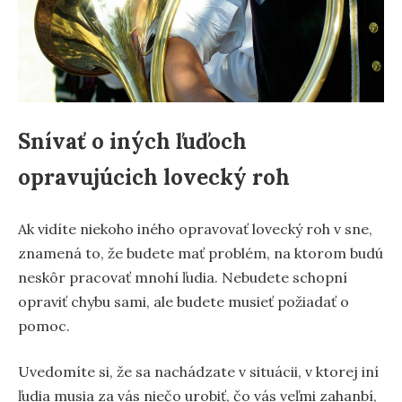
Snívať o iných ľuďoch
opravujúcich lovecký roh
Ak vidíte niekoho iného opravovať lovecký roh v sne,
znamená to, že budete mať problém, na ktorom budú
neskôr pracovať mnohí ľudia. Nebudete schopní
opraviť chybu sami, ale budete musieť požiadať o
pomoc.
Uvedomíte si, že sa nachádzate v situácii, v ktorej iní
ľudia musia za vás niečo urobiť, čo vás veľmi zahanbí,