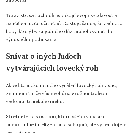
Teraz ste sa rozhodli uspokojiť svoju zvedavosť a
naučiť sa niečo užitočné. Existuje šanca, že začnete
hoby, ktorý by sa jedného dňa mohol vyvinúť do
výnosného podnikania.
Snívať o iných ľuďoch
vytvárajúcich lovecký roh
Ak vidíte niekoho iného vyrábať lovecký roh v sne,
znamená to, že vás neohúria zručnosti alebo
vedomosti niekoho iného.
Stretnete sa s osobou, ktorú všetci vidia ako
mimoriadne inteligentnú a schopnú, ale vy ten dojem
nedostanete.