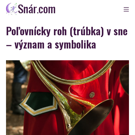
Skip
Mo
to
Snár
content
Poľovnícky roh (trúbka) v sne
– význam a symbolika