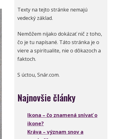
Texty na tejto stránke nemajú
vedecký základ.
Nemôžem nijako dokázať nič z toho,
čo je tu napísané. Táto stránka je o
viere a spiritualite, nie o dôkazoch a
faktoch.
S úctou, Snár.com.
Najnovšie články
Ikona – čo znamená snívať o
ikone?
Kráva – význam snov a