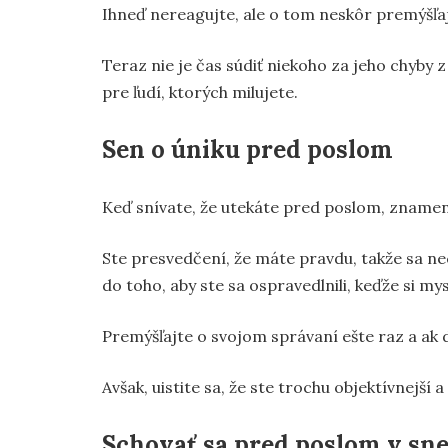
Ihneď nereagujte, ale o tom neskôr premýšľaj
Teraz nie je čas súdiť niekoho za jeho chyby
pre ľudí, ktorých milujete.
Sen o úniku pred poslom
Keď snívate, že utekáte pred poslom, znamená
Ste presvedčení, že máte pravdu, takže sa necí
do toho, aby ste sa ospravedlnili, keďže si mys
Premýšľajte o svojom správaní ešte raz a ak
Avšak, uistite sa, že ste trochu objektívnejší a 
Schovať sa pred poslom v sn