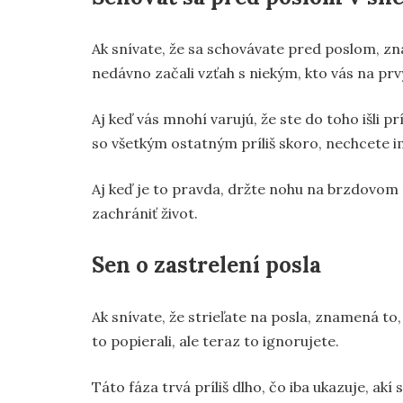
Ak snívate, že sa schovávate pred poslom, zn
nedávno začali vzťah s niekým, kto vás na prvý
Aj keď vás mnohí varujú, že ste do toho išli pr
so všetkým ostatným príliš skoro, nechcete im 
Aj keď je to pravda, držte nohu na brzdovom
zachrániť život.
Sen o zastrelení posla
Ak snívate, že strieľate na posla, znamená to
to popierali, ale teraz to ignorujete.
Táto fáza trvá príliš dlho, čo iba ukazuje, akí