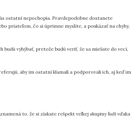
 vás ostatní nepochopia. Pravdepodobne dostanete
o priateľom, čo si úprimne myslíte, a poukázať na chyby,
budú vyhýbať, pretože budú veriť, že sa miešate do vecí,
eferujú, aby im ostatní klamali a podporovali ich, aj keď im
znamená to, že si získate rešpekt veľkej skupiny ľudí vďaka