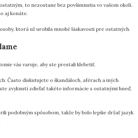
ostatným, to nezostane bez povšimnutia vo vašom okolí.
ho aj konáte.
soby, ktorá už urobila mnohé láskavosti pre ostatných.
klame
mie vás varuje, aby ste prestali klebetiť.
ých. Často diskutujete o škandáloch, aférach a iných
ste zvyknutí zdieľať takéto informácie s ostatnými hneď,
orili podobným spôsobom, takže by bolo lepšie držať jazyk
.