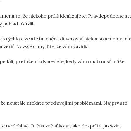
amená to, že niekoho príliš idealizujete. Pravdepodobne st
 pohľad okúzlil.
íliš rýchlo a že ste im začali dôverovať nielen so srdcom, al
veriť. Navyše si myslíte, že vám závidia.
 pedáli, pretože nikdy neviete, kedy vám opatrnosť môže
, že neustále utekáte pred svojimi problémami. Najprv ste
 ste tvrdohlaví. Je čas začať konať ako dospelí a prevziať