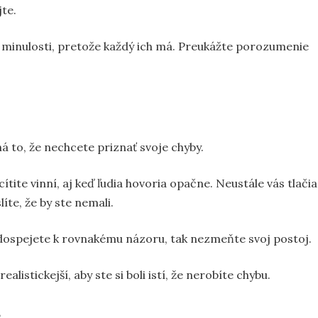
te.
 z minulosti, pretože každý ich má. Preukážte porozumenie
 to, že nechcete priznať svoje chyby.
tite vinní, aj keď ľudia hovoria opačne. Neustále vás tlačia
líte, že by ste nemali.
 dospejete k rovnakému názoru, tak nezmeňte svoj postoj.
realistickejší, aby ste si boli istí, že nerobíte chybu.
e