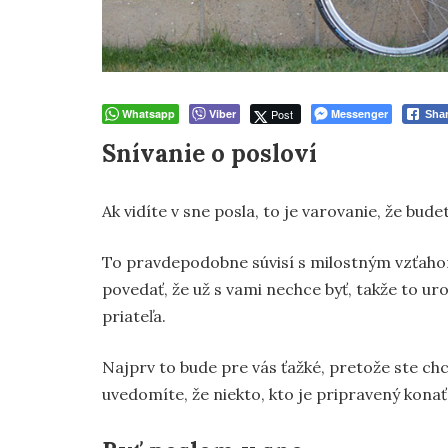
Whatsapp
Viber
Post
Messenger
Sha
Snívanie o posloví
Ak vidíte v sne posla, to je varovanie, že bude
To pravdepodobne súvisí s milostným vzťaho
povedať, že už s vami nechce byť, takže to u
priateľa.
Najprv to bude pre vás ťažké, pretože ste chce
uvedomíte, že niekto, kto je pripravený konať 