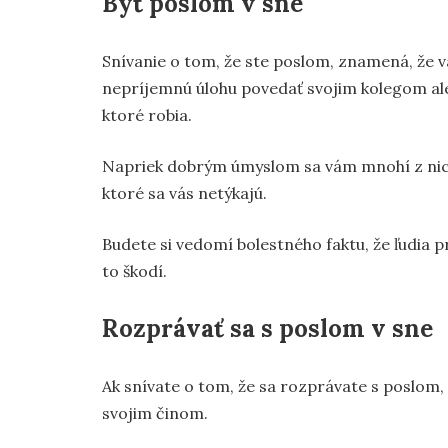
Byť poslom v sne
Snívanie o tom, že ste poslom, znamená, že
nepríjemnú úlohu povedať svojim kolegom aleb
ktoré robia.
Napriek dobrým úmyslom sa vám mnohí z nich 
ktoré sa vás netýkajú.
Budete si vedomí bolestného faktu, že ľudia pr
to škodí.
Rozprávať sa s poslom v sne
Ak snívate o tom, že sa rozprávate s poslom, 
svojim činom.