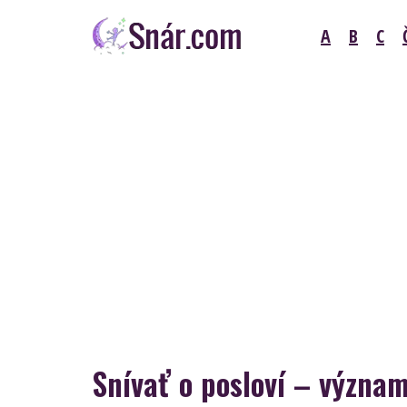
Skip
A
B
C
to
content
Snár
Snívať o posloví – význa