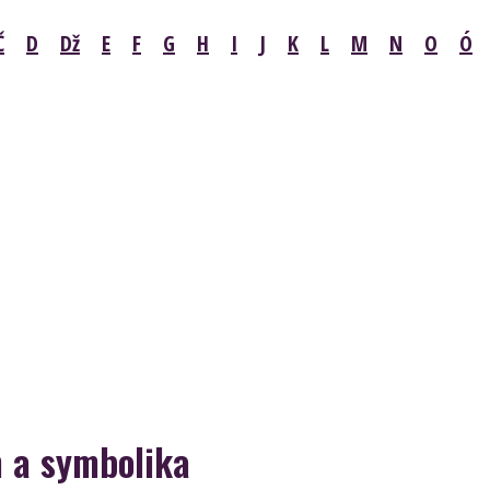
Č
D
Dž
E
F
G
H
I
J
K
L
M
N
O
Ó
m a symbolika