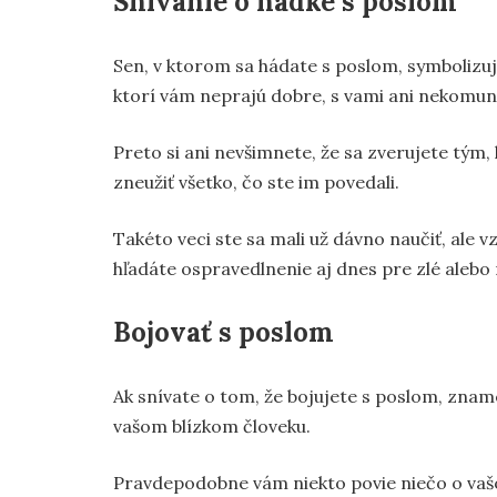
Snívanie o hádke s poslom
Sen, v ktorom sa hádate s poslom, symbolizuje v
ktorí vám neprajú dobre, s vami ani nekomuni
Preto si ani nevšimnete, že sa zverujete tým, 
zneužiť všetko, čo ste im povedali.
Takéto veci ste sa mali už dávno naučiť, ale vz
hľadáte ospravedlnenie aj dnes pre zlé alebo 
Bojovať s poslom
Ak snívate o tom, že bojujete s poslom, znam
vašom blízkom človeku.
Pravdepodobne vám niekto povie niečo o vašom