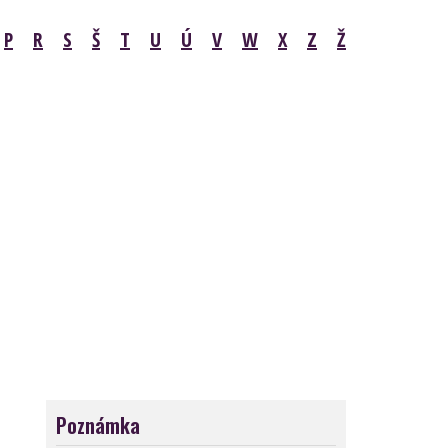
P
R
S
Š
T
U
Ú
V
W
X
Z
Ž
Poznámka