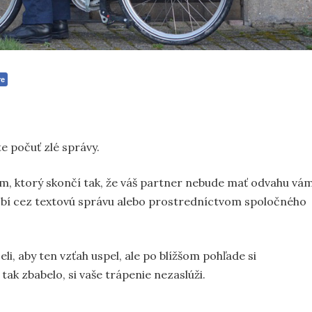
re
te počuť zlé správy.
m, ktorý skončí tak, že váš partner nebude mať odvahu vá
robí cez textovú správu alebo prostredníctvom spoločného
li, aby ten vzťah uspel, ale po blížšom pohľade si
tak zbabelo, si vaše trápenie nezaslúži.