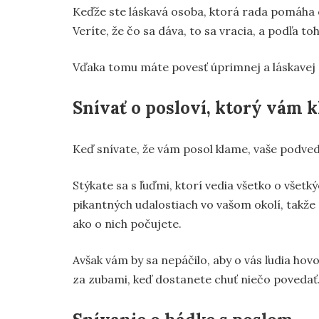
Keďže ste láskavá osoba, ktorá rada pomáha 
Veríte, že čo sa dáva, to sa vracia, a podľa to
Vďaka tomu máte povesť úprimnej a láskavej o
Snívať o posloví, ktorý vám 
Keď snívate, že vám posol klame, vaše podvedo
Stýkate sa s ľuďmi, ktorí vedia všetko o všetk
pikantných udalostiach vo vašom okolí, takže 
ako o nich počujete.
Avšak vám by sa nepáčilo, aby o vás ľudia hov
za zubami, keď dostanete chuť niečo povedať