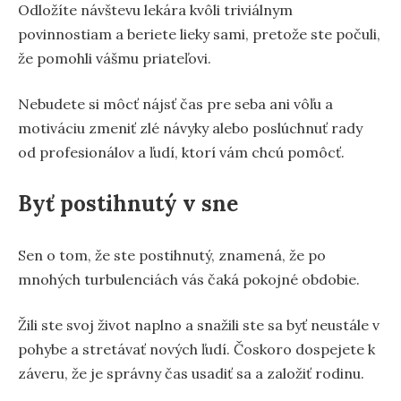
Odložíte návštevu lekára kvôli triviálnym
povinnostiam a beriete lieky sami, pretože ste počuli,
že pomohli vášmu priateľovi.
Nebudete si môcť nájsť čas pre seba ani vôľu a
motiváciu zmeniť zlé návyky alebo poslúchnuť rady
od profesionálov a ľudí, ktorí vám chcú pomôcť.
Byť postihnutý v sne
Sen o tom, že ste postihnutý, znamená, že po
mnohých turbulenciách vás čaká pokojné obdobie.
Žili ste svoj život naplno a snažili ste sa byť neustále v
pohybe a stretávať nových ľudí. Čoskoro dospejete k
záveru, že je správny čas usadiť sa a založiť rodinu.