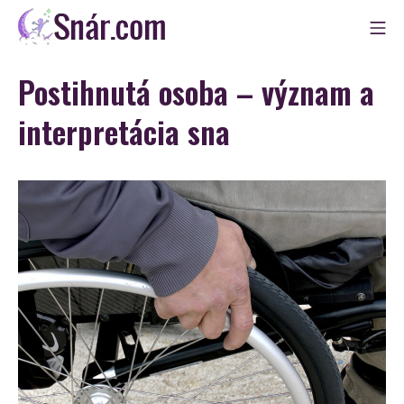
Skip
Mo
to
Snár
content
Postihnutá osoba – význam a
interpretácia sna