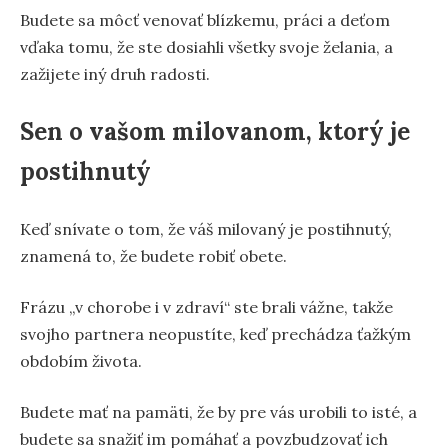
Budete sa môcť venovať blízkemu, práci a deťom
vďaka tomu, že ste dosiahli všetky svoje želania, a
zažijete iný druh radosti.
Sen o vašom milovanom, ktorý je
postihnutý
Keď snívate o tom, že váš milovaný je postihnutý,
znamená to, že budete robiť obete.
Frázu „v chorobe i v zdraví“ ste brali vážne, takže
svojho partnera neopustíte, keď prechádza ťažkým
obdobím života.
Budete mať na pamäti, že by pre vás urobili to isté, a
budete sa snažiť im pomáhať a povzbudzovať ich