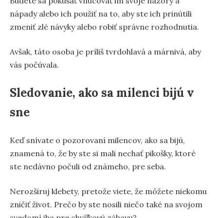
Budete sa pokúšať vnucovať im svoje názory a
nápady alebo ich použiť na to, aby ste ich prinútili
zmeniť zlé návyky alebo robiť správne rozhodnutia.
Avšak, táto osoba je príliš tvrdohlavá a márnivá, aby
vás počúvala.
Sledovanie, ako sa milenci bijú v
sne
Keď snívate o pozorovaní milencov, ako sa bijú,
znamená to, že by ste si mali nechať pikošky, ktoré
ste nedávno počuli od známeho, pre seba.
Nerozširuj klebety, pretože viete, že môžete niekomu
zničiť život. Prečo by ste nosili niečo také na svojom
svedomí iba pre chvíľkovú zábavu?