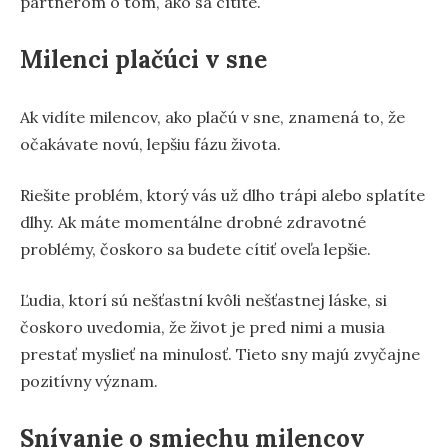
partnerom o tom, ako sa cítite.
Milenci plačúci v sne
Ak vidíte milencov, ako plačú v sne, znamená to, že
očakávate novú, lepšiu fázu života.
Riešite problém, ktorý vás už dlho trápi alebo splatíte
dlhy. Ak máte momentálne drobné zdravotné
problémy, čoskoro sa budete cítiť oveľa lepšie.
Ľudia, ktorí sú nešťastní kvôli nešťastnej láske, si
čoskoro uvedomia, že život je pred nimi a musia
prestať myslieť na minulosť. Tieto sny majú zvyčajne
pozitívny význam.
Snívanie o smiechu milencov