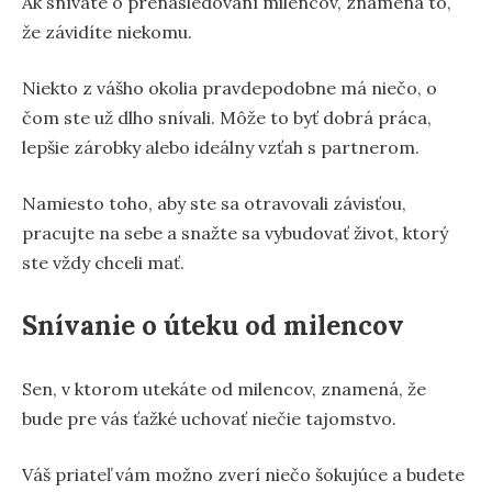
Ak snívate o prenasledovaní milencov, znamená to,
že závidíte niekomu.
Niekto z vášho okolia pravdepodobne má niečo, o
čom ste už dlho snívali. Môže to byť dobrá práca,
lepšie zárobky alebo ideálny vzťah s partnerom.
Namiesto toho, aby ste sa otravovali závisťou,
pracujte na sebe a snažte sa vybudovať život, ktorý
ste vždy chceli mať.
Snívanie o úteku od milencov
Sen, v ktorom utekáte od milencov, znamená, že
bude pre vás ťažké uchovať niečie tajomstvo.
Váš priateľ vám možno zverí niečo šokujúce a budete