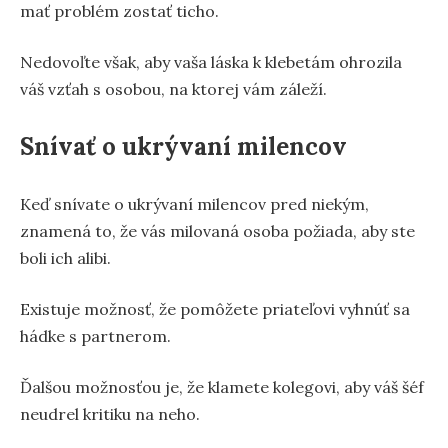
mať problém zostať ticho.
Nedovoľte však, aby vaša láska k klebetám ohrozila
váš vzťah s osobou, na ktorej vám záleží.
Snívať o ukrývaní milencov
Keď snívate o ukrývaní milencov pred niekým,
znamená to, že vás milovaná osoba požiada, aby ste
boli ich alibi.
Existuje možnosť, že pomôžete priateľovi vyhnúť sa
hádke s partnerom.
Ďalšou možnosťou je, že klamete kolegovi, aby váš šéf
neudrel kritiku na neho.