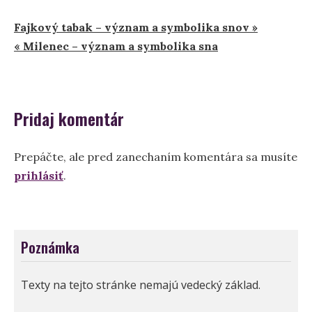
Navigácia
Fajkový tabak – význam a symbolika snov »
« Milenec – význam a symbolika sna
v
článku
Pridaj komentár
Prepáčte, ale pred zanechaním komentára sa musíte
prihlásiť
.
Poznámka
Texty na tejto stránke nemajú vedecký základ.