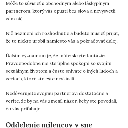
Môže to súvisieť s obchodným alebo láskyplným
partnerom, ktorý vás opustí bez slova a nevysvetlí
vám nič.
Nič nezmení ich rozhodnutie a budete musieť prijať,
že to niekto urobil namiesto vás a pokračovať ďalej.
Ďalším významom je, že máte skryté fantázie.
Pravdepodobne nie ste úplne spokojní so svojím
sexuálnym životom a často snívate o iných ľuďoch a
veciach, ktoré ste ešte neskúsili.
Nedôverujete svojmu partnerovi dostatočne a
veríte, že by na vás zmenil názor, keby ste povedali,
čo vás priťahuje.
Oddelenie milencov v sne