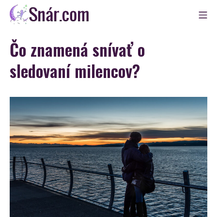
Skip
Mo
to
Snár
content
Čo znamená snívať o
sledovaní milencov?