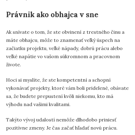
Právnik ako obhajca v sne
Ak snívate o tom, že ste obvinení z trestného činu a
máte obhajcu, môže to znamenať veľký úspech na
začiatku projektu, veľké nápady, dobrú prácu alebo
veľké napätie vo vašom súkromnom a pracovnom
živote.
Hoci si myslíte, že ste kompetentní a schopní
vykonávať projekty, ktoré vám boli pridelené, obávate
sa, že budete prepustení kvôli niekomu, kto má
výhodu nad vašimi kvalitami.
Takýto vývoj udalostí nemôže dlhodobo priniesť
pozitívne zmeny. Je čas začať hľadať novú prácu.