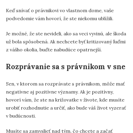
Keď snívať o právnikovi vo vlastnom dome, vaše
podvedomie vám hovorí, že ste niekomu ublížili.
Je možné, že ste nevideli, ako sa veci vyvinú, ale škoda
už bola spôsobená. Ak nechcete byť kritizovaný ľuďmi
z vášho okolia, buďte nabudúce opatrnejší.
Rozprávanie sa s právnikom v sne
Sen, v ktorom sa rozprávate s právnikom, môže mať
negatívne aj pozitívne významy. Ak je pozitívny,
hovorí vám, že ste na križovatke v živote, kde musíte
urobiť rozhodnutie a určiť, ako bude váš život vyzerať
v budúcnosti.
Musíte sa zamyslieť nad tým, čo chcete a začať