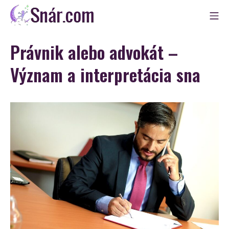
Skip
Mo
to
Snár
content
Právnik alebo advokát –
Význam a interpretácia sna