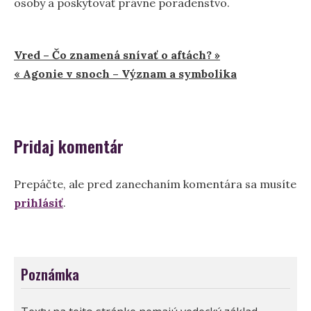
osoby a poskytovať právne poradenstvo.
Navigácia
Vred – Čo znamená snívať o aftách? »
« Agonie v snoch – Význam a symbolika
v
článku
Pridaj komentár
Prepáčte, ale pred zanechaním komentára sa musíte
prihlásiť
.
Poznámka