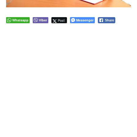
Whatsapp
Viber
Post
Messenger
Share