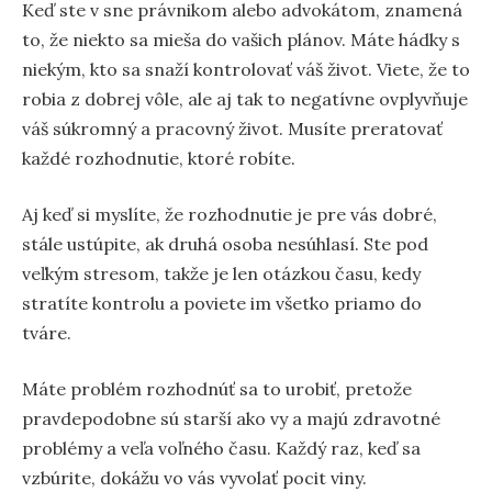
Keď ste v sne právnikom alebo advokátom, znamená
to, že niekto sa mieša do vašich plánov. Máte hádky s
niekým, kto sa snaží kontrolovať váš život. Viete, že to
robia z dobrej vôle, ale aj tak to negatívne ovplyvňuje
váš súkromný a pracovný život. Musíte preratovať
každé rozhodnutie, ktoré robíte.
Aj keď si myslíte, že rozhodnutie je pre vás dobré,
stále ustúpite, ak druhá osoba nesúhlasí. Ste pod
veľkým stresom, takže je len otázkou času, kedy
stratíte kontrolu a poviete im všetko priamo do
tváre.
Máte problém rozhodnúť sa to urobiť, pretože
pravdepodobne sú starší ako vy a majú zdravotné
problémy a veľa voľného času. Každý raz, keď sa
vzbúrite, dokážu vo vás vyvolať pocit viny.