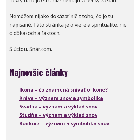
Texty na tejto stránke nemajú vedecký základ.
Nemôžem nijako dokázať nič z toho, čo je tu
napísané. Táto stránka je o viere a spiritualite, nie
o dôkazoch a faktoch.
S úctou, Snár.com.
Najnovšie články
Ikona – čo znamená snívať o ikone?
Kráva – význam snov a symbolika
Svadba – význam a výklad snov
Studňa – význam a výklad snov
Konkurz – význam a symbolika snov