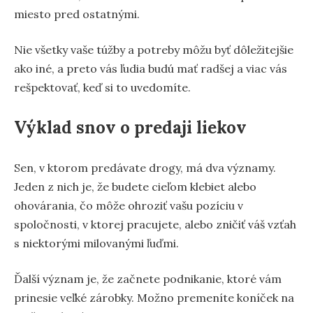
miesto pred ostatnými.
Nie všetky vaše túžby a potreby môžu byť dôležitejšie
ako iné, a preto vás ľudia budú mať radšej a viac vás
rešpektovať, keď si to uvedomíte.
Výklad snov o predaji liekov
Sen, v ktorom predávate drogy, má dva významy.
Jeden z nich je, že budete cieľom klebiet alebo
ohovárania, čo môže ohroziť vašu pozíciu v
spoločnosti, v ktorej pracujete, alebo zničiť váš vzťah
s niektorými milovanými ľuďmi.
Ďalší význam je, že začnete podnikanie, ktoré vám
prinesie veľké zárobky. Možno premeníte koníček na