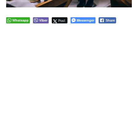
Whatsapp
Viber
Post
Messenger
Share