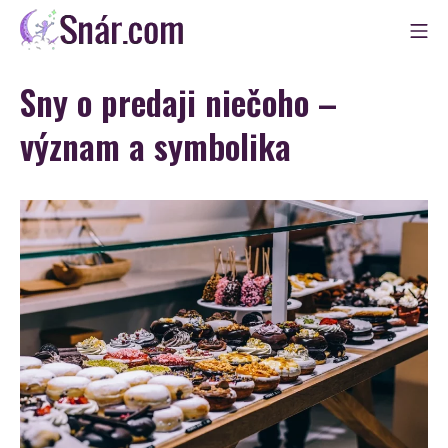
Skip
Mo
to
Snár
content
Sny o predaji niečoho –
význam a symbolika