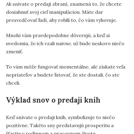
Ak snívate o predaji zbraní, znamená to, že chcete
dosiahnuť svoj cieľ manipuláciou. Máte dar
presvedčovať ľudí, aby robili to, čo vám vyhovuje.
Mnohí vám pravdepodobne dôverujú, a keď si
uvedomia, že ich vzali naivne, už bude neskoro niečo
zmeniť.
To vám môže fungovať momentálne, ale získate veľa
nepriateľov a budete ľutovať, že ste dostali, čo ste
chceli.
Výklad snov o predaji kníh
Keď snívate o predaji kníh, symbolizuje to niečo
pozitívne. Takéto sny predstavujú prosperitu a
šťastie v rodinnom a pracovnom živote.