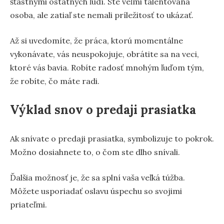
šťastnými ostatných ľudí. Ste veľmi talentovaná
osoba, ale zatiaľ ste nemali príležitosť to ukázať.
Až si uvedomíte, že práca, ktorú momentálne
vykonávate, vás neuspokojuje, obrátite sa na veci,
ktoré vás bavia. Robíte radosť mnohým ľuďom tým,
že robíte, čo máte radi.
Výklad snov o predaji prasiatka
Ak snívate o predaji prasiatka, symbolizuje to pokrok.
Možno dosiahnete to, o čom ste dlho snívali.
Ďalšia možnosť je, že sa splní vaša veľká túžba.
Môžete usporiadať oslavu úspechu so svojimi
priateľmi.