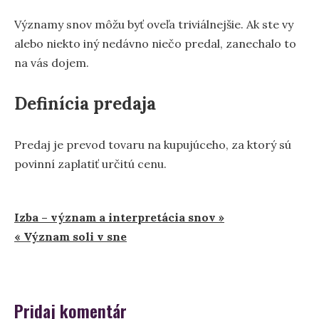
Významy snov môžu byť oveľa triviálnejšie. Ak ste vy
alebo niekto iný nedávno niečo predal, zanechalo to
na vás dojem.
Definícia predaja
Predaj je prevod tovaru na kupujúceho, za ktorý sú
povinní zaplatiť určitú cenu.
Navigácia
Izba – význam a interpretácia snov »
« Význam soli v sne
v
článku
Pridaj komentár