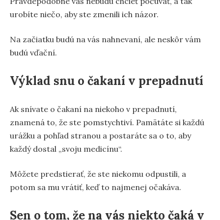
Pravdepodobne vás nebudú chcieť počúvať, a tak
urobíte niečo, aby ste zmenili ich názor.
Na začiatku budú na vás nahnevaní, ale neskôr vám
budú vďační.
Výklad snu o čakaní v prepadnutí
Ak snívate o čakaní na niekoho v prepadnutí,
znamená to, že ste pomstychtiví. Pamätáte si každú
urážku a pohľad stranou a postaráte sa o to, aby
každý dostal „svoju medicínu“.
Môžete predstierať, že ste niekomu odpustili, a
potom sa mu vrátiť, keď to najmenej očakáva.
Sen o tom, že na vás niekto čaká v