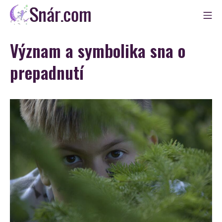
Skip
Mo
to
Snár
content
Význam a symbolika sna o
prepadnutí