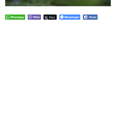
Whatsapp
Viber
Post
Messenger
Share