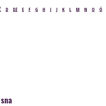
Č
D
Dž
E
F
G
H
I
J
K
L
M
N
O
Ó
 sna