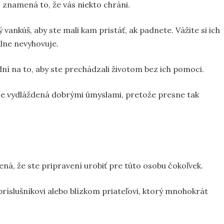
, znamená to, že vás niekto chráni.
ký vankúš, aby ste mali kam pristáť, ak padnete. Vážite si ich
lne nevyhovuje.
dní na to, aby ste prechádzali životom bez ich pomoci.
 je vydláždená dobrými úmyslami, pretože presne tak
ná, že ste pripravení urobiť pre túto osobu čokoľvek.
slušníkovi alebo blízkom priateľovi, ktorý mnohokrát