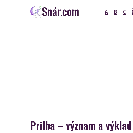
Skip
A
B
C
to
content
Snár
Prilba – význam a výklad