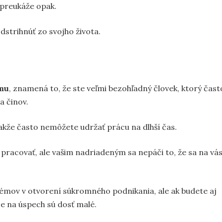
nepreukáže opak.
dstrihnúť zo svojho života.
omu
, znamená to, že ste veľmi bezohľadný človek, ktorý čast
a činov.
takže často nemôžete udržať prácu na dlhší čas.
 pracovať, ale vašim nadriadeným sa nepáči to, že sa na vá
blémov v otvorení súkromného podnikania, ale ak budete aj
e na úspech sú dosť malé.