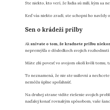
Ste niekto, kto verí, že ľudia sú milí, kým sa 
Keď vás niekto zradí, ste schopní ho navždy o
Sen o krádeži prilby
Ak
snívate o tom, že kradnete prilbu niek
nepremýšľa o dôsledkoch svojich rozhodnutí 
Máte zlú povesť vo svojom okolí kvôli tomu, 
To neznamená, že nie ste usilovní a nechcete
nemôžu úplne spoľahnúť.
Na druhej strane vidíte riešenie svojich pro
naďalej konať rovnakým spôsobom, vaše šanc