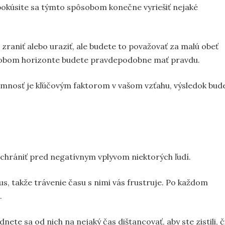
 pokúsite sa týmto spôsobom konečne vyriešiť nejaké
zraniť alebo uraziť, ale budete to považovať za malú obeť
hodobom horizonte budete pravdepodobne mať pravdu.
rimnosť je kľúčovým faktorom v vašom vzťahu, výsledok bud
 chrániť pred negatívnym vplyvom niektorých ľudí.
s, takže trávenie času s nimi vás frustruje. Po každom
.
nete sa od nich na nejaký čas dištancovať, aby ste zistili, č