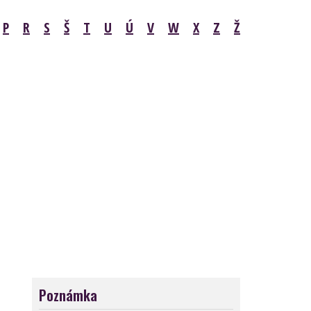
P
R
S
Š
T
U
Ú
V
W
X
Z
Ž
Poznámka