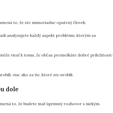
znamená to, že ste mimoriadne opatrný človek.
radi analyzujete každý aspekt problému, ktorým sa
ôže viesť k tomu, že občas premeškáte dobré príležitosti 
obili, viac ako za tie, ktoré ste urobili.
bu dole
znamená to, že budete mať úprimný rozhovor s niekým.