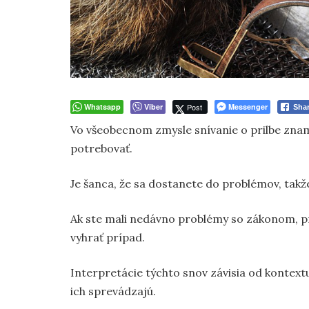
Whatsapp
Viber
Post
Messenger
Sha
Vo všeobecnom zmysle snívanie o prilbe znam
potrebovať.
Je šanca, že sa dostanete do problémov, takže 
Ak ste mali nedávno problémy so zákonom, 
vyhrať prípad.
Interpretácie týchto snov závisia od kontextu
ich sprevádzajú.