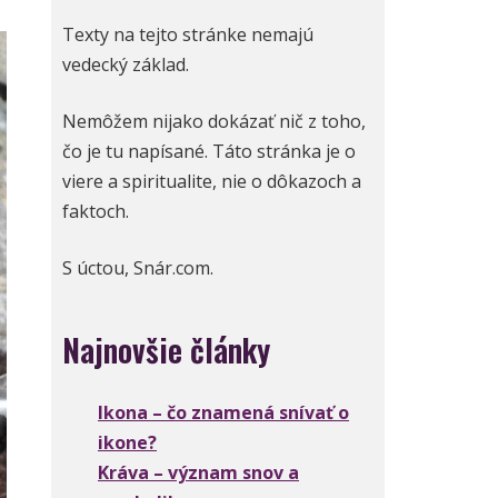
Texty na tejto stránke nemajú
vedecký základ.
Nemôžem nijako dokázať nič z toho,
čo je tu napísané. Táto stránka je o
viere a spiritualite, nie o dôkazoch a
faktoch.
S úctou, Snár.com.
Najnovšie články
Ikona – čo znamená snívať o
ikone?
Kráva – význam snov a