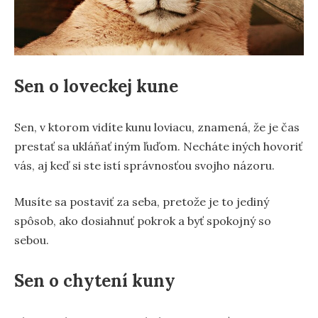
Sen o loveckej kune
Sen, v ktorom vidíte kunu loviacu, znamená, že je čas
prestať sa ukláňať iným ľuďom. Necháte iných hovoriť
vás, aj keď si ste istí správnosťou svojho názoru.
Musíte sa postaviť za seba, pretože je to jediný
spôsob, ako dosiahnuť pokrok a byť spokojný so
sebou.
Sen o chytení kuny