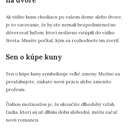
na dvore
Ak vidíte kunu chodiacu po vašom dome alebo dvore,
je to varovanie, že by ste nemali bezpodmienečne
dôverovať ľuďom, ktorí nedávno vstúpili do vášho
života. Musíte počkať, kým sa rozhodnete im zveriť.
Sen o kúpe kuny
Sen o kúpe kuny symbolizuje veľké zmeny. Možno sa
presťahujete, získate novú prácu alebo zmeníte
profesiu.
Ďalšou možnosťou je, že ukončíte dlhodobý vzťah.
Ľudia, ktorí sú už dlhšiu dobu slobodní, môžu začať
novú romancu.