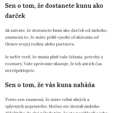
Sen o tom, že dostanete kunu ako
darček
Ak snívate, že dostanete kunu ako darček od niekoho,
znamená to, že máte príliš vysoké očakávania od
členov svojej rodiny alebo partnera.
Je nefér veriť, že musia plniť vaše želania, potreby a
rozmary. Vaše správanie ukazuje, že ich ani ich čas
nerešpektujete.
Sen o tom, že vás kuna naháňa
Tento sen znamená, že máte veľmi silných a
vplyvných nepriateľov. Možno ste dostali niekoho
dôležitého do zlej nálady tým, že ste nesúhlasili s jeho