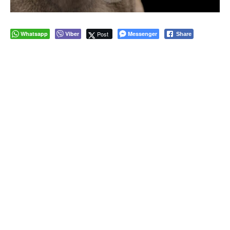
Whatsapp
Viber
Post
Messenger
Share