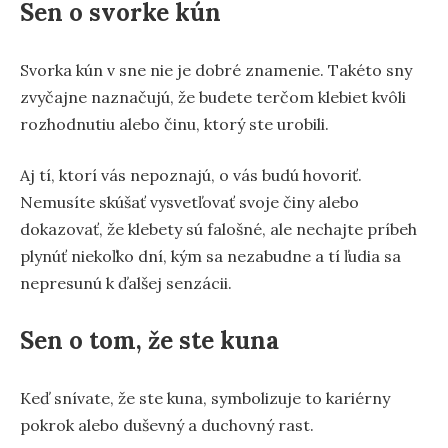
Sen o svorke kún
Svorka kún v sne nie je dobré znamenie. Takéto sny
zvyčajne naznačujú, že budete terčom klebiet kvôli
rozhodnutiu alebo činu, ktorý ste urobili.
Aj tí, ktorí vás nepoznajú, o vás budú hovoriť.
Nemusíte skúšať vysvetľovať svoje činy alebo
dokazovať, že klebety sú falošné, ale nechajte príbeh
plynúť niekoľko dní, kým sa nezabudne a tí ľudia sa
nepresunú k ďalšej senzácii.
Sen o tom, že ste kuna
Keď snívate, že ste kuna, symbolizuje to kariérny
pokrok alebo duševný a duchovný rast.