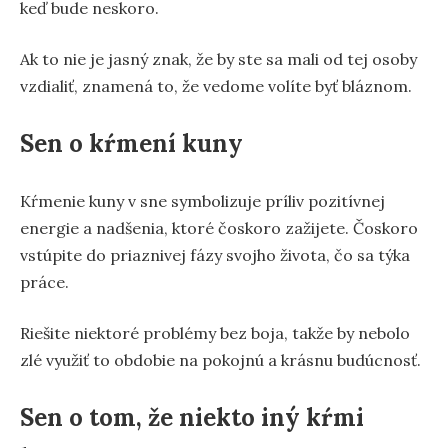
keď bude neskoro.
Ak to nie je jasný znak, že by ste sa mali od tej osoby
vzdialiť, znamená to, že vedome volíte byť bláznom.
Sen o kŕmení kuny
Kŕmenie kuny v sne symbolizuje príliv pozitívnej
energie a nadšenia, ktoré čoskoro zažijete. Čoskoro
vstúpite do priaznivej fázy svojho života, čo sa týka
práce.
Riešite niektoré problémy bez boja, takže by nebolo
zlé využiť to obdobie na pokojnú a krásnu budúcnosť.
Sen o tom, že niekto iný kŕmi