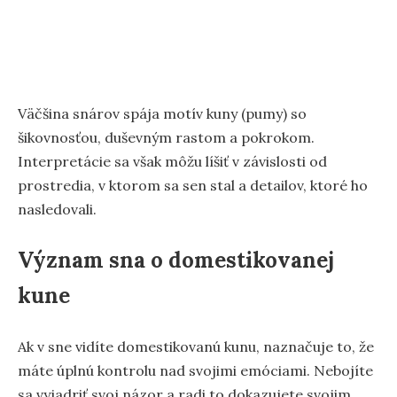
Väčšina snárov spája motív kuny (pumy) so
šikovnosťou, duševným rastom a pokrokom.
Interpretácie sa však môžu líšiť v závislosti od
prostredia, v ktorom sa sen stal a detailov, ktoré ho
nasledovali.
Význam sna o domestikovanej
kune
Ak v sne vidíte domestikovanú kunu, naznačuje to, že
máte úplnú kontrolu nad svojimi emóciami. Nebojíte
sa vyjadriť svoj názor a radi to dokazujete svojim