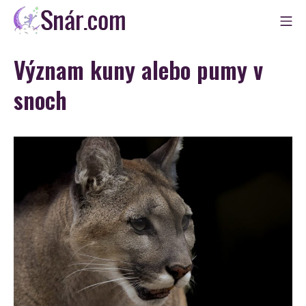
Skip
Mo
to
Snár
content
Význam kuny alebo pumy v
snoch