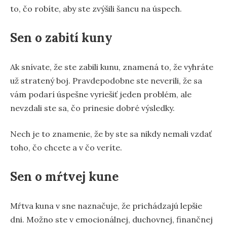
to, čo robíte, aby ste zvýšili šancu na úspech.
Sen o zabití kuny
Ak snívate, že ste zabili kunu, znamená to, že vyhráte
už stratený boj. Pravdepodobne ste neverili, že sa
vám podarí úspešne vyriešiť jeden problém, ale
nevzdali ste sa, čo prinesie dobré výsledky.
Nech je to znamenie, že by ste sa nikdy nemali vzdať
toho, čo chcete a v čo veríte.
Sen o mŕtvej kune
Mŕtva kuna v sne naznačuje, že prichádzajú lepšie
dni. Možno ste v emocionálnej, duchovnej, finančnej