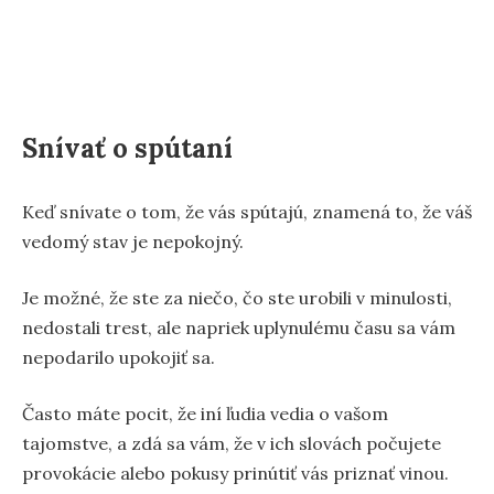
Snívať o spútaní
Keď snívate o tom, že vás spútajú, znamená to, že váš
vedomý stav je nepokojný.
Je možné, že ste za niečo, čo ste urobili v minulosti,
nedostali trest, ale napriek uplynulému času sa vám
nepodarilo upokojiť sa.
Často máte pocit, že iní ľudia vedia o vašom
tajomstve, a zdá sa vám, že v ich slovách počujete
provokácie alebo pokusy prinútiť vás priznať vinou.