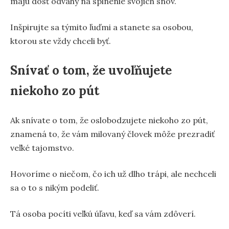
majú dosť odvahy na splnenie svojich snov.
Inšpirujte sa týmito ľuďmi a stanete sa osobou,
ktorou ste vždy chceli byť.
Snívať o tom, že uvoľňujete
niekoho zo pút
Ak snívate o tom, že oslobodzujete niekoho zo pút,
znamená to, že vám milovaný človek môže prezradiť
veľké tajomstvo.
Hovoríme o niečom, čo ich už dlho trápi, ale nechceli
sa o to s nikým podeliť.
Tá osoba pocíti veľkú úľavu, keď sa vám zdôverí.