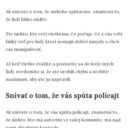
Ak snívate o tom, že niekoho spútavate, znamená to,
že ľudí ľahko súdite.
Ste niekto, kto verí všetkému, čo počuje, čo z vás robí
ľahký cieľ pre ľudí, ktorí nemajú dobré úmysly a chcú
vás manipulovať.
Až keď všetko zvážite a postavíte sa do kože iných
ľudí, uvedomíte si, že ste urobili chybu a urobíte
maximum, aby ste ju napravili.
Snívať o tom, že vás spúta policajt
Ak snívate o tom, že vás spúta policajt, znamená to,
že niekto, kto má autoritu vo vašej komunite, má nad
vami absolútnu kontrolu.