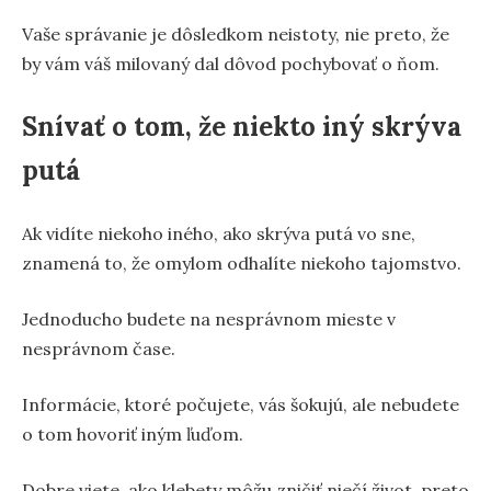
Vaše správanie je dôsledkom neistoty, nie preto, že
by vám váš milovaný dal dôvod pochybovať o ňom.
Snívať o tom, že niekto iný skrýva
putá
Ak vidíte niekoho iného, ako skrýva putá vo sne,
znamená to, že omylom odhalíte niekoho tajomstvo.
Jednoducho budete na nesprávnom mieste v
nesprávnom čase.
Informácie, ktoré počujete, vás šokujú, ale nebudete
o tom hovoriť iným ľuďom.
Dobre viete, ako klebety môžu zničiť niečí život, preto