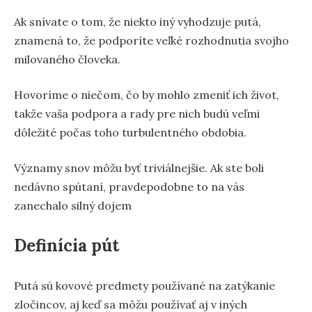
Ak snívate o tom, že niekto iný vyhodzuje putá,
znamená to, že podporíte veľké rozhodnutia svojho
milovaného človeka.
Hovoríme o niečom, čo by mohlo zmeniť ich život,
takže vaša podpora a rady pre nich budú veľmi
dôležité počas toho turbulentného obdobia.
Významy snov môžu byť triviálnejšie. Ak ste boli
nedávno spútaní, pravdepodobne to na vás
zanechalo silný dojem
Definícia pút
Putá sú kovové predmety používané na zatýkanie
zločincov, aj keď sa môžu používať aj v iných