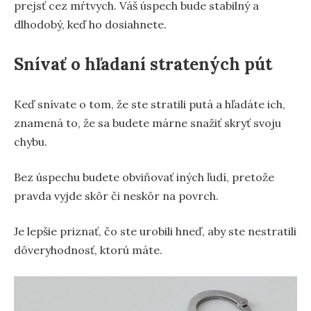
prejsť cez mŕtvych. Váš úspech bude stabilný a
dlhodobý, keď ho dosiahnete.
Snívať o hľadaní stratených pút
Keď snívate o tom, že ste stratili putá a hľadáte ich,
znamená to, že sa budete márne snažiť skryť svoju
chybu.
Bez úspechu budete obviňovať iných ľudí, pretože
pravda vyjde skôr či neskôr na povrch.
Je lepšie priznať, čo ste urobili hneď, aby ste nestratili
dôveryhodnosť, ktorú máte.