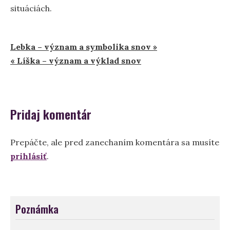
situáciách.
Navigácia
Lebka – význam a symbolika snov »
« Líška – význam a výklad snov
v
článku
Pridaj komentár
Prepáčte, ale pred zanechaním komentára sa musíte
prihlásiť
.
Poznámka