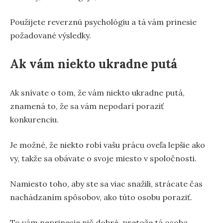
Použijete reverznú psychológiu a tá vám prinesie
požadované výsledky.
Ak vám niekto ukradne putá
Ak snívate o tom, že vám niekto ukradne putá,
znamená to, že sa vám nepodarí poraziť
konkurenciu.
Je možné, že niekto robí vašu prácu oveľa lepšie ako
vy, takže sa obávate o svoje miesto v spoločnosti.
Namiesto toho, aby ste sa viac snažili, strácate čas
nachádzaním spôsobov, ako túto osobu poraziť.
To vám neprinesie nič dobré, pretože tá osoba