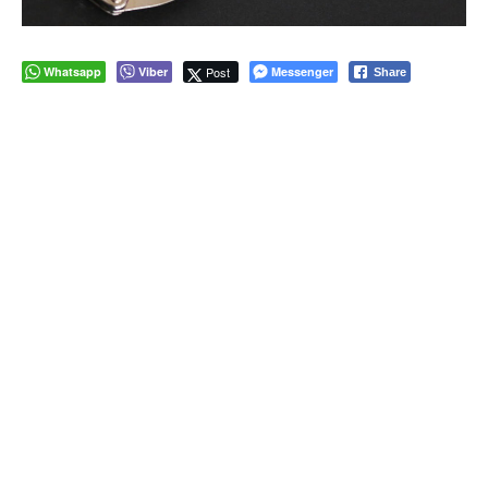
Whatsapp
Viber
Post
Messenger
Share