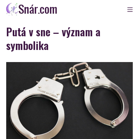
Skip
Mo
to
Snár
content
Putá v sne – význam a
symbolika