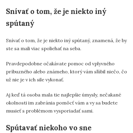
Snívať o tom, že je niekto iný
spútaný
Snívať o tom, že je niekto iný spútaný, znamená, že by
ste sa mali viac spoliehať na seba.
Pravdepodobne očakávate pomoc od vplyvného
príbuzného alebo známeho, ktorý vám sľúbil niečo, čo
už nie je v ich sile vykonať.
Aj keď tá osoba mala tie najlepšie úmysly, nečakané
okolnosti im zabránia pomôcť vám a vy sa budete
musieť s problémom vysporiadať sami.
Spútavať niekoho vo sne