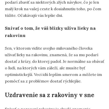
podarí zbaviť sa niektorých zlých návykov, čo je len
malý krok na vašej ceste k dosiahnutiu toho, po čom
túžite. Očakávajú vás lepšie dni.
Snívať o tom, že váš blízky užíva lieky na
rakovinu
Sen, v ktorom vidíte svojho milovaného človeka
užívať lieky na rakovinu, znamená, že sa mu podarí
dostať z krízy, do ktorej padol. Je normálne sa obávať
o ľudí, na ktorých vám záleží, ale musíte byť
optimistickejší. Veci idú lepším smerom a môžete im
pomôcť sa z problémov dostať rýchlejšie.
Uzdravenie sa z rakoviny v sne
Snívať o porazení rakoviny je skvelé znamenie.