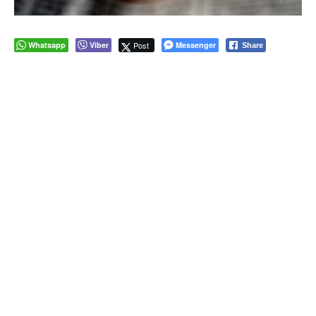
Whatsapp
Viber
Post
Messenger
Share