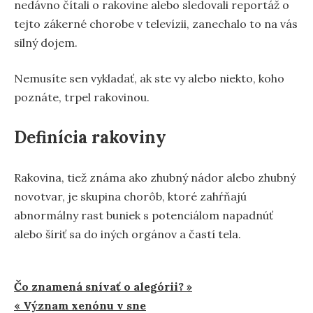
nedávno čítali o rakovine alebo sledovali reportáž o
tejto zákerné chorobe v televízii, zanechalo to na vás
silný dojem.
Nemusíte sen vykladať, ak ste vy alebo niekto, koho
poznáte, trpel rakovinou.
Definícia rakoviny
Rakovina, tiež známa ako zhubný nádor alebo zhubný
novotvar, je skupina chorôb, ktoré zahŕňajú
abnormálny rast buniek s potenciálom napadnúť
alebo šíriť sa do iných orgánov a častí tela.
Navigácia
Čo znamená snívať o alegórii? »
« Význam xenónu v sne