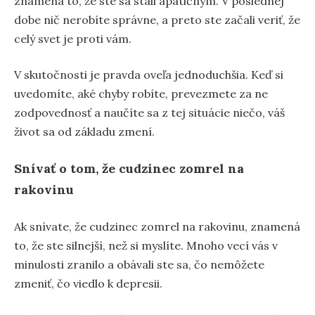
znamená to, že ste sa stali apatičným. V poslednej
dobe nič nerobíte správne, a preto ste začali veriť, že
celý svet je proti vám.
V skutočnosti je pravda oveľa jednoduchšia. Keď si
uvedomíte, aké chyby robíte, prevezmete za ne
zodpovednosť a naučíte sa z tej situácie niečo, váš
život sa od základu zmení.
Snívať o tom, že cudzinec zomrel na
rakovinu
Ak snívate, že cudzinec zomrel na rakovinu, znamená
to, že ste silnejší, než si myslíte. Mnoho vecí vás v
minulosti zranilo a obávali ste sa, čo nemôžete
zmeniť, čo viedlo k depresii.