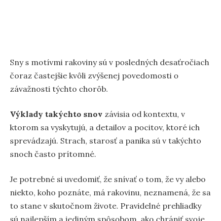
Sny s motívmi rakoviny sú v posledných desaťročiach
čoraz častejšie kvôli zvýšenej povedomosti o
závažnosti týchto chorôb.
Výklady takýchto snov
závisia od kontextu, v
ktorom sa vyskytujú, a detailov a pocitov, ktoré ich
sprevádzajú. Strach, starosť a panika sú v takýchto
snoch často prítomné.
Je potrebné si uvedomiť, že snívať o tom, že vy alebo
niekto, koho poznáte, má rakovinu, neznamená, že sa
to stane v skutočnom živote. Pravidelné prehliadky
sú najlepším a jediným spôsobom, ako chrániť svoje