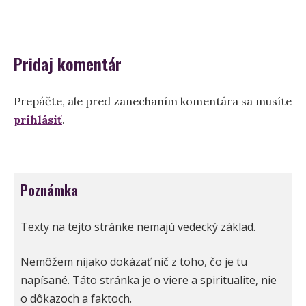
v
článku
Pridaj komentár
Prepáčte, ale pred zanechaním komentára sa musíte
prihlásiť
.
Poznámka
Texty na tejto stránke nemajú vedecký základ.
Nemôžem nijako dokázať nič z toho, čo je tu
napísané. Táto stránka je o viere a spiritualite, nie
o dôkazoch a faktoch.