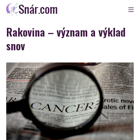
Skip
Mo
to
Snár
content
Rakovina – význam a výklad
snov