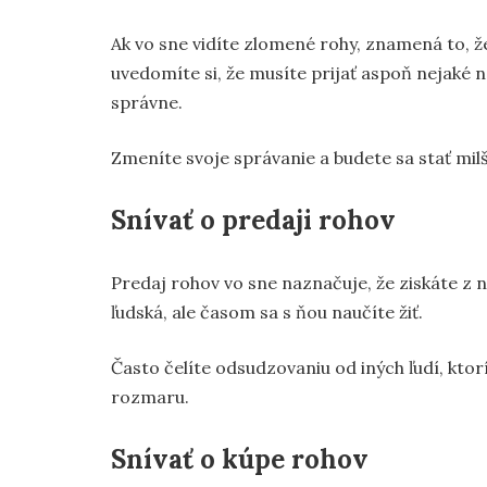
Ak vo sne vidíte zlomené rohy, znamená to, ž
uvedomíte si, že musíte prijať aspoň nejaké 
správne.
Zmeníte svoje správanie a budete sa stať milš
Snívať o predaji rohov
Predaj rohov vo sne naznačuje, že ziskáte z n
ľudská, ale časom sa s ňou naučíte žiť.
Často čelíte odsudzovaniu od iných ľudí, ktor
rozmaru.
Snívať o kúpe rohov