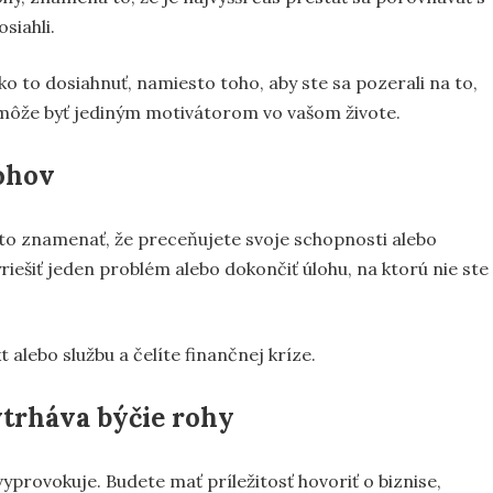
siahli.
ko to dosiahnuť, namiesto toho, aby ste sa pozerali na to,
 nemôže byť jediným motivátorom vo vašom živote.
rohov
 to znamenať, že preceňujete svoje schopnosti alebo
ešiť jeden problém alebo dokončiť úlohu, na ktorú nie ste
 alebo službu a čelíte finančnej kríze.
ytrháva býčie rohy
yprovokuje. Budete mať príležitosť hovoriť o biznise,