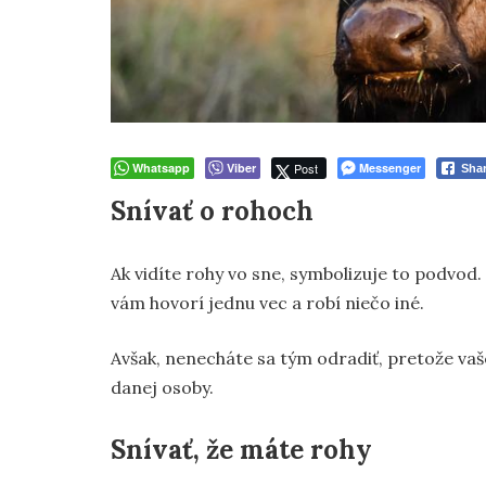
Whatsapp
Viber
Post
Messenger
Sha
Snívať o rohoch
Ak vidíte rohy vo sne, symbolizuje to podvod
vám hovorí jednu vec a robí niečo iné.
Avšak, nenecháte sa tým odradiť, pretože va
danej osoby.
Snívať, že máte rohy