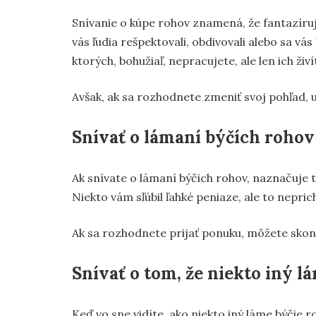
Snívanie o kúpe rohov znamená, že fantazíruj
vás ľudia rešpektovali, obdivovali alebo sa vá
ktorých, bohužiaľ, nepracujete, ale len ich živí
Avšak, ak sa rozhodnete zmeniť svoj pohľad, u
Snívať o lámaní býčích rohov
Ak snívate o lámaní býčich rohov, naznačuje to
Niekto vám sľúbil ľahké peniaze, ale to nepr
Ak sa rozhodnete prijať ponuku, môžete skonči
Snívať o tom, že niekto iný l
Keď vo sne vidíte, ako niekto iný láme býčie r