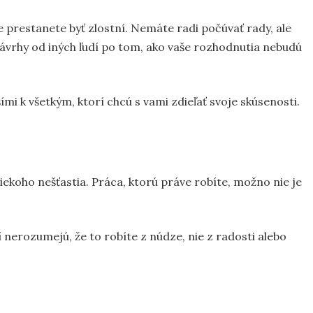
e prestanete byť zlostní. Nemáte radi počúvať rady, ale
návrhy od iných ľudí po tom, ako vaše rozhodnutia nebudú
ími k všetkým, ktorí chcú s vami zdieľať svoje skúsenosti.
iekoho nešťastia. Práca, ktorú práve robíte, možno nie je
í nerozumejú, že to robíte z núdze, nie z radosti alebo