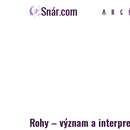
Skip
A
B
C
to
content
Snár
Rohy – význam a interpre