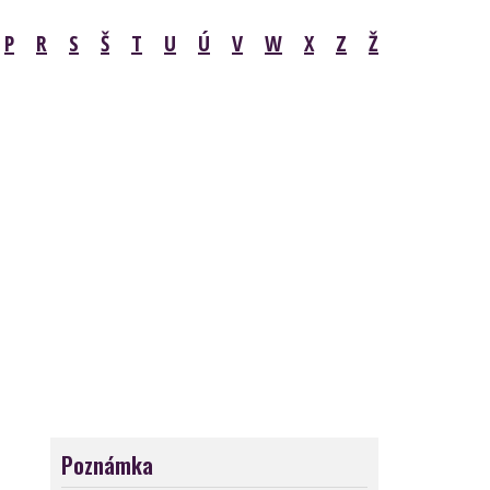
P
R
S
Š
T
U
Ú
V
W
X
Z
Ž
Poznámka