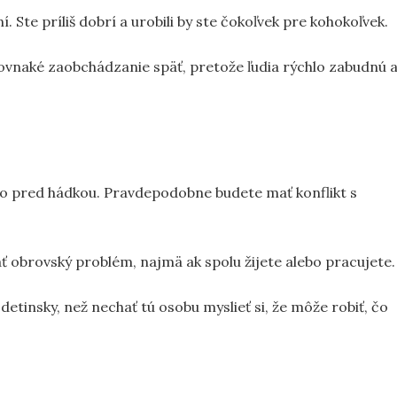
. Ste príliš dobrí a urobili by ste čokoľvek pre kohokoľvek.
ovnaké zaobchádzanie späť, pretože ľudia rýchlo zabudnú 
 to pred hádkou. Pravdepodobne budete mať konflikt s
ať obrovský problém, najmä ak spolu žijete alebo pracujete.
detinsky, než nechať tú osobu myslieť si, že môže robiť, čo