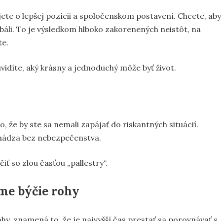
ete o lepšej pozícii a spoločenskom postavení. Chcete, aby
s báli. To je výsledkom hlboko zakorenených neistôt, na
te.
vidíte, aký krásny a jednoduchý môže byť život.
, že by ste sa nemali zapájať do riskantných situácií.
ichádza bez nebezpečenstva.
ť so zlou časťou „pallestry“.
áme býčie rohy
ohy, znamená to, že je najvyšší čas prestať sa porovnávať s