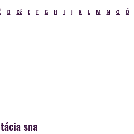
Č
D
Dž
E
F
G
H
I
J
K
L
M
N
O
Ó
tácia sna