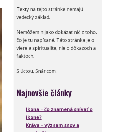
Texty na tejto stránke nemajú
vedecký základ.
Nemôžem nijako dokázať nič z toho,
čo je tu napísané. Táto stránka je o
viere a spiritualite, nie o dôkazoch a
faktoch.
S úctou, Snár.com.
Najnovšie články
Ikona – čo znamená snívať o
ikone?
Kráva – význam snov a