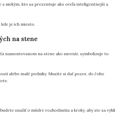
e s niekým, kto sa prezentuje ako oveľa inteligentnejší a
kde je ich miesto.
ých na stene
raťa namontovanom na stene ako suvenír, symbolizuje to
nosti alebo malé podniky. Musíte si dať pozor, do čoho
jete.
budete snažiť o múdre rozhodnutia a kroky, aby ste sa vyhl