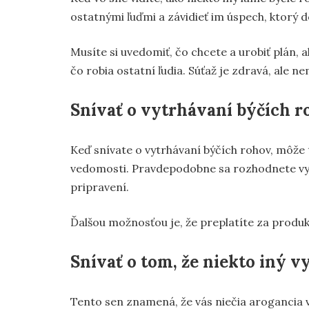
ostatnými ľuďmi a závidieť im úspech, ktorý do
Musíte si uvedomiť, čo chcete a urobiť plán, a
čo robia ostatní ľudia. Súťaž je zdravá, ale
Snívať o vytrhávaní býčích 
Keď snívate o vytrhávaní býčích rohov, môže
vedomosti. Pravdepodobne sa rozhodnete vyri
pripravení.
Ďalšou možnosťou je, že preplatíte za produkt
Snívať o tom, že niekto iný v
Tento sen znamená, že vás niečia arogancia v