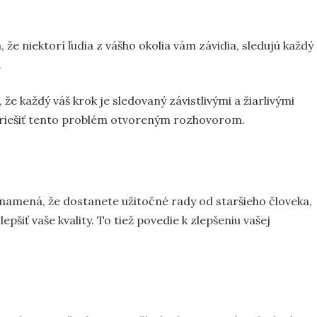
že niektorí ľudia z vášho okolia vám závidia, sledujú každý
.
 že každý váš krok je sledovaný závistlivými a žiarlivými
yriešiť tento problém otvoreným rozhovorom.
znamená, že dostanete užitočné rady od staršieho človeka,
pšiť vaše kvality. To tiež povedie k zlepšeniu vašej