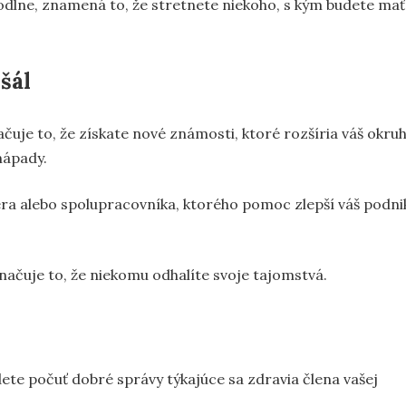
hodlne, znamená to, že stretnete niekoho, s kým budete mať
šál
ačuje to, že získate nové známosti, ktoré rozšíria váš okru
nápady.
 alebo spolupracovníka, ktorého pomoc zlepší váš podni
načuje to, že niekomu odhalíte svoje tajomstvá.
udete počuť dobré správy týkajúce sa zdravia člena vašej