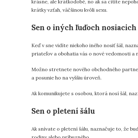
krásne, ale krátkodobé, no ak sa cítite nepo
krátky vzťah, väčšinou kvôli sexu.
Sen o iných ľuďoch nosiacich 
Keď v sne vidíte niekoho iného nosiť šál, nazn
priateľov a obohatia vás o nové vedomosti a 
Možno stretnete nového obchodného partnera
a posunie ho na vyššiu úroveň.
Ak komunikujete s osobou, ktorá nosí šál, naz
Sen o pletení šálu
Ak snívate o pletení šálu, naznačuje to, že b
rodiny alebo príbuzného.