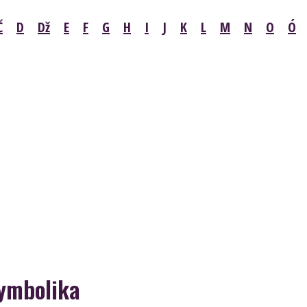
Č
D
Dž
E
F
G
H
I
J
K
L
M
N
O
Ó
symbolika