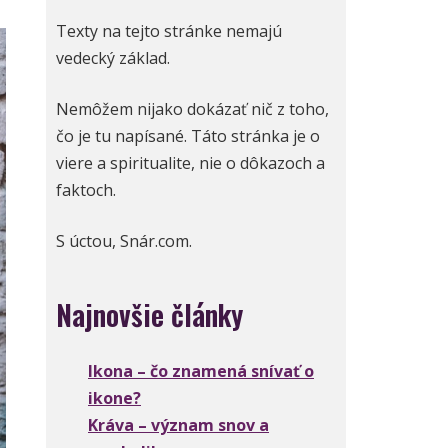
Texty na tejto stránke nemajú
vedecký základ.
Nemôžem nijako dokázať nič z toho,
čo je tu napísané. Táto stránka je o
viere a spiritualite, nie o dôkazoch a
faktoch.
S úctou, Snár.com.
Najnovšie články
Ikona – čo znamená snívať o
ikone?
Kráva – význam snov a