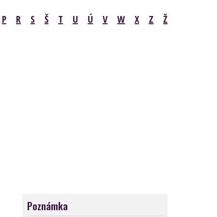
P
R
S
Š
T
U
Ú
V
W
X
Z
Ž
Poznámka