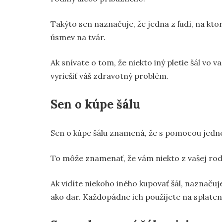
Takýto sen naznačuje, že jedna z ľudí, na ktor
úsmev na tvár.
Ak snívate o tom, že niekto iný pletie šál v
vyriešiť váš zdravotný problém.
Sen o kúpe šálu
Sen o kúpe šálu znamená, že s pomocou jedné
To môže znamenať, že vám niekto z vašej rodi
Ak vidíte niekoho iného kupovať šál, naznačuj
ako dar. Každopádne ich použijete na splateni