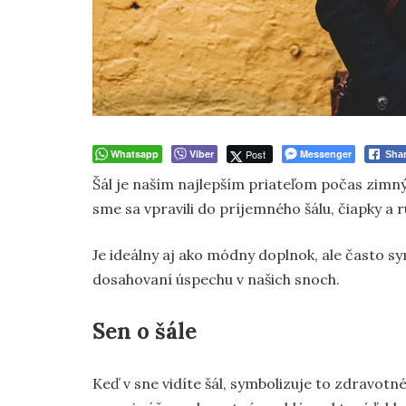
Whatsapp
Viber
Post
Messenger
Sha
Šál je naším najlepším priateľom počas zimn
sme sa vpravili do príjemného šálu, čiapky a r
Je ideálny aj ako módny doplnok, ale často sy
dosahovaní úspechu v našich snoch.
Sen o šále
Keď v sne vidíte šál, symbolizuje to zdravotn