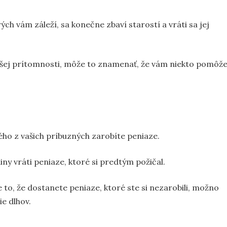
ých vám záleží, sa konečne zbaví starostí a vráti sa jej
o vašej prítomnosti, môže to znamenať, že vám niekto pomôž
ho z vašich príbuzných zarobíte peniaze.
ny vráti peniaze, ktoré si predtým požičal.
e to, že dostanete peniaze, ktoré ste si nezarobili, možno
e dlhov.