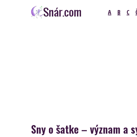
Skip
A
B
C
to
content
Snár
Sny o šatke – význam a 