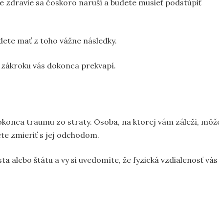
aše zdravie sa čoskoro naruší a budete musieť podstúpiť
udete mať z toho vážne následky.
o zákroku vás dokonca prekvapí.
dokonca traumu zo straty. Osoba, na ktorej vám záleží, môž
ete zmieriť s jej odchodom.
a alebo štátu a vy si uvedomíte, že fyzická vzdialenosť vás