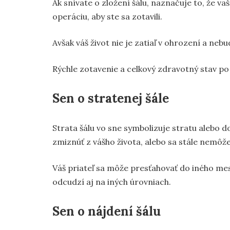
Ak snívate o zložení šálu, naznačuje to, že v
operáciu, aby ste sa zotavili.
Avšak váš život nie je zatiaľ v ohrození a neb
Rýchle zotavenie a celkový zdravotný stav p
Sen o stratenej šále
Strata šálu vo sne symbolizuje stratu alebo 
zmiznúť z vášho života, alebo sa stále nemôž
Váš priateľ sa môže presťahovať do iného mest
odcudzí aj na iných úrovniach.
Sen o nájdení šálu