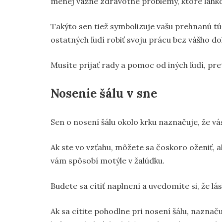
menej vážne zdravotné problémy, ktoré ľahko 
Takýto sen tiež symbolizuje vašu prehnanú túž
ostatných ľudí robiť svoju prácu bez vášho do
Musíte prijať rady a pomoc od iných ľudí, pre
Nosenie šálu v sne
Sen o nosení šálu okolo krku naznačuje, že vá
Ak ste vo vzťahu, môžete sa čoskoro oženiť, a
vám spôsobí motýle v žalúdku.
Budete sa cítiť naplnení a uvedomíte si, že lásk
Ak sa cítite pohodlne pri nosení šálu, naznaču