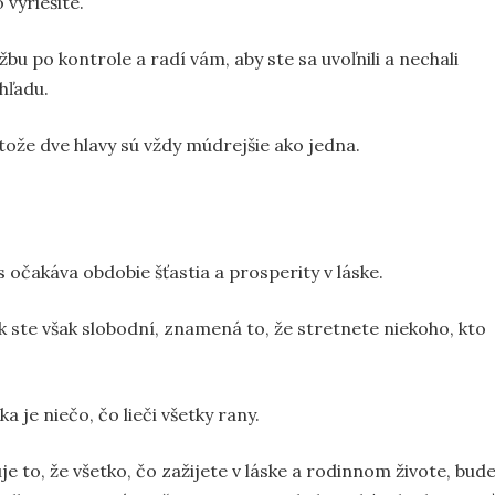
vyriešite.
bu po kontrole a radí vám, aby ste sa uvoľnili a nechali
hľadu.
tože dve hlavy sú vždy múdrejšie ako jedna.
s očakáva obdobie šťastia a prosperity v láske.
k ste však slobodní, znamená to, že stretnete niekoho, kto
a je niečo, čo lieči všetky rany.
je to, že všetko, čo zažijete v láske a rodinnom živote, bud