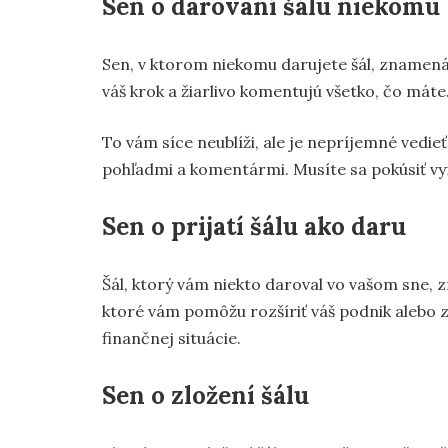
Sen o darovaní šálu niekomu
Sen, v ktorom niekomu darujete šál, znamená, 
váš krok a žiarlivo komentujú všetko, čo máte
To vám síce neublíži, ale je nepríjemné vedieť,
pohľadmi a komentármi. Musíte sa pokúsiť v
Sen o prijatí šálu ako daru
Šál, ktorý vám niekto daroval vo vašom sne, 
ktoré vám pomôžu rozšíriť váš podnik alebo zle
finančnej situácie.
Sen o zložení šálu