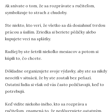
Ak snívate o tom, že sa rozprávate s ručiteľom,
symbolizuje to strach z chudoby.
Ste niekto, kto verí, že všetko sa dá dosiahnuť tvrdou
prácou a úsilím. Zriedka si beriete pôžičky alebo
kupujete veci na splátky.
Radšej by ste šetrili niekoľko mesiacov a potom si
kúpili to, čo chcete.
Dôkladne organizujete svoje výdavky, aby ste sa nikdy
neocitli v situácii, že by ste zostali bez peňazí.
Ostatní ľudia si však od vás často požičiavajú, keď to
potrebujú.
Keď vidíte niekoho iného, kto sa rozpráva s
ručiteľom, znamená to, že nedôverujete ostatným.