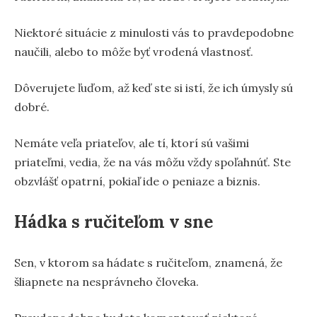
Niektoré situácie z minulosti vás to pravdepodobne
naučili, alebo to môže byť vrodená vlastnosť.
Dôverujete ľuďom, až keď ste si istí, že ich úmysly sú
dobré.
Nemáte veľa priateľov, ale tí, ktorí sú vašimi
priateľmi, vedia, že na vás môžu vždy spoľahnúť. Ste
obzvlášť opatrní, pokiaľ ide o peniaze a biznis.
Hádka s ručiteľom v sne
Sen, v ktorom sa hádate s ručiteľom, znamená, že
šliapnete na nesprávneho človeka.