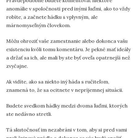
Pravdepodobne budete komentovať niektoré
anomálie v spoločnosti pred inými ľuďmi, ako to vždy
robíte, a začnete hádku s vplyvným, ale
márnomyseľným človekom.
Môžu ohroziť vaše zamestnanie alebo dokonca vašu
existenciu kvôli tomu komentáru. Je pekné mať ideály
a držať sa ich, ale mali by ste byť oveľa opatrnejší než
zvyčajne.
Ak vidíte, ako sa niekto iný háda s ručiteľom,
znamená to, že sa ocitnete v nepríjemnej situácii.
Budete svedkom hádky medzi dvoma ľuďmi, ktorých
ste nedávno stretli.
Tá skutočnosť im nezabráni v tom, aby si pred vami
prali špinavé prádlo a dokonca sa vás budú snažiť