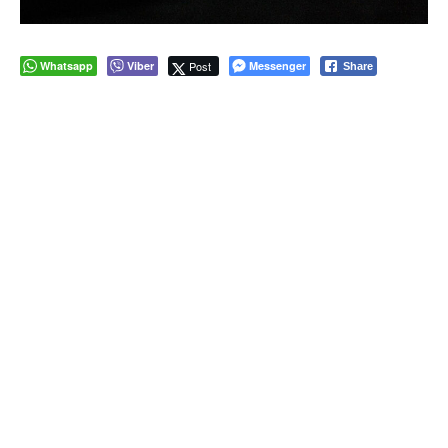
Whatsapp
Viber
Post
Messenger
Share