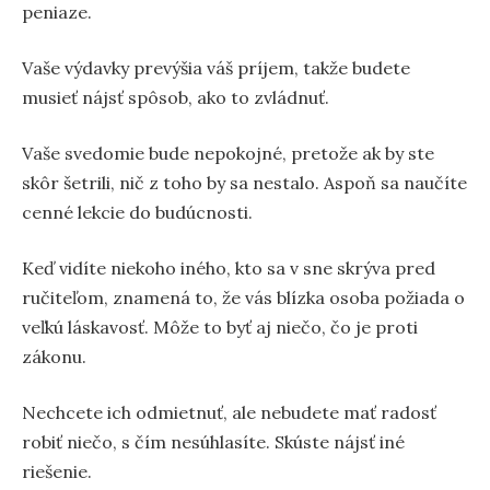
peniaze.
Vaše výdavky prevýšia váš príjem, takže budete
musieť nájsť spôsob, ako to zvládnuť.
Vaše svedomie bude nepokojné, pretože ak by ste
skôr šetrili, nič z toho by sa nestalo. Aspoň sa naučíte
cenné lekcie do budúcnosti.
Keď vidíte niekoho iného, kto sa v sne skrýva pred
ručiteľom, znamená to, že vás blízka osoba požiada o
veľkú láskavosť. Môže to byť aj niečo, čo je proti
zákonu.
Nechcete ich odmietnuť, ale nebudete mať radosť
robiť niečo, s čím nesúhlasíte. Skúste nájsť iné
riešenie.