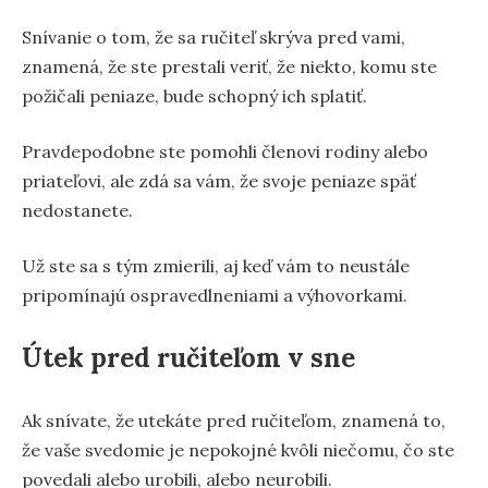
Snívanie o tom, že sa ručiteľ skrýva pred vami,
znamená, že ste prestali veriť, že niekto, komu ste
požičali peniaze, bude schopný ich splatiť.
Pravdepodobne ste pomohli členovi rodiny alebo
priateľovi, ale zdá sa vám, že svoje peniaze späť
nedostanete.
Už ste sa s tým zmierili, aj keď vám to neustále
pripomínajú ospravedlneniami a výhovorkami.
Útek pred ručiteľom v sne
Ak snívate, že utekáte pred ručiteľom, znamená to,
že vaše svedomie je nepokojné kvôli niečomu, čo ste
povedali alebo urobili, alebo neurobili.