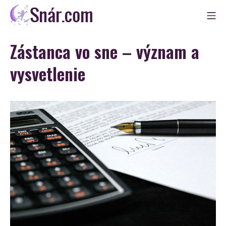
Skip
Mo
to
Snár
content
Zástanca vo sne – význam a
vysvetlenie