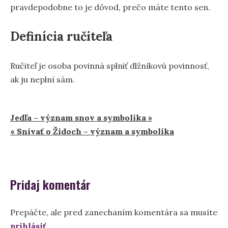
pravdepodobne to je dôvod, prečo máte tento sen.
Definícia ručiteľa
Ručiteľ je osoba povinná splniť dlžníkovú povinnosť,
ak ju neplní sám.
Navigácia
Jedľa – význam snov a symbolika »
« Snívať o Židoch – význam a symbolika
v
článku
Pridaj komentár
Prepáčte, ale pred zanechaním komentára sa musíte
prihlásiť
.