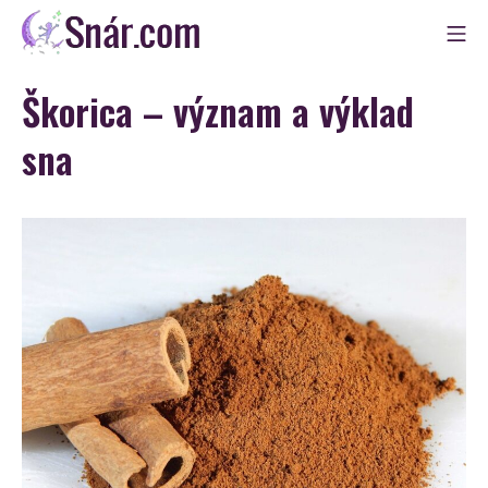
Skip
Mo
to
Snár
content
Škorica – význam a výklad
sna