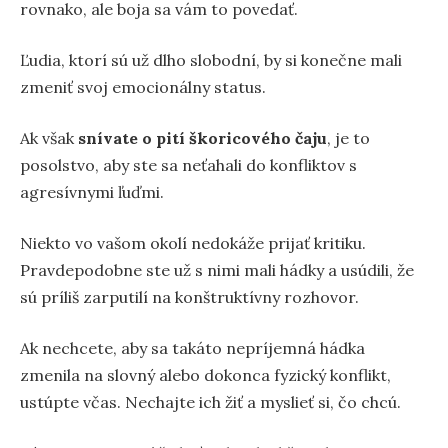
rovnako, ale boja sa vám to povedať.
Ľudia, ktorí sú už dlho slobodní, by si konečne mali
zmeniť svoj emocionálny status.
Ak však
snívate o pití škoricového čaju
, je to
posolstvo, aby ste sa neťahali do konfliktov s
agresívnymi ľuďmi.
Niekto vo vašom okolí nedokáže prijať kritiku.
Pravdepodobne ste už s nimi mali hádky a usúdili, že
sú príliš zarputilí na konštruktívny rozhovor.
Ak nechcete, aby sa takáto nepríjemná hádka
zmenila na slovný alebo dokonca fyzický konflikt,
ustúpte včas. Nechajte ich žiť a myslieť si, čo chcú.