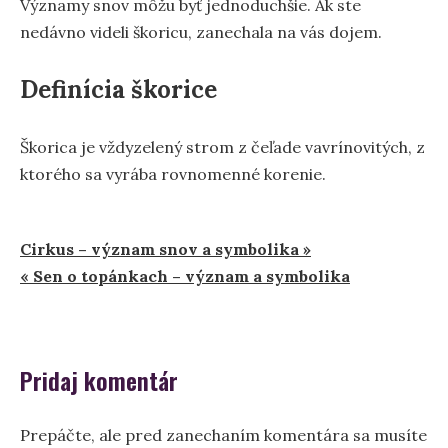
Významy snov môžu byť jednoduchšie. Ak ste
nedávno videli škoricu, zanechala na vás dojem.
Definícia škorice
Škorica je vždyzelený strom z čeľade vavrínovitých, z
ktorého sa vyrába rovnomenné korenie.
Navigácia
Cirkus – význam snov a symbolika »
« Sen o topánkach – význam a symbolika
v
článku
Pridaj komentár
Prepáčte, ale pred zanechaním komentára sa musíte