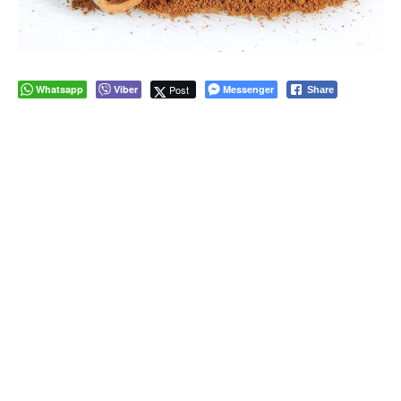
Whatsapp
Viber
Post
Messenger
Share