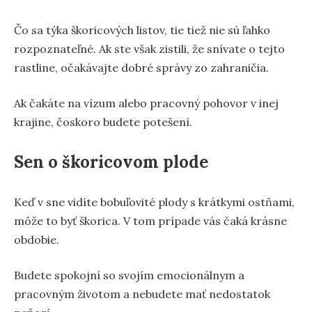
Čo sa týka škoricových listov, tie tiež nie sú ľahko
rozpoznateľné. Ak ste však zistili, že snívate o tejto
rastline, očakávajte dobré správy zo zahraničia.
Ak čakáte na vízum alebo pracovný pohovor v inej
krajine, čoskoro budete potešení.
Sen o škoricovom plode
Keď v sne vidíte bobuľovité plody s krátkymi ostňami,
môže to byť škorica. V tom prípade vás čaká krásne
obdobie.
Budete spokojní so svojím emocionálnym a
pracovným životom a nebudete mať nedostatok