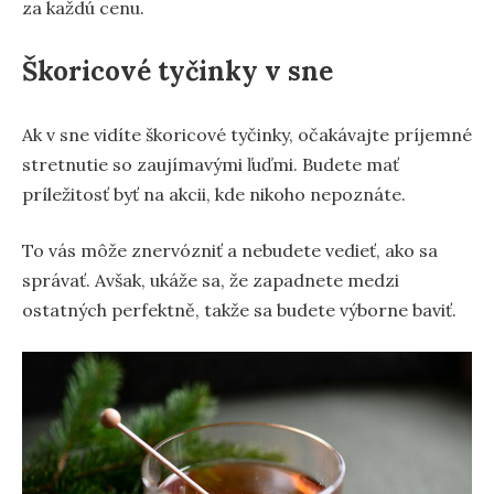
za každú cenu.
Škoricové tyčinky v sne
Ak v sne vidíte škoricové tyčinky, očakávajte príjemné
stretnutie so zaujímavými ľuďmi. Budete mať
príležitosť byť na akcii, kde nikoho nepoznáte.
To vás môže znervózniť a nebudete vedieť, ako sa
správať. Avšak, ukáže sa, že zapadnete medzi
ostatných perfektně, takže sa budete výborne baviť.