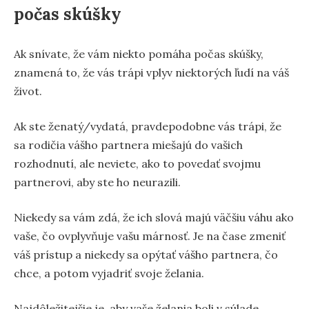
počas skúšky
Ak snívate, že vám niekto pomáha počas skúšky,
znamená to, že vás trápi vplyv niektorých ľudí na váš
život.
Ak ste ženatý/vydatá, pravdepodobne vás trápi, že
sa rodičia vášho partnera miešajú do vašich
rozhodnutí, ale neviete, ako to povedať svojmu
partnerovi, aby ste ho neurazili.
Niekedy sa vám zdá, že ich slová majú väčšiu váhu ako
vaše, čo ovplyvňuje vašu márnosť. Je na čase zmeniť
váš prístup a niekedy sa opýtať vášho partnera, čo
chce, a potom vyjadriť svoje želania.
Najdôležitejšie je, aby vaše želania boli v súlade,