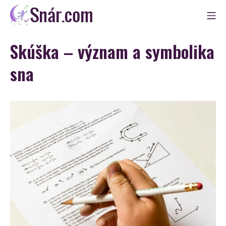
Skip
Mo
to
Snár
content
Skúška – význam a symbolika
sna