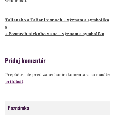
vedomostí.
Navigácia
Taliansko a Taliani v snoch – význam a symbolika
»
v
« Posmech niekoho v sne – význam a symbolika
článku
Pridaj komentár
Prepáčte, ale pred zanechaním komentára sa musíte
prihlásiť
.
Poznámka