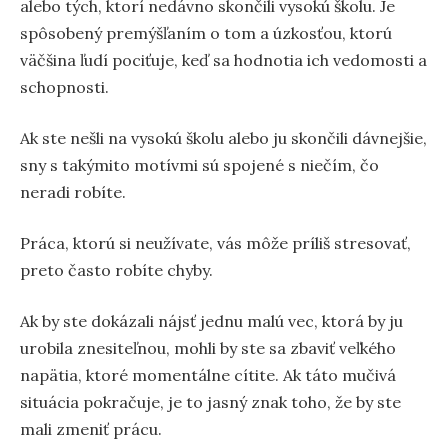
alebo tých, ktorí nedávno skončili vysokú školu. Je
spôsobený premýšľaním o tom a úzkosťou, ktorú
väčšina ľudí pociťuje, keď sa hodnotia ich vedomosti a
schopnosti.
Ak ste nešli na vysokú školu alebo ju skončili dávnejšie,
sny s takýmito motívmi sú spojené s niečím, čo
neradi robíte.
Práca, ktorú si neužívate, vás môže príliš stresovať,
preto často robíte chyby.
Ak by ste dokázali nájsť jednu malú vec, ktorá by ju
urobila znesiteľnou, mohli by ste sa zbaviť veľkého
napätia, ktoré momentálne cítite. Ak táto mučivá
situácia pokračuje, je to jasný znak toho, že by ste
mali zmeniť prácu.