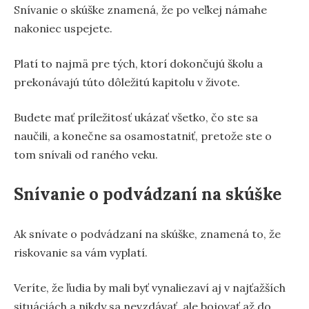
Snívanie o skúške znamená, že po veľkej námahe
nakoniec uspejete.
Platí to najmä pre tých, ktorí dokončujú školu a
prekonávajú túto dôležitú kapitolu v živote.
Budete mať príležitosť ukázať všetko, čo ste sa
naučili, a konečne sa osamostatniť, pretože ste o
tom snívali od raného veku.
Snívanie o podvádzaní na skúške
Ak snívate o podvádzaní na skúške, znamená to, že
riskovanie sa vám vyplatí.
Veríte, že ľudia by mali byť vynaliezaví aj v najťažších
situáciách a nikdy sa nevzdávať, ale bojovať až do