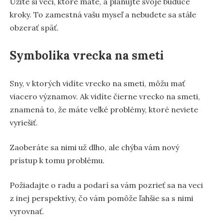
Užite si veci, ktoré máte, a plánujte svoje budúce
kroky. To zamestná vašu myseľ a nebudete sa stále
obzerať späť.
Symbolika vrecka na smeti
Sny, v ktorých vidíte vrecko na smeti, môžu mať
viacero významov. Ak vidíte čierne vrecko na smeti,
znamená to, že máte veľké problémy, ktoré neviete
vyriešiť.
Zaoberáte sa nimi už dlho, ale chýba vám nový
prístup k tomu problému.
Požiadajte o radu a podarí sa vám pozrieť sa na veci
z inej perspektívy, čo vám pomôže ľahšie sa s nimi
vyrovnať.