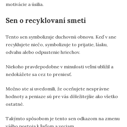
motivácie a úsilia.
Sen o recyklovaní smeti
Tento sen symbolizuje duchovnú obnovu. Keď v sne
recyklujete niečo, symbolizuje to prijatie, lásku,
odvahu alebo odpustenie hriechov.
Niekoho pravdepodobne v minulosti veľmi ublížil a
nedokážete sa cez to preniesť.
Možno ste si uvedomili, že oceňujete nesprávne
hodnoty a peniaze sú pre vás dôležitejšie ako všetko
ostatné.
Takýmto spôsobom je tento sen odkazom na zmenu
vášho postoja k ľuďom a veciam.