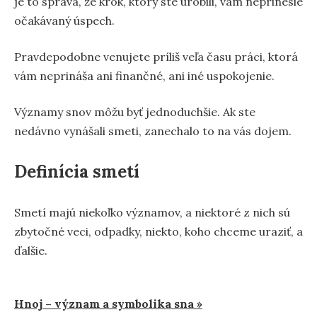
je to správa, že krok, ktorý ste urobili, vám neprinesie
očakávaný úspech.
Pravdepodobne venujete príliš veľa času práci, ktorá
vám neprináša ani finančné, ani iné uspokojenie.
Významy snov môžu byť jednoduchšie. Ak ste
nedávno vynášali smeti, zanechalo to na vás dojem.
Definícia smetí
Smetí majú niekoľko významov, a niektoré z nich sú
zbytočné veci, odpadky, niekto, koho chceme uraziť, a
ďalšie.
Navigácia
Hnoj – význam a symbolika sna »