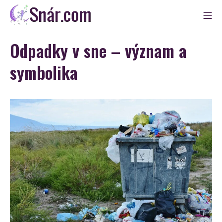
Skip
Mo
to
Snár
content
Odpadky v sne – význam a
symbolika