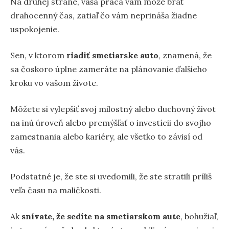
Na druhej strane, vaša práca vám môže brať
drahocenný čas, zatiaľ čo vám neprináša žiadne
uspokojenie.
Sen, v ktorom
riadiť smetiarske auto
, znamená, že
sa čoskoro úplne zameráte na plánovanie ďalšieho
kroku vo vašom živote.
Môžete si vylepšiť svoj milostný alebo duchovný život
na inú úroveň alebo premýšľať o investícii do svojho
zamestnania alebo kariéry, ale všetko to závisí od
vás.
Podstatné je, že ste si uvedomili, že ste stratili príliš
veľa času na maličkosti.
Ak
snívate, že sedíte na smetiarskom aute
, bohužiaľ,