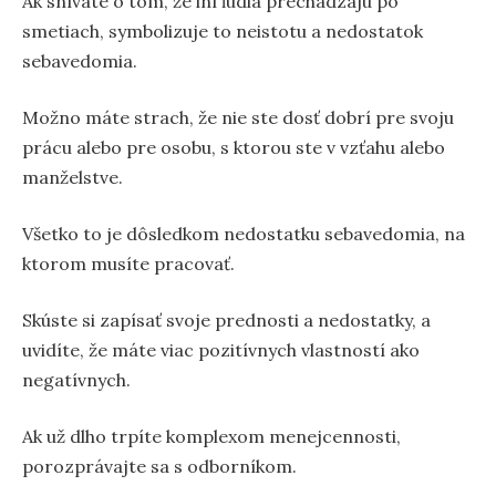
Ak snívate o tom, že iní ľudia prechádzajú po
smetiach, symbolizuje to neistotu a nedostatok
sebavedomia.
Možno máte strach, že nie ste dosť dobrí pre svoju
prácu alebo pre osobu, s ktorou ste v vzťahu alebo
manželstve.
Všetko to je dôsledkom nedostatku sebavedomia, na
ktorom musíte pracovať.
Skúste si zapísať svoje prednosti a nedostatky, a
uvidíte, že máte viac pozitívnych vlastností ako
negatívnych.
Ak už dlho trpíte komplexom menejcennosti,
porozprávajte sa s odborníkom.