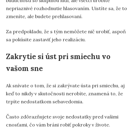
budúcnosti so skupinou ľudí, ale všetci urobíte
nepriaznivé rozhodnutie hlasovaním. Uistíte sa, že to
zmeníte, ale budete prehlasovaní.
Za predpokladu, že s tým nemôžete nič urobiť, aspoň
sa pokúsite zastaviť jeho realizáciu.
Zakrytie si úst pri smiechu vo
vašom sne
Ak snívate o tom, že si zakrývate ústa pri smiechu, aj
keď to nikdy v skutočnosti nerobíte, znamená to, že
trpíte nedostatkom sebavedomia.
Často zdôrazňujete svoje nedostatky pred vašimi
cnosťami, čo vám bráni robiť pokroky v živote.