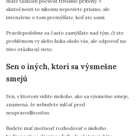
máte ťažkosti počúvať triviálne príbehy. V
skutočnosti to nikomu nepoviete priamo, ale
intenzívne o tom premýšľate, keď ste sami.
Pravdepodobne sa často zamýšľate nad tým, či ste
problémom vy alebo ľudia okolo vás, ale odpoveď na
túto otázku už viete.
Sen o iných, ktorí sa výsmešne
smejú
Sen, v ktorom vidíte niekoho, ako sa výsmešne smeje,
znamená, že nebudete mlčať pred
nespravodlivosťou.
Budete mať možnosť rozhodovať o niekoho