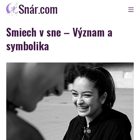
Skip
Mo
to
Snár
content
Smiech v sne – Význam a
symbolika