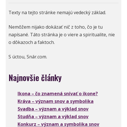
Texty na tejto stránke nemajú vedecký základ.
Nemôžem nijako dokázať nič z toho, čo je tu
napísané. Táto stránka je o viere a spiritualite, nie
o dôkazoch a faktoch.
S úctou, Snár.com.
Najnovšie články
Ikona – čo znamená snívať o ikone?
Kráva – význam snov a symbolika
Svadba – význam a výklad snov
Studňa – význam a výklad snov
Konkurz – význam a symbolika snov