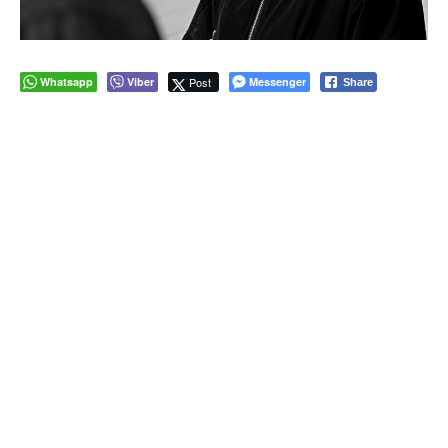
Whatsapp
Viber
Post
Messenger
Share