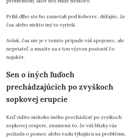
problémom, skôr než bude neskoro.
Príliš dlho ste ho zametali pod koberec, dúfajúc, že
čas alebo niekto iný to vyrieši.
Avšak, čas nie je v tomto prípade váš spojenec, ale
nepriateľ, a musíte sa s tou výzvou postaviť čo
najskôr.
Sen o iných ľuďoch
prechádzajúcich po zvyškoch
sopkovej erupcie
Keď vidíte niekoho iného prechádzať po zvyškoch
sopkovej erupcie, znamená to, že váš blízky vás
požiada o pomoc alebo radu týkajúcu sa problému,