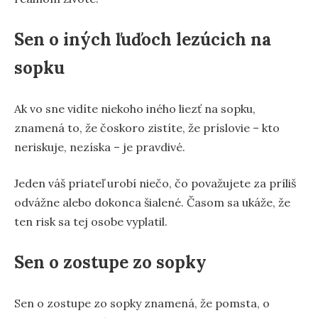
Sen o iných ľuďoch lezúcich na
sopku
Ak vo sne vidíte niekoho iného liezť na sopku,
znamená to, že čoskoro zistíte, že príslovie – kto
neriskuje, nezíska – je pravdivé.
Jeden váš priateľ urobí niečo, čo považujete za príliš
odvážne alebo dokonca šialené. Časom sa ukáže, že
ten risk sa tej osobe vyplatil.
Sen o zostupe zo sopky
Sen o zostupe zo sopky znamená, že pomsta, o