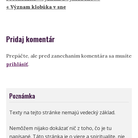
Navigácia
« Význam klobúka v sne
v
článku
Pridaj komentár
Prepáčte, ale pred zanechaním komentára sa musíte
prihlásiť
.
Poznámka
Texty na tejto stránke nemajú vedecký základ.
Nemôžem nijako dokázať nič z toho, čo je tu
napísané. Táto stránka je o viere a spiritualite, nie