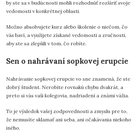
by ste sa v budúcnosti mohli rozhodnúť rozšíriť svoje
vedomosti v konkrétnej oblasti.
Možno absolvujete kurz alebo školenie o niečom, čo
vás baví, a využijete získané vedomosti a zručnosti,
aby ste sa zlepšili v tom, čo robíte.
Sen o nahrávaní sopkovej erupcie
Nahrávanie sopkovej erupcie vo sne znamená, že ste
dobrý študent. Nerobíte rovnakú chybu dvakrát, a
preto si vás vaši kolegovia, nadriadení a známi vážia.
To je výsledok vašej zodpovednosti a zmyslu pre to,
že nemusíte sklamať ani seba, ani očakávania niekoho
iného.