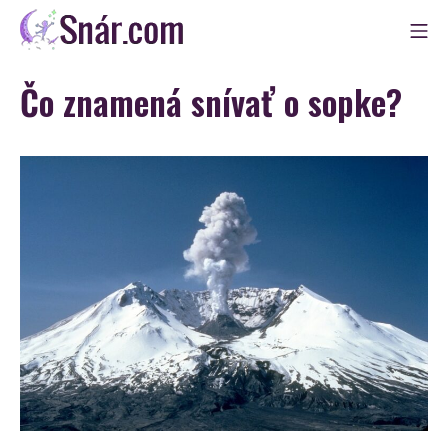
Skip
Mo
to
Snár
content
Čo znamená snívať o sopke?