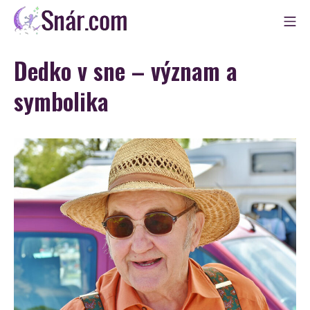
Skip
Mo
to
Snár
content
Dedko v sne – význam a
symbolika