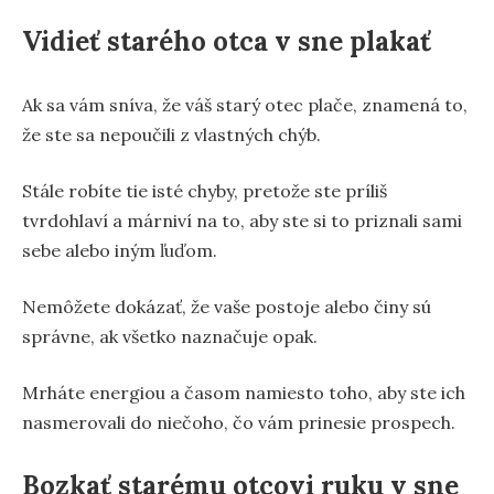
Vidieť starého otca v sne plakať
Ak sa vám sníva, že váš starý otec plače, znamená to,
že ste sa nepoučili z vlastných chýb.
Stále robíte tie isté chyby, pretože ste príliš
tvrdohlaví a márniví na to, aby ste si to priznali sami
sebe alebo iným ľuďom.
Nemôžete dokázať, že vaše postoje alebo činy sú
správne, ak všetko naznačuje opak.
Mrháte energiou a časom namiesto toho, aby ste ich
nasmerovali do niečoho, čo vám prinesie prospech.
Bozkať starému otcovi ruku v sne