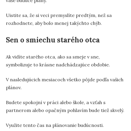
vaše budúce plány.
Uistite sa, že si veci premyslíte predtým, než sa
rozhodnete, aby bolo menej takýchto chýb.
Sen o smiechu starého otca
Ak vidíte starého otca, ako sa smeje v sne,
symbolizuje to krásne nadchádzajúce obdobie.
V nasledujúcich mesiacoch všetko pôjde podľa vašich
plánov.
Budete spokojní v práci alebo škole, a vzťah s
partnerom alebo opačným pohlavím bude tiež skvelý.
Využite tento čas na plánovanie budúcnosti.