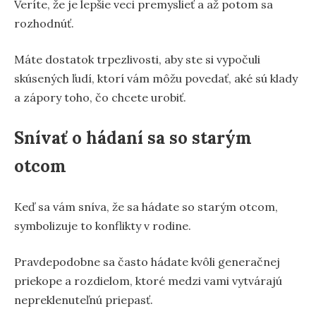
Veríte, že je lepšie veci premyslieť a až potom sa
rozhodnúť.
Máte dostatok trpezlivosti, aby ste si vypočuli
skúsených ľudí, ktorí vám môžu povedať, aké sú klady
a zápory toho, čo chcete urobiť.
Snívať o hádaní sa so starým
otcom
Keď sa vám sníva, že sa hádate so starým otcom,
symbolizuje to konflikty v rodine.
Pravdepodobne sa často hádate kvôli generačnej
priekope a rozdielom, ktoré medzi vami vytvárajú
nepreklenuteľnú priepasť.