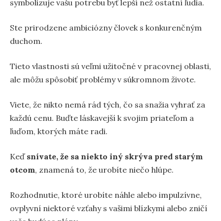
symbolizuje vašu potrebu byť lepší než ostatní ľudia.
Ste prirodzene ambiciózny človek s konkurenčným
duchom.
Tieto vlastnosti sú veľmi užitočné v pracovnej oblasti,
ale môžu spôsobiť problémy v súkromnom živote.
Viete, že nikto nemá rád tých, čo sa snažia vyhrať za
každú cenu. Buďte láskavejší k svojim priateľom a
ľuďom, ktorých máte radi.
Keď
snívate, že sa niekto iný skrýva pred starým
otcom
, znamená to, že urobíte niečo hlúpe.
Rozhodnutie, ktoré urobíte náhle alebo impulzívne,
ovplyvní niektoré vzťahy s vašimi blízkymi alebo zničí