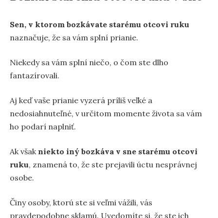
Sen, v ktorom bozkávate starému otcovi ruku
naznačuje, že sa vám splní prianie.
Niekedy sa vám splní niečo, o čom ste dlho
fantazírovali.
Aj keď vaše prianie vyzerá príliš veľké a
nedosiahnuteľné, v určitom momente života sa vám
ho podarí naplniť.
Ak však
niekto iný bozkáva v sne starému otcovi
ruku
, znamená to, že ste prejavili úctu nesprávnej
osobe.
Činy osoby, ktorú ste si veľmi vážili, vás
pravdepodobne sklamú. Uvedomíte si, že ste ich