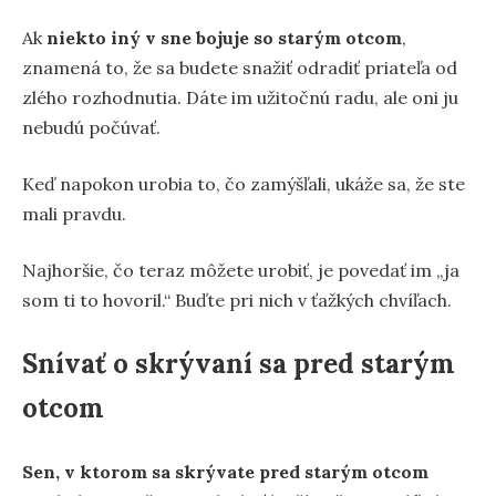
Ak
niekto iný v sne bojuje so starým otcom
,
znamená to, že sa budete snažiť odradiť priateľa od
zlého rozhodnutia. Dáte im užitočnú radu, ale oni ju
nebudú počúvať.
Keď napokon urobia to, čo zamýšľali, ukáže sa, že ste
mali pravdu.
Najhoršie, čo teraz môžete urobiť, je povedať im „ja
som ti to hovoril.“ Buďte pri nich v ťažkých chvíľach.
Snívať o skrývaní sa pred starým
otcom
Sen, v ktorom sa skrývate pred starým otcom