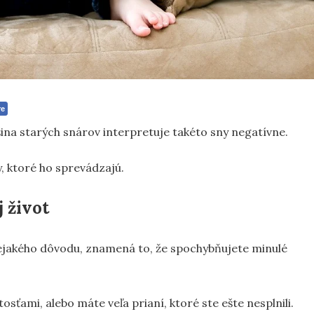
re
čšina starých snárov interpretuje takéto sny negatívne.
y, ktoré ho sprevádzajú.
 život
z nejakého dôvodu, znamená to, že spochybňujete minulé
ťami, alebo máte veľa prianí, ktoré ste ešte nesplnili.