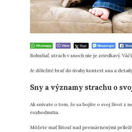
Whatsapp
Viber
Post
Messenger
Sha
Bohužiaľ, strach v snoch nie je zriedkavý. Vä
Je dôležité brať do úvahy kontext sna a detail
Sny a významy strachu o svoj
Ak snívate o tom, že sa bojíte o svoj život 
rozhodnutia.
Môžete mať ľútosť nad premárnenými príležitos