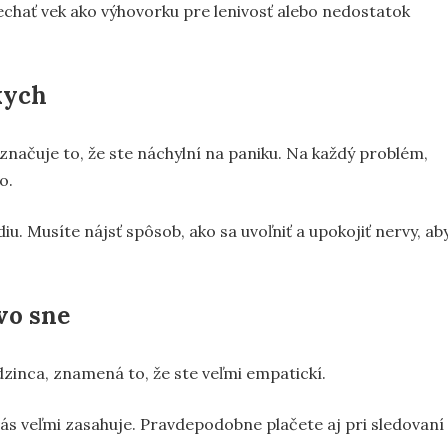
nechať vek ako výhovorku pre lenivosť alebo nedostatok
kych
naznačuje to, že ste náchylní na paniku. Na každý problém,
o.
iu. Musíte nájsť spôsob, ako sa uvoľniť a upokojiť nervy, ab
vo sne
dzinca, znamená to, že ste veľmi empatickí.
vás veľmi zasahuje. Pravdepodobne plačete aj pri sledovaní