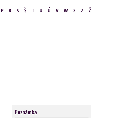
P
R
S
Š
T
U
Ú
V
W
X
Z
Ž
Poznámka