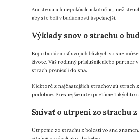
Ani ste sa ich nepokúsili uskutočniť, než ste 
aby ste boli v budúcnosti úspešnejší.
Výklady snov o strachu o bud
Boj o budúcnosť svojich blízkych vo sne môže
živote. Váš rodinný príslušník alebo partner 
strach preniesli do sna.
Niektoré z najčastejších strachov sú strach 
podobne. Presnejšie interpretácie takýchto sn
Snívať o utrpení zo strachu z 
Utrpenie zo strachu z bolesti vo sne znamená
situácii správali ako zbabelec.