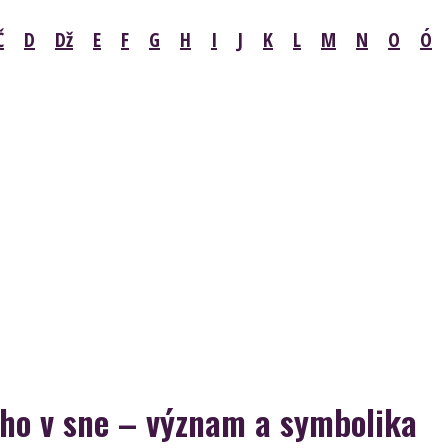
Č
D
Dž
E
F
G
H
I
J
K
L
M
N
O
Ó
oho v sne – význam a symbolika