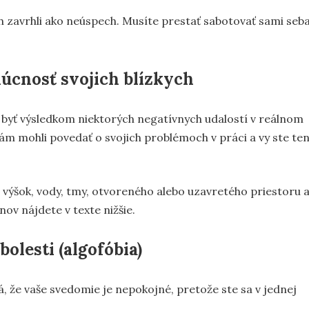
ich zavrhli ako neúspech. Musíte prestať sabotovať sami seba
úcnosť svojich blízkych
 byť výsledkom niektorých negatívnych udalostí v reálnom
vám mohli povedať o svojich problémoch v práci a vy ste te
z výšok, vody, tmy, otvoreného alebo uzavretého priestoru 
ov nájdete v texte nižšie.
bolesti (algofóbia)
, že vaše svedomie je nepokojné, pretože ste sa v jednej