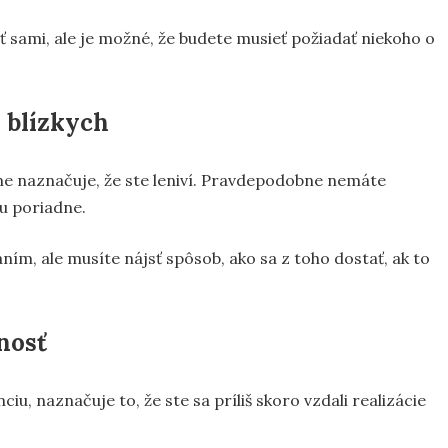
 sami, ale je možné, že budete musieť požiadať niekoho o
h blízkych
sne naznačuje, že ste leniví. Pravdepodobne nemáte
u poriadne.
m, ale musíte nájsť spôsob, ako sa z toho dostať, ak to
nosť
ciu, naznačuje to, že ste sa príliš skoro vzdali realizácie