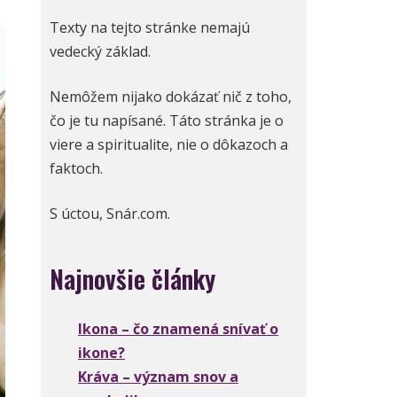
Texty na tejto stránke nemajú
vedecký základ.
Nemôžem nijako dokázať nič z toho,
čo je tu napísané. Táto stránka je o
viere a spiritualite, nie o dôkazoch a
faktoch.
S úctou, Snár.com.
Najnovšie články
Ikona – čo znamená snívať o
ikone?
Kráva – význam snov a