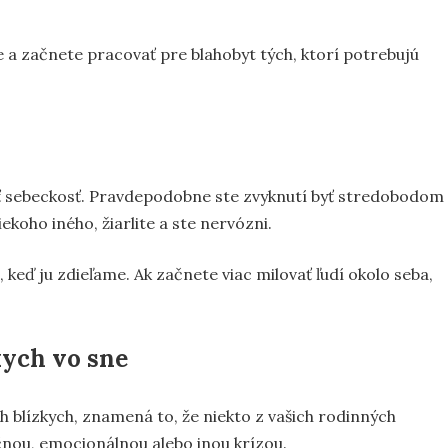
ite a začnete pracovať pre blahobyt tých, ktorí potrebujú
ať sebeckosť. Pravdepodobne ste zvyknutí byť stredobodom
ekoho iného, žiarlite a ste nervózni.
 keď ju zdieľame. Ak začnete viac milovať ľudí okolo seba,
kych vo sne
ch blízkych, znamená to, že niekto z vašich rodinných
čnou, emocionálnou alebo inou krízou.