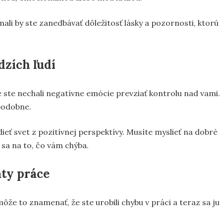
mali by ste zanedbávať dôležitosť lásky a pozornosti, ktorú
dzích ľudí
e ste nechali negatívne emócie prevziať kontrolu nad vami.
 podobne.
ieť svet z pozitívnej perspektívy. Musíte myslieť na dobré
sa na to, čo vám chýba.
aty práce
môže to znamenať, že ste urobili chybu v práci a teraz sa ju