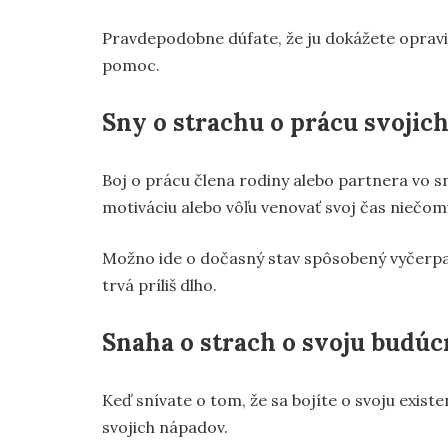
Pravdepodobne dúfate, že ju dokážete opraviť
pomoc.
Sny o strachu o prácu svojic
Boj o prácu člena rodiny alebo partnera vo 
motiváciu alebo vôľu venovať svoj čas niečom
Možno ide o dočasný stav spôsobený vyčerpaní
trvá príliš dlho.
Snaha o strach o svoju budúc
Keď snívate o tom, že sa bojíte o svoju existen
svojich nápadov.