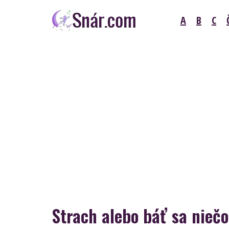
Skip
A
B
C
to
content
Snár
Strach alebo báť sa nieč