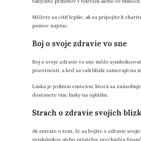
takýchto príbehov v televízii alebo vo filmoch.
Môžete sa cítiť lepšie, ak sa pripojíte k char
pomoc najviac.
Boj o svoje zdravie vo sne
Boj o svoje zdravie vo sne môže symbolizov
pozornosti, a keď sa vaši blízki zamerajú na ni
Láska je jedinou emóciou, ktorá sa znásobuje,
dostanete viac lásky na oplátku.
Strach o zdravie svojich blíz
Ak snívate o tom, že sa bojíte o zdravie svoji
príslušníkov alebo priateľov prechádza finan