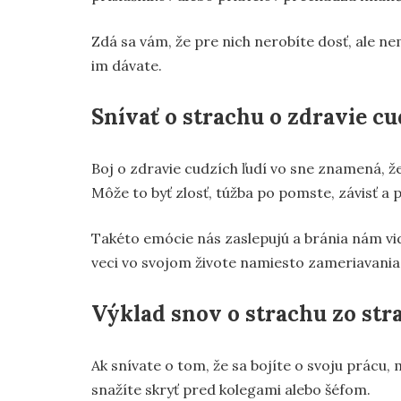
Zdá sa vám, že pre nich nerobíte dosť, ale ne
im dávate.
Snívať o strachu o zdravie cu
Boj o zdravie cudzích ľudí vo sne znamená, ž
Môže to byť zlosť, túžba po pomste, závisť a
Takéto emócie nás zaslepujú a bránia nám vid
veci vo svojom živote namiesto zameriavania 
Výklad snov o strachu zo str
Ak snívate o tom, že sa bojíte o svoju prácu, 
snažíte skryť pred kolegami alebo šéfom.