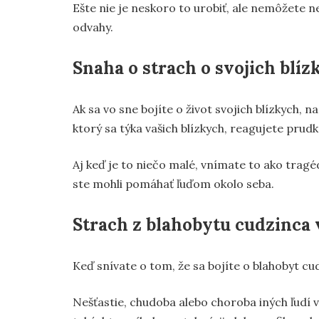
Ešte nie je neskoro to urobiť, ale nemôžete 
odvahy.
Snaha o strach o svojich blíz
Ak sa vo sne bojíte o život svojich blízkych, 
ktorý sa týka vašich blízkych, reagujete prudk
Aj keď je to niečo malé, vnímate to ako tragéd
ste mohli pomáhať ľuďom okolo seba.
Strach z blahobytu cudzinca 
Keď snívate o tom, že sa bojíte o blahobyt cu
Nešťastie, chudoba alebo choroba iných ľudí 